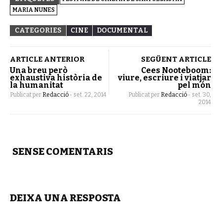
MARIA NUNES
CATEGORIES
CINE
DOCUMENTAL
ARTICLE ANTERIOR
SEGÜENT ARTICLE
Una breu però
Cees Nooteboom:
exhaustiva història de
viure, escriure i viatjar
la humanitat
pel món
Publicat per
Redacció
-
set. 22, 2014
Publicat per
Redacció
-
set. 30,
2014
SENSE COMENTARIS
DEIXA UNA RESPOSTA