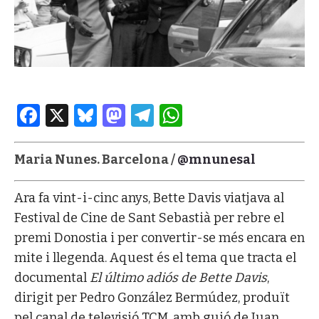
Facebook
X
Bluesky
Mastodon
Telegram
WhatsApp
Maria Nunes. Barcelona /
@mnunesal
Ara fa vint-i-cinc anys, Bette Davis viatjava al
Festival de Cine de Sant Sebastià per rebre el
premi Donostia i per convertir-se més encara en
mite i llegenda. Aquest és el tema que tracta el
documental
El último adiós de Bette Davis
,
dirigit per Pedro González Bermúdez, produït
pel canal de televisió TCM, amb guió de Juan