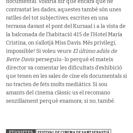
documental. Voldria dir que encara que he
contrastat les dades, aquestes també són unes
ratlles del tot subjectives, escrites en una
terrassa davant el pont del Kursaal i a la vista de
la balconada de l’habitació 415 de l’Hotel María
Cristina, on s’allotjà Miss Davis. Més privilegi,
impossible! Si voleu veure
El último adiós de
Bette Davis
perseguiu-lo perquè el mateix
director va comentar les dificultats d’exhibició
que tenen en les sales de cine els documentals si
no tracten de fets molts mediàtics. Si sou
amants del cinema clàssic us el recomano
senzillament perquè enamora; si no, també.
ETIQUETES
FESTIVAL DE CINEMA DE SANT SEBASTIÀ