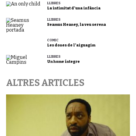
LLIBRES
La intimitat d’una infància
LLIBRES
Seamus Heaney, la veu serena
CÒMIC
Les dones de l’aiguagim
LLIBRES
Un home íntegre
ALTRES ARTICLES