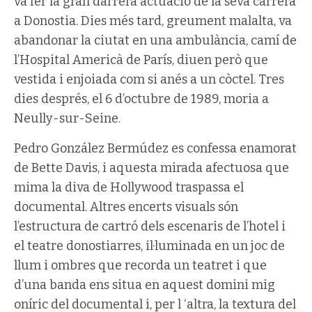
va fer la gran darrera actuació de la seva carrera
a Donostia. Dies més tard, greument malalta, va
abandonar la ciutat en una ambulància, camí de
l’Hospital Americà de París, diuen però que
vestida i enjoiada com si anés a un còctel. Tres
dies després, el 6 d’octubre de 1989, moria a
Neully-sur-Seine.
Pedro González Bermúdez es confessa enamorat
de Bette Davis, i aquesta mirada afectuosa que
mima la diva de Hollywood traspassa el
documental. Altres encerts visuals són
l’estructura de cartró dels escenaris de l’hotel i
el teatre donostiarres, il·luminada en un joc de
llum i ombres que recorda un teatret i que
d’una banda ens situa en aquest domini mig
oníric del documental i, per l ‘altra, la textura del