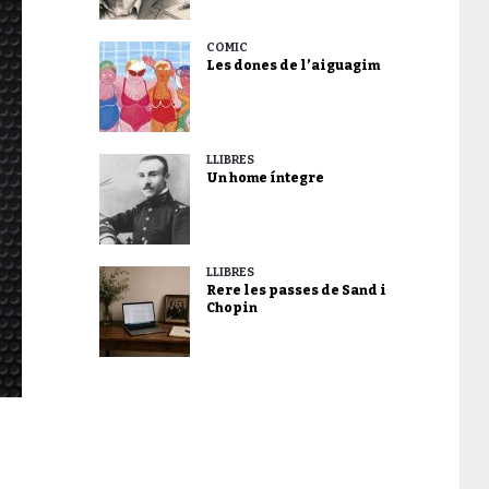
CÒMIC
Les dones de l’aiguagim
LLIBRES
Un home íntegre
LLIBRES
Rere les passes de Sand i
Chopin