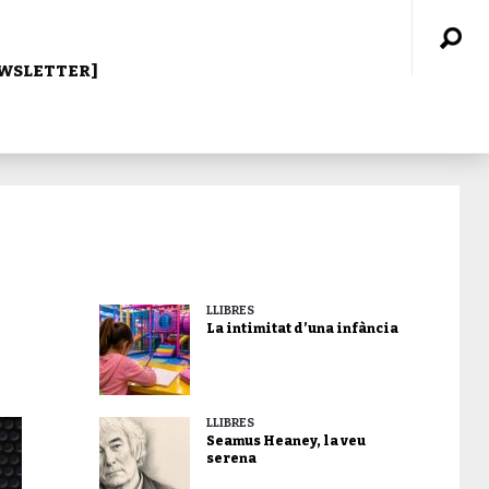
WSLETTER]
LLIBRES
La intimitat d’una infància
LLIBRES
Seamus Heaney, la veu
serena