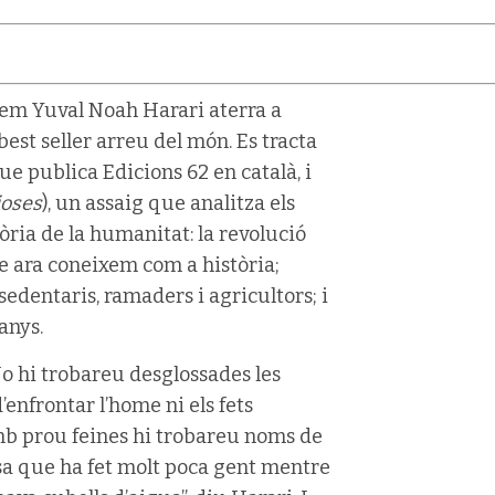
lem Yuval Noah Harari aterra a
est seller arreu del món. Es tracta
que publica Edicions 62 en català, i
ioses
), un assaig que analitza els
òria de la humanitat: la revolució
ue ara coneixem com a història;
sedentaris, ramaders i agricultors; i
anys.
No hi trobareu desglossades les
enfrontar l’home ni els fets
Amb prou feines hi trobareu noms de
cosa que ha fet molt poca gent mentre