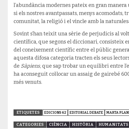
l’abundància modernes pateix en gran manera un
si els nostres avantpassats, menys acomodats, t
comunitat, la religió i el vincle amb la naturales
Sovint s’han teixit una sèrie de perjudicis al vol
científica, que segons el diccionari, consisteix 
del coneixement científic entre el públic gener
aquesta difosa categoria tracten els seus lectors
de
Sàpiens
, que sap trobar un equilibri entre l’
ha aconseguit col·locar un assaig de gairebé 600 
més venuts.
ETIQUETES
EDICIONS 62
EDITORIAL DEBATE
MARTA PLAN
CATEGORIES
CIÈNCIA
HISTÒRIA
HUMANITATS