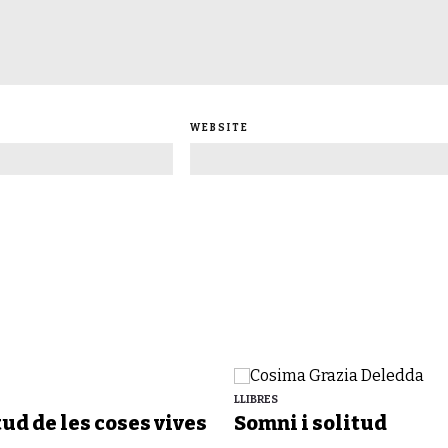
WEBSITE
LLIBRES
tud de les coses vives
Somni i solitud