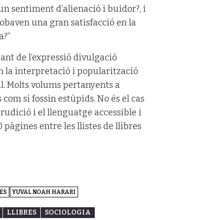
 sentiment d’alienació i buidor?, i
robaven una gran satisfacció en la
a?”
tant de l’expressió divulgació
en la interpretació i popularització
al. Molts volums pertanyents a
 com si fossin estúpids. No és el cas
erudició i el llenguatge accessible i
pàgines entre les llistes de llibres
ES
YUVAL NOAH HARARI
LLIBRES
SOCIOLOGIA