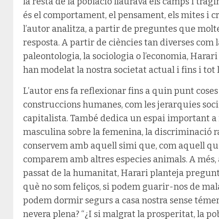
la resta de la població llaurava els camps i tragi
és el comportament, el pensament, els mites i c
l’autor analitza, a partir de preguntes que mol
resposta. A partir de ciències tan diverses com la
paleontologia, la sociologia o l’economia, Hara
han modelat la nostra societat actual i fins i tot 
L’autor ens fa reflexionar fins a quin punt cos
construccions humanes, com les jerarquies social
capitalista. També dedica un espai important a
masculina sobre la femenina, la discriminació r
conservem amb aquell simi que, com aquell que d
comparem amb altres especies animals. A més, a
passat de la humanitat, Harari planteja pregunte
què no som feliços, si podem guarir-nos de mala
podem dormir segurs a casa nostra sense témer l
nevera plena? “¿I si malgrat la prosperitat, la po