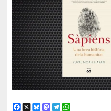
Facebook
X
Bluesky
Mastodon
Telegram
WhatsApp