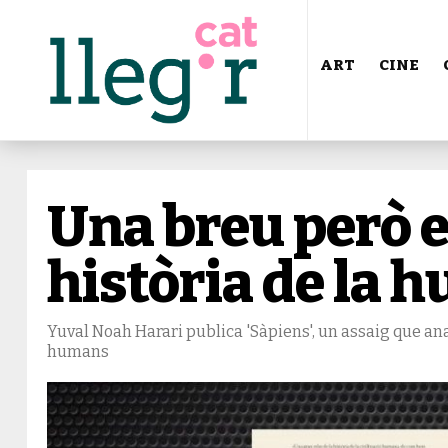
ART
CINE
Una breu però 
història de la 
Yuval Noah Harari publica 'Sàpiens', un assaig que an
humans