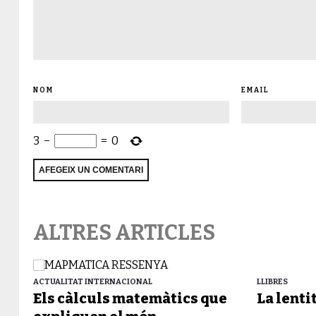
NOM
EMAIL
3
−
=
0
ALTRES ARTICLES
ACTUALITAT INTERNACIONAL
LLIBRES
Els càlculs matemàtics que
La lenti