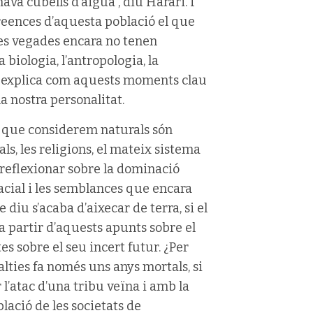
nava cubells d’aigua”, diu Harari. I
reences d’aquesta població el que
tes vegades encara no tenen
 biologia, l’antropologia, la
ri explica com aquests moments clau
la nostra personalitat.
es que considerem naturals són
s, les religions, el mateix sistema
 reflexionar sobre la dominació
acial i les semblances que encara
iu s’acaba d’aixecar de terra, si el
 partir d’aquests apunts sobre el
s sobre el seu incert futur. ¿Per
lties fa només uns anys mortals, si
’atac d’una tribu veïna i amb la
blació de les societats de