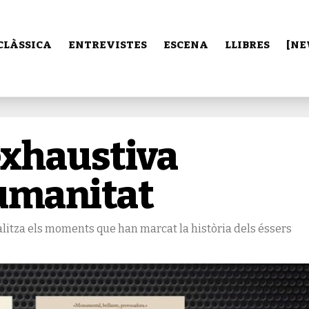
CLÀSSICA
ENTREVISTES
ESCENA
LLIBRES
[NE
exhaustiva
humanitat
alitza els moments que han marcat la història dels éssers