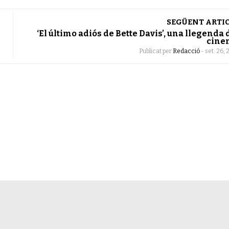
SEGÜENT ARTI
‘El último adiós de Bette Davis’, una llegenda 
cine
Publicat per
Redacció
-
set. 26, 