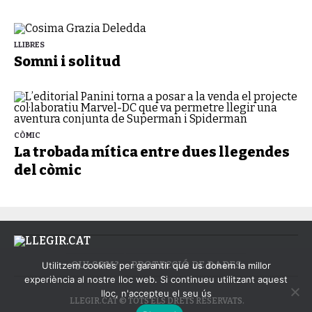
LLIBRES
Somni i solitud
CÒMIC
La trobada mítica entre dues llegendes
del còmic
QUI SOM?
PROTECCIÓ DE DADES
Utilitzem cookies per garantir que us donem la millor
experiència al nostre lloc web. Si continueu utilitzant aquest
lloc, n'accepteu el seu ús
LLEGIR.CAT © TOTS ELS DRETS RESERVATS.