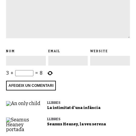
NOM
EMAIL
WEBSITE
3
+
=
8
LLIBRES
La intimitat d’una infància
LLIBRES
Seamus Heaney, la veu serena