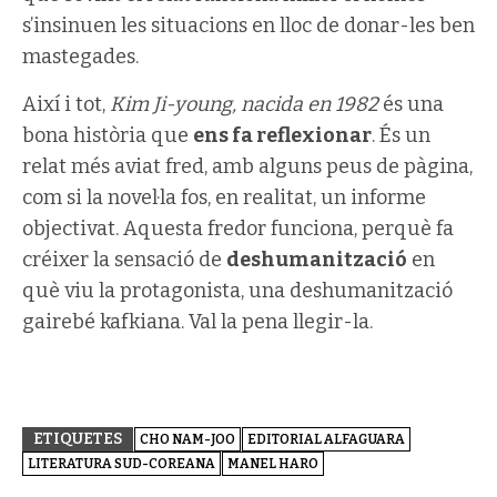
s’insinuen les situacions en lloc de donar-les ben
mastegades.
Així i tot,
Kim Ji-young, nacida en 1982
és una
bona història que
ens fa reflexionar
. És un
relat més aviat fred, amb alguns peus de pàgina,
com si la novel·la fos, en realitat, un informe
objectivat. Aquesta fredor funciona, perquè fa
créixer la sensació de
deshumanització
en
què viu la protagonista, una deshumanització
gairebé kafkiana. Val la pena llegir-la.
ETIQUETES
CHO NAM-JOO
EDITORIAL ALFAGUARA
LITERATURA SUD-COREANA
MANEL HARO