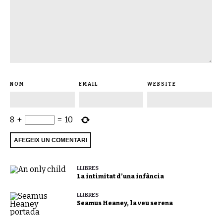
NOM
EMAIL
WEBSITE
8
+
=
10
LLIBRES
La intimitat d’una infància
LLIBRES
Seamus Heaney, la veu serena