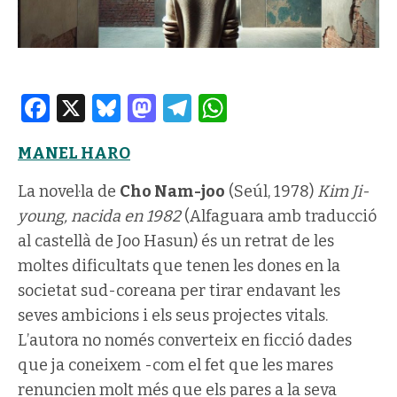
Facebook
X
Bluesky
Mastodon
Telegram
WhatsApp
MANEL HARO
La novel·la de
Cho Nam-joo
(Seúl, 1978)
Kim Ji-
young, nacida en 1982
(Alfaguara amb traducció
al castellà de Joo Hasun) és un retrat de les
moltes dificultats que tenen les dones en la
societat sud-coreana per tirar endavant les
seves ambicions i els seus projectes vitals.
L’autora no només converteix en ficció dades
que ja coneixem -com el fet que les mares
renuncien molt més que els pares a la seva