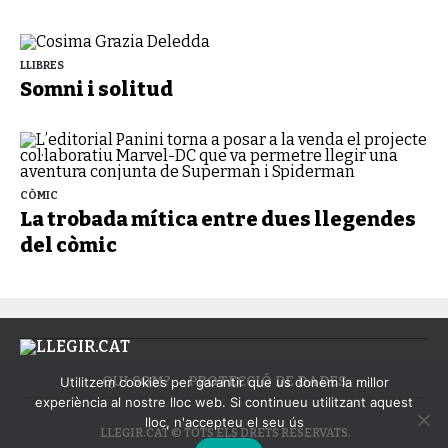
LLIBRES
Somni i solitud
CÒMIC
La trobada mítica entre dues llegendes
del còmic
QUI SOM?
PROTECCIÓ DE DADES
Utilitzem cookies per garantir que us donem la millor
experiència al nostre lloc web. Si continueu utilitzant aquest
lloc, n'accepteu el seu ús
LLEGIR.CAT © TOTS ELS DRETS RESERVATS.