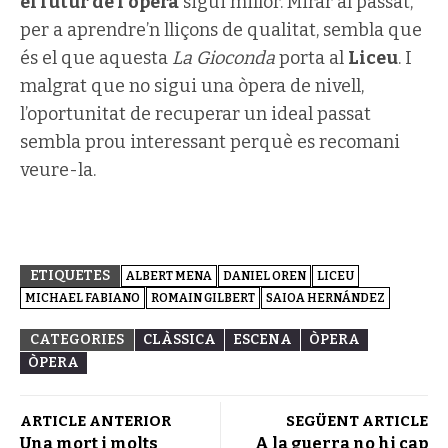
el futur de l’òpera
sigui millor. Mirar al passat,
per a aprendre’n lliçons de qualitat, sembla que
és el que aquesta
La Gioconda
porta al
Liceu
. I
malgrat que no sigui una òpera de nivell,
l’oportunitat de recuperar un ideal passat
sembla prou interessant perquè es recomani
veure-la.
ETIQUETES
ALBERT MENA
DANIEL OREN
LICEU
MICHAEL FABIANO
ROMAIN GILBERT
SAIOA HERNÁNDEZ
CATEGORIES
CLÀSSICA
ESCENA
ÒPERA
ÒPERA
ARTICLE ANTERIOR
SEGÜENT ARTICLE
Una mort i molts
A la guerra no hi cap