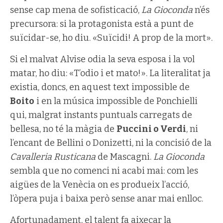
sense cap mena de sofisticació,
La Gioconda
n’és
precursora: si la protagonista està a punt de
suïcidar-se, ho diu. «Suïcidi! A prop de la mort».
Si el malvat Alvise odia la seva esposa i la vol
matar, ho diu: «T’odio i et mato!». La literalitat ja
existia, doncs, en aquest text impossible de
Boito
i en la música impossible de Ponchielli
qui, malgrat instants puntuals carregats de
bellesa, no té la màgia de
Puccini o Verdi
, ni
l’encant de Bellini o Donizetti, ni la concisió de la
Cavalleria Rusticana
de Mascagni.
La Gioconda
sembla que no comenci ni acabi mai: com les
aigües de la Venècia on es produeix l’acció,
l’òpera puja i baixa però sense anar mai enlloc.
Afortunadament, el talent fa aixecar la