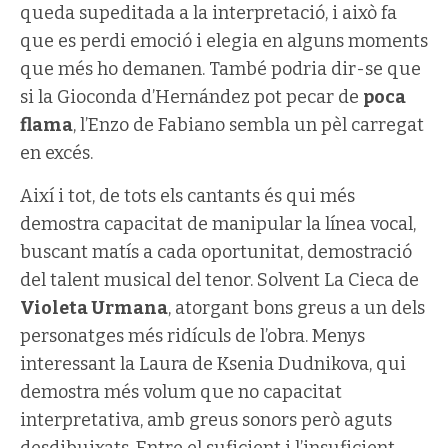
queda supeditada a la interpretació, i això fa
que es perdi emoció i elegia en alguns moments
que més ho demanen. També podria dir-se que
si la Gioconda d’Hernández pot pecar de
poca
flama
, l’Enzo de Fabiano sembla un pèl carregat
en excés.
Així i tot, de tots els cantants és qui més
demostra capacitat de manipular la línea vocal,
buscant matís a cada oportunitat, demostració
del talent musical del tenor. Solvent La Cieca de
Violeta Urmana
, atorgant bons greus a un dels
personatges més ridículs de l’obra. Menys
interessant la Laura de Ksenia Dudnikova, qui
demostra més volum que no capacitat
interpretativa, amb greus sonors però aguts
desdibuixats. Entre el suficient i l’insuficient