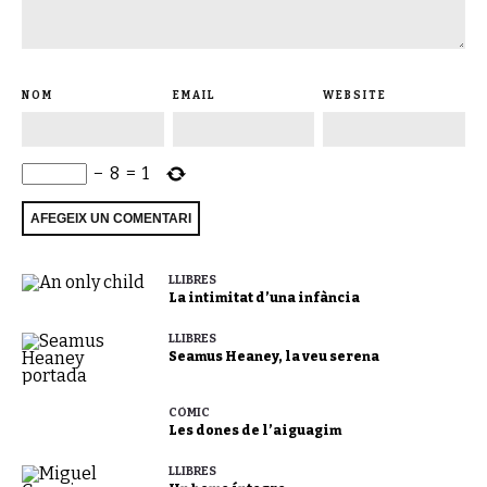
NOM
EMAIL
WEBSITE
−
8
=
1
LLIBRES
La intimitat d’una infància
LLIBRES
Seamus Heaney, la veu serena
CÒMIC
Les dones de l’aiguagim
LLIBRES