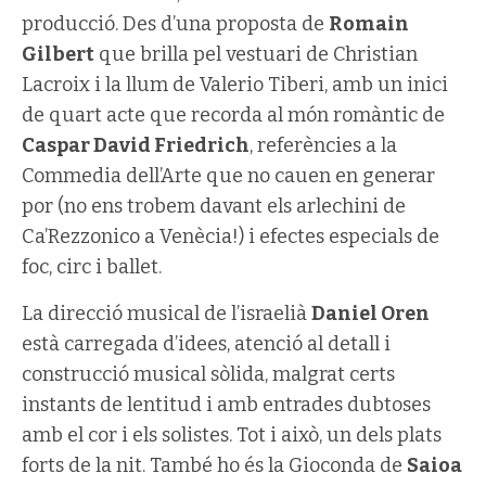
producció. Des d’una proposta de
Romain
Gilbert
que brilla pel vestuari de Christian
Lacroix i la llum de Valerio Tiberi, amb un inici
de quart acte que recorda al món romàntic de
Caspar David Friedrich
, referències a la
Commedia dell’Arte que no cauen en generar
por (no ens trobem davant els arlechini de
Ca’Rezzonico a Venècia!) i efectes especials de
foc, circ i ballet.
La direcció musical de l’israelià
Daniel Oren
està carregada d’idees, atenció al detall i
construcció musical sòlida, malgrat certs
instants de lentitud i amb entrades dubtoses
amb el cor i els solistes. Tot i això, un dels plats
forts de la nit. També ho és la Gioconda de
Saioa