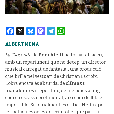
Facebook
X
Bluesky
Mastodon
Telegram
WhatsApp
ALBERT MENA
La Gioconda
de
Ponchielli
ha tornat al Liceu,
amb un repartiment que no decep, un director
musical carregat de fantasia i una producció
que brilla pel vestuari de Christian Lacroix.
L’obra encara és absurda, de
clímaxs
inacabables
i repetitius, de melodies a mig
coure i escassa profunditat, així com de llibret
impossible. Si actualment es critica Netflix per
fer pel·lícules on es descriu tot el que passa i