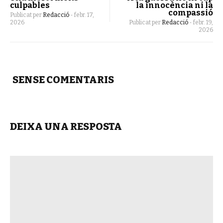
culpables
la innocència ni la
compassió
Publicat per
Redacció
-
febr. 17,
2026
Publicat per
Redacció
-
febr. 19,
2026
SENSE COMENTARIS
DEIXA UNA RESPOSTA