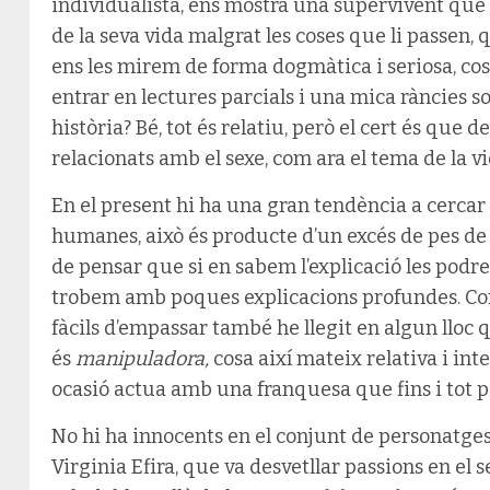
individualista, ens mostra una supervivent que 
de la seva vida malgrat les coses que li passen, q
ens les mirem de forma dogmàtica i seriosa, co
entrar en lectures parcials i una mica ràncies so
història? Bé, tot és relatiu, però el cert és que 
relacionats amb el sexe, com ara el tema de la vi
En el present hi ha una gran tendència a cercar
humanes, això és producte d’un excés de pes de l
de pensar que si en sabem l’explicació les podr
trobem amb poques explicacions profundes. Co
fàcils d’empassar també he llegit en algun lloc 
és
manipuladora,
cosa així mateix relativa i in
ocasió actua amb una franquesa que fins i tot 
No hi ha innocents en el conjunt de personatges
Virginia Efira, que va desvetllar passions en el