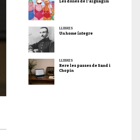
Les dones de l’aiguagim
LLIBRES
Un home íntegre
LLIBRES
Rere les passes de Sand i
Chopin