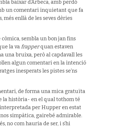
mbla baixar d’Arbeca, amb perdó
 amb un comentari inquietant que fa
, més enllà de les seves dèries
 còmica, sembla un bon jan fins
que la va
frapper
quan estaven
na una bruixa, però al capdavall les
ollen algun comentari en la intenció
ratges inesperats les pistes se’ns
entari, de forma una mica gratuïta
 la història- en el qual tothom té
a interpretada per Hupper en estat
-nos simpàtica, gairebé admirable.
 no com hauria de ser, i s’hi