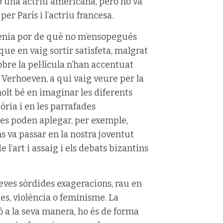
mb una actriu americana, però no va
er París i l’actriu francesa.
tenia por de què no m’ensopegués
que en vaig sortir satisfeta, malgrat
obre la pel·lícula n’han accentuat
 Verhoeven, a qui vaig veure per la
molt bé en imaginar les diferents
òria i en les parrafades
 es poden aplegar, per exemple,
s va passar en la nostra joventut
 l’art i assaig i els debats bizantins
seves sòrdides exageracions, rau en
es, violència o feminisme. La
ò a la seva manera, ho és de forma