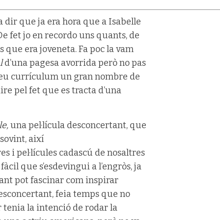
 dir que ja era hora que a Isabelle
 De fet jo en recordo uns quants, de
es que era joveneta. Fa poc la vam
l
d’una pagesa avorrida però no pas
 seu currículum un gran nombre de
ire pel fet que es tracta d’una
le,
una pel·lícula desconcertant, que
ovint, així
res i pel·lícules cadascú de nosaltres
fàcil que s’esdevingui a l’engròs, ja
tant pot fascinar com inspirar
desconcertant, feia temps que no
enia la intenció de rodar la