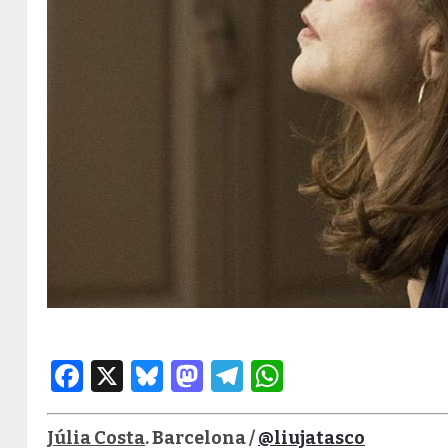
Facebook
X
Bluesky
Mastodon
Telegram
WhatsApp
Júlia Costa
. Barcelona /
@liujatasco