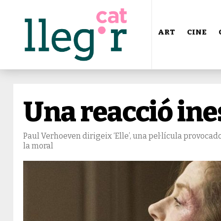
ART
CINE
Una reacció in
Paul Verhoeven dirigeix ‘Elle’, una pel·lícula provoc
la moral