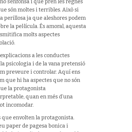
no s’enfonsa i que pren les regnes
ue són moltes i terribles. Això si
sa perillosa ja que aleshores podem
bre la pel·lícula. És amoral, aquesta
desmitifica molts aspectes
olació.
 explicacions a les conductes
a psicologia i de la vana pretensió
em preveure i controlar. Aquí ens
m que hi ha aspectes que no són
que la protagonista
terpretable, quan en més d’una
pot incomodar.
 que envolten la protagonista.
 seu paper de pagesa bonica i