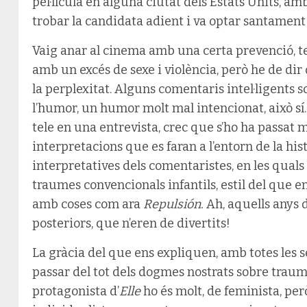
pel·lícula en alguna ciutat dels Estats Units, a
trobar la candidata adient i va optar santament p
Vaig anar al cinema amb una certa prevenció, 
amb un excés de sexe i violència, però he de dir 
la perplexitat. Alguns comentaris intel·ligents s
l’humor, un humor molt mal intencionat, això sí.
tele en una entrevista, crec que s’ho ha passat 
interpretacions que es faran a l’entorn de la hist
interpretatives dels comentaristes, en les quals
traumes convencionals infantils, estil del que en
amb coses com ara
Repulsión.
Ah, aquells anys de
posteriors, que n’eren de divertits!
La gràcia del que ens expliquen, amb totes les 
passar del tot dels dogmes nostrats sobre traum
protagonista d’
Elle
ho és molt, de feminista, per