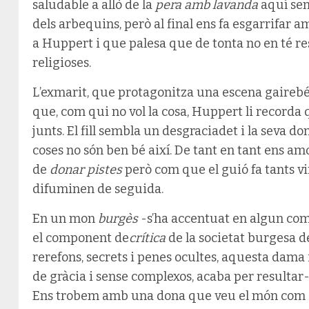
saludable a allò de la
pera amb lavanda
aquí se
dels arbequins, però al final ens fa esgarrifar
a Huppert i que palesa que de tonta no en té res
religioses.
L’exmarit, que protagonitza una escena gairebé
que, com qui no vol la cosa, Huppert li recorda 
junts. El fill sembla un desgraciadet i la seva do
coses no són ben bé així. De tant en tant ens am
de
donar pistes
però com que el guió fa tants vi
difuminen de seguida.
En un mon
burgès
-s’ha accentuat en algun com
el component de
crítica
de la societat burgesa de
rerefons, secrets i penes ocultes, aquesta dam
de gràcia i sense complexos, acaba per resultar
Ens trobem amb una dona que veu el món com és,