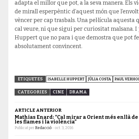
adapta el millor que pot, a la seva manera. Els
de mirall esperpèntic d’aquest món que l’envolta
vèncer per cap trasbals. Una pel·lícula aquesta
cal veure, ni que sigui per curiositat malsana. I
Huppert que no para i que demostra que pot fer
absolutament convincent.
ETIQUETES
ISABELLE HUPPERT
JÚLIA COSTA
PAUL VERHO
CATEGORIES
CINE
DRAMA
ARTICLE ANTERIOR
Mathias Enard: “Cal mirar a Orient més enllà de
les flames i la violència”
Publicat per
Redacció
-
oct. 3, 2016