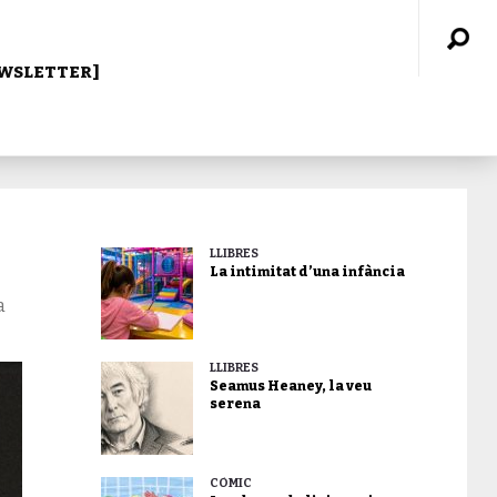
WSLETTER]
LLIBRES
La intimitat d’una infància
a
LLIBRES
Seamus Heaney, la veu
serena
CÒMIC