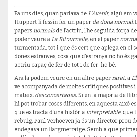
Fa uns dies, quan parlava de
L’Avenir,
algú em va
Huppert li fessin fer un paper
de dona normal
.
papers
normals
de l’actriu, l’he seguida força d
poder veure a
La Ritournelle,
en el paper
norma
turmentada, tot i que és cert que aplega en el
dones estranyes, cosa que d’estranya no ho és ga
actriu capaç de fer de tot i de fer-ho bé.
Ara la podem veure en un altre paper
raret,
a
El
ve acompanyada de moltes crítiques positives i s
mateix,
desconcertades.
Si en la majoria de llib
hi pot trobar coses diferents, en aquesta això es 
que es tracta d’una història
interpretable
, que 
rebuig. Paul Verhoeven ja és un director prou 
endegava un llargmetratge. Sembla que primer t