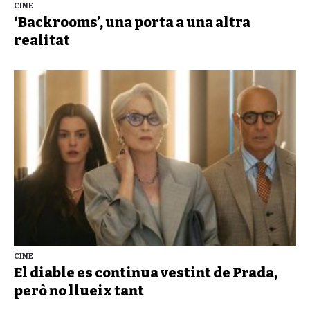
CINE
‘Backrooms’, una porta a una altra
realitat
CINE
El diable es continua vestint de Prada,
però no llueix tant