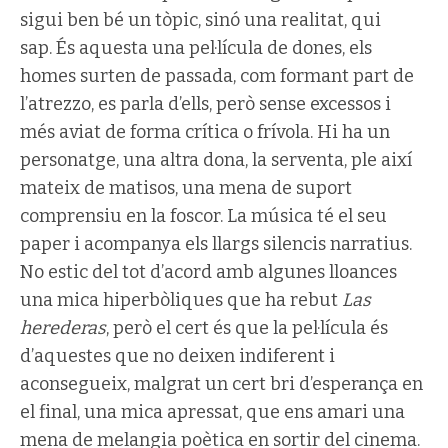
sigui ben bé un tòpic, sinó una realitat, qui
sap. És aquesta una pel·lícula de dones, els
homes surten de passada, com formant part de
l’atrezzo, es parla d’ells, però sense excessos i
més aviat de forma crítica o frívola. Hi ha un
personatge, una altra dona, la serventa, ple així
mateix de matisos, una mena de suport
comprensiu en la foscor. La música té el seu
paper i acompanya els llargs silencis narratius.
No estic del tot d’acord amb algunes lloances
una mica hiperbòliques que ha rebut
Las
herederas
, però el cert és que la pel·lícula és
d’aquestes que no deixen indiferent i
aconsegueix, malgrat un cert bri d’esperança en
el final, una mica apressat, que ens amari una
mena de melangia poètica en sortir del cinema.