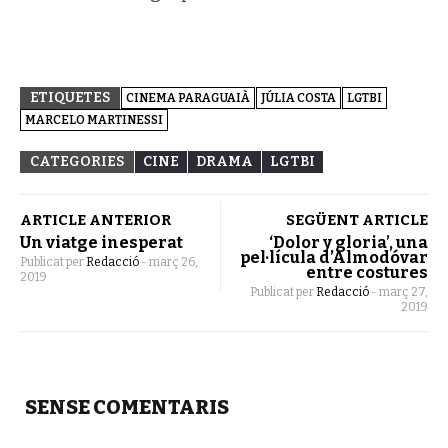
ETIQUETES
CINEMA PARAGUAIÀ
JÚLIA COSTA
LGTBI
MARCELO MARTINESSI
CATEGORIES
CINE
DRAMA
LGTBI
ARTICLE ANTERIOR
SEGÜENT ARTICLE
Un viatge inesperat
‘Dolor y gloria’, una
pel·lícula d’Almodóvar
Publicat per
Redacció
-
març 26,
entre costures
2019
Publicat per
Redacció
-
març 27,
2019
SENSE COMENTARIS