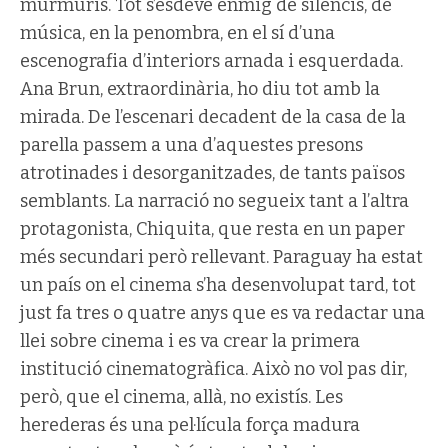
murmuris. Tot s’esdevé enmig de silencis, de
música, en la penombra, en el sí d’una
escenografia d’interiors arnada i esquerdada.
Ana Brun, extraordinària, ho diu tot amb la
mirada. De l’escenari decadent de la casa de la
parella passem a una d’aquestes presons
atrotinades i desorganitzades, de tants països
semblants. La narració no segueix tant a l’altra
protagonista, Chiquita, que resta en un paper
més secundari però rellevant. Paraguay ha estat
un país on el cinema s’ha desenvolupat tard, tot
just fa tres o quatre anys que es va redactar una
llei sobre cinema i es va crear la primera
institució cinematogràfica. Això no vol pas dir,
però, que el cinema, allà, no existís. Les
herederas és una pel·lícula força madura