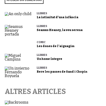
LLIBRES
La intimitat d’una infància
LLIBRES
Seamus Heaney, la veu serena
CÒMIC
Les dones de l’aiguagim
LLIBRES
Un home íntegre
LLIBRES
Rere les passes de Sand i Chopin
ALTRES ARTICLES