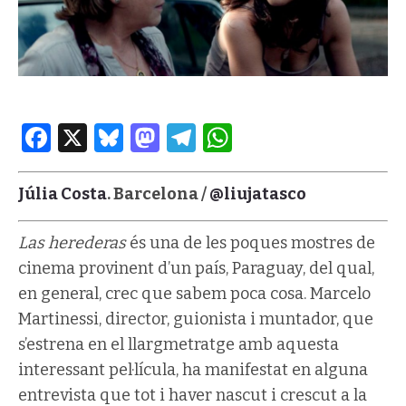
Facebook
X
Bluesky
Mastodon
Telegram
WhatsApp
Júlia Costa
. Barcelona /
@liujatasco
Las herederas
és una de les poques mostres de
cinema provinent d’un país, Paraguay, del qual,
en general, crec que sabem poca cosa. Marcelo
Martinessi, director, guionista i muntador, que
s’estrena en el llargmetratge amb aquesta
interessant pel·lícula, ha manifestat en alguna
entrevista que tot i haver nascut i crescut a la