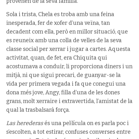
provenen de la seva família.
Sola i trista, Chela es troba amb una feina
inesperada, fer de xofer d’una veïna, tan
decadent com ella, però en millor situació, que
es reuneix amb una colla de velles de la seva
classe social per xerrar i jugar a cartes. Aquesta
activitat, quan, de fet, era Chiquita qui
acostumava a conduir, li proporciona diners i un
mitjà, ni que sigui precari, de guanyar-se la
vida per primera vegada i fa que conegui una
dona més jove, Angy, filla d’una de les dones
grans, molt xerraire i extravertida, l’amistat de la
qual la trasbalsarà força.
Las herederas
és una pel·lícula on es parla poc i
s’escolten, a tot estirar, confuses converses entre