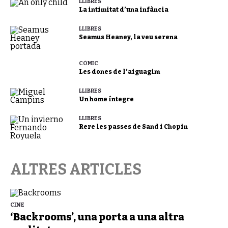
LLIBRES
La intimitat d’una infància
LLIBRES
Seamus Heaney, la veu serena
CÒMIC
Les dones de l’aiguagim
LLIBRES
Un home íntegre
LLIBRES
Rere les passes de Sand i Chopin
ALTRES ARTICLES
CINE
‘Backrooms’, una porta a una altra