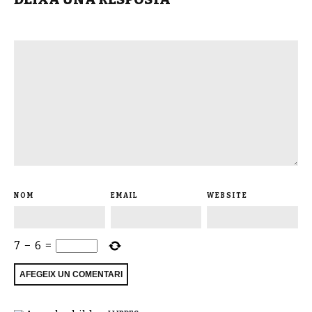
NOM
EMAIL
WEBSITE
7
−
6
=