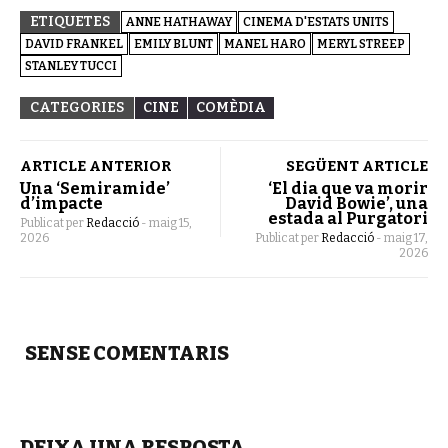
ETIQUETES
ANNE HATHAWAY
CINEMA D'ESTATS UNITS
DAVID FRANKEL
EMILY BLUNT
MANEL HARO
MERYL STREEP
STANLEY TUCCI
CATEGORIES
CINE
COMÈDIA
ARTICLE ANTERIOR
SEGÜENT ARTICLE
Una ‘Semiramide’
‘El dia que va morir
d’impacte
David Bowie’, una
estada al Purgatori
Publicat per
Redacció
-
maig 15,
2026
Publicat per
Redacció
-
maig 17,
2026
SENSE COMENTARIS
DEIXA UNA RESPOSTA