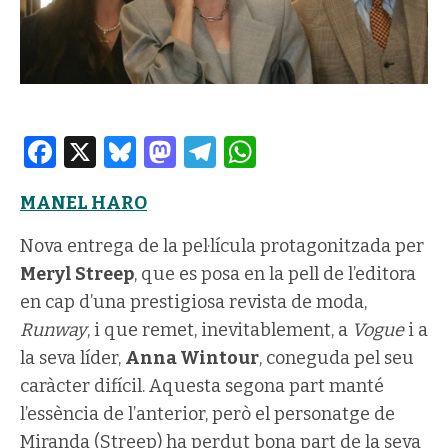
Facebook
X
Bluesky
Mastodon
Telegram
WhatsApp
MANEL HARO
Nova entrega de la pel·lícula protagonitzada per
Meryl Streep
, que es posa en la pell de l’editora
en cap d’una prestigiosa revista de moda,
Runway
, i que remet, inevitablement, a
Vogue
i a
la seva líder,
Anna Wintour
, coneguda pel seu
caràcter difícil. Aquesta segona part manté
l’essència de l’anterior, però el personatge de
Miranda (Streep) ha perdut bona part de la seva