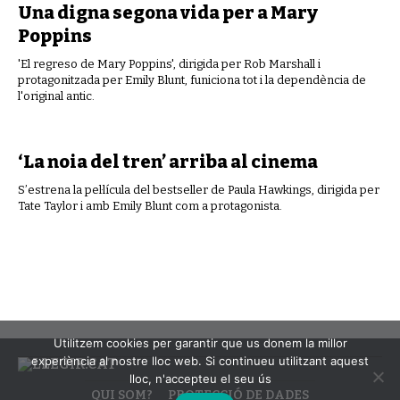
Una digna segona vida per a Mary
Poppins
'El regreso de Mary Poppins', dirigida per Rob Marshall i
protagonitzada per Emily Blunt, funiciona tot i la dependència de
l'original antic.
‘La noia del tren’ arriba al cinema
S’estrena la pel·lícula del bestseller de Paula Hawkings, dirigida per
Tate Taylor i amb Emily Blunt com a protagonista.
Utilitzem cookies per garantir que us donem la millor
experiència al nostre lloc web. Si continueu utilitzant aquest
lloc, n'accepteu el seu ús
QUI SOM?
PROTECCIÓ DE DADES