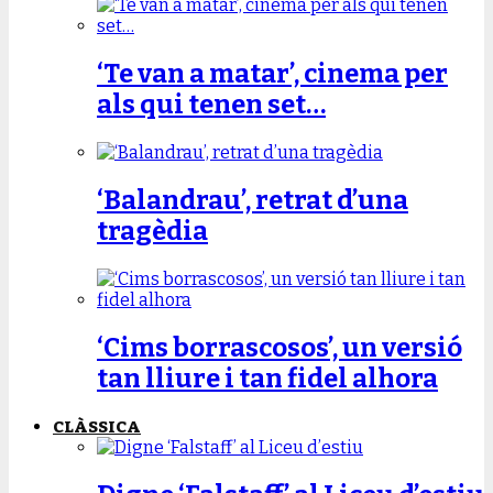
‘Te van a matar’, cinema per
als qui tenen set…
‘Balandrau’, retrat d’una
tragèdia
‘Cims borrascosos’, un versió
tan lliure i tan fidel alhora
CLÀSSICA