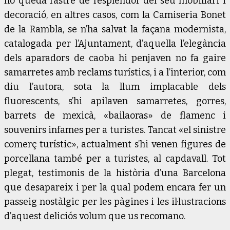
no queda rastre de l’esplendor del seu mobiliari i
decoració, en altres casos, com la Camiseria Bonet
de la Rambla, se n’ha salvat la façana modernista,
catalogada per l’Ajuntament, d’aquella l’elegància
dels aparadors de caoba hi penjaven no fa gaire
samarretes amb reclams turístics, i a l’interior, com
diu l’autora, sota la llum implacable dels
fluorescents, s’hi apilaven samarretes, gorres,
barrets de mexicà, «bailaoras» de flamenc i
souvenirs infames per a turistes. Tancat «el sinistre
comerç turístic», actualment s’hi venen figures de
porcellana també per a turistes, al capdavall. Tot
plegat, testimonis de la història d’una Barcelona
que desapareix i per la qual podem encara fer un
passeig nostàlgic per les pàgines i les il·lustracions
d’aquest deliciós volum que us recomano.