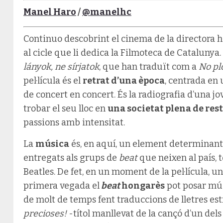
Manel Haro
/
@manelhc
Continuo descobrint el cinema de la directora
al cicle que li dedica la Filmoteca de Catalunya
lányok, ne sírjatok
, que han traduït com a
No pl
pel·lícula és el
retrat d’una època
, centrada en
de concert en concert. És la radiografia d’una jo
trobar el seu lloc en
una societat plena de res
passions amb intensitat.
La
música
és, en aquí, un element determinant,
entregats als grups de
beat
que neixen al país, to
Beatles. De fet, en un moment de la pel·lícula, 
primera vegada el
beat
hongarès
pot posar mús
de molt de temps fent traduccions de lletres es
precioses!
-títol manllevat de la cançó d’un del