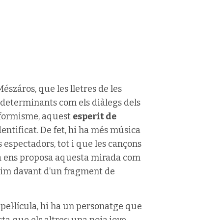
észáros, que les lletres de les
n determinants com els diàlegs dels
nformisme, aquest
esperit de
dentificat. De fet, hi ha més música
 espectadors, tot i que les cançons
sa ens proposa aquesta mirada com
ssim davant d’un fragment de
pel·lícula, hi ha un personatge que