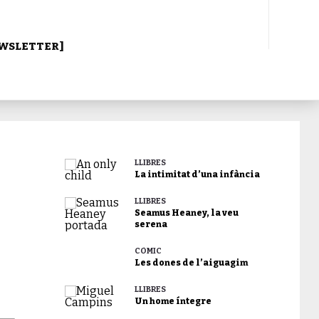
WSLETTER]
LLIBRES
La intimitat d’una infància
LLIBRES
Seamus Heaney, la veu
serena
CÒMIC
Les dones de l’aiguagim
LLIBRES
Un home íntegre