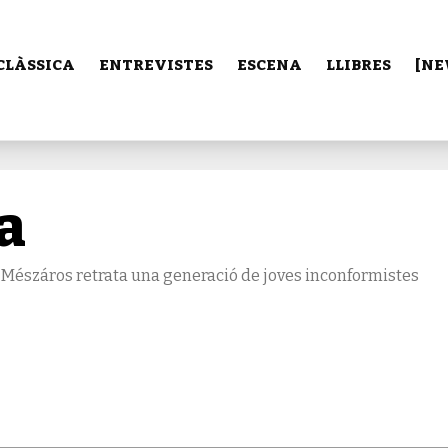
CLÀSSICA
ENTREVISTES
ESCENA
LLIBRES
[NE
ia
a Mészáros retrata una generació de joves inconformistes