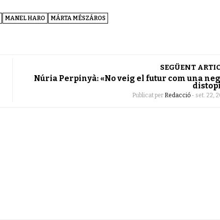
MANEL HARO
MÁRTA MÉSZÁROS
SEGÜENT ARTI
Núria Perpinyà: «No veig el futur com una ne
distop
Publicat per
Redacció
-
set. 22, 