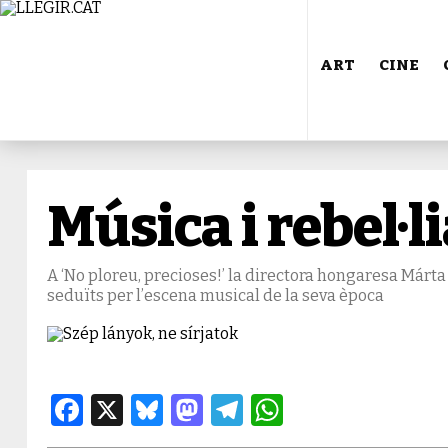
ART
CINE
Música i rebel·l
A ‘No ploreu, precioses!’ la directora hongaresa Márt
seduïts per l’escena musical de la seva època
Facebook
X
Bluesky
Mastodon
Telegram
WhatsApp