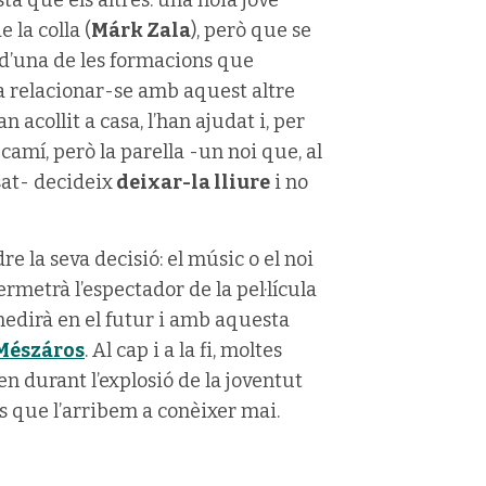
a que els altres: una noia jove
la colla (
Márk Zala
), però que se
 d’una de les formacions que
a a relacionar-se amb aquest altre
n acollit a casa, l’han ajudat i, per
camí, però la parella -un noi que, al
sat- decideix
deixar-la lliure
i no
e la seva decisió: el músic o el noi
metrà l’espectador de la pel·lícula
penedirà en el futur i amb aquesta
Mészáros
. Al cap i a la fi, moltes
en durant l’explosió de la joventut
s que l’arribem a conèixer mai.