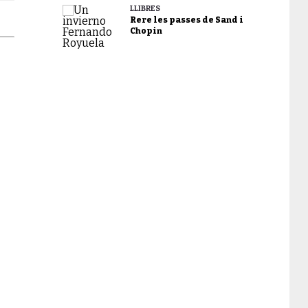
LLIBRES
Rere les passes de Sand i
Chopin