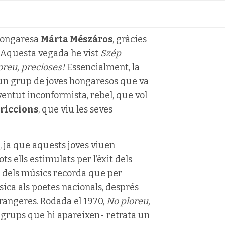
 hongaresa
Márta Mészáros
, gràcies
. Aquesta vegada he vist
Szép
oreu, precioses!
Essencialment, la
 un grup de joves hongaresos que va
ventut inconformista, rebel, que vol
triccions
, que viu les seves
 ja que aquests joves viuen
ts ells estimulats per l’èxit dels
un dels músics recorda que per
ica als poetes nacionals, després
trangeres. Rodada el 1970,
No ploreu,
s grups que hi apareixen- retrata un