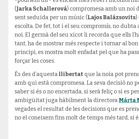
-podríem dir- és encara més rebel i inconformist
(
Jarka Schallerová
) compromesa amb un noi de 
sent seduïda per un músic (
Lajos Balázsovits
)
escolta. De fet, tot i el seu compromís, no dubt
noi. El germà del seu xicot li recorda que ells l’ha
tant, ha de mostrar més respecte i tornar al bon 
principi, es mostra molt enfadat pel que ha pas
forçar les coses.
És des d’aquesta
llibertat
que la noia pot prendr
amb qui està compromesa. La seva decisió no per
saber si és o no encertada, si serà feliç o si es 
ambigüitat juga hàbilment la directora
Márta 
vegades el resultat de les decisions que es pren
no el coneixem fins molt de temps més tard, si é