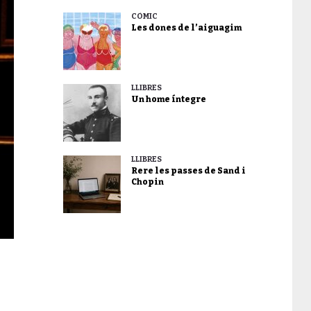
CÒMIC
Les dones de l’aiguagim
LLIBRES
Un home íntegre
LLIBRES
Rere les passes de Sand i
Chopin