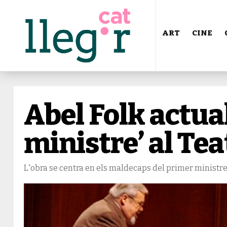
ART
CINE
Abel Folk actual
ministre’ al Te
L'obra se centra en els maldecaps del primer ministre 