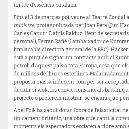
un toc d’essència catalana.
Fins el 3 de març es pot veure al Teatre Condal
ministre
, protagonitzada per Joan Pera (Jim Hac
Carles Canut i Dafnis Balduz (fent de secretaris)
personal), Ferran Rañé (l’ambaixador de Kumrani
implacable directora general de la BBC). Hacke
està a punt de signar un contracte amb el Kumra
petroli d’aquest país a tota Europa, cosa que el
de milions de lliures esterlines. Malauradament
proposta massa indecent com per ser acceptada,
decidir si viola les conviccions morals britàniqu
projecte o prefereix mostrar-se encara que peril
Abel Folk ha sabut dotar l’obra de l’elasticitat n
típicament britànic, una obra que capti la compl
moments els espectadors esclaten a riure amb el