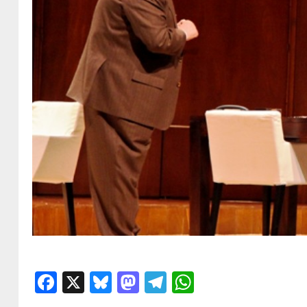
Facebook
X
Bluesky
Mastodon
Telegram
WhatsApp