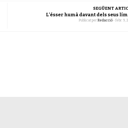
SEGÜENT ARTI
L’ésser humà davant dels seus lím
Publicat per
Redacció
-
febr. 9,