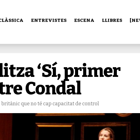
CLÀSSICA
ENTREVISTES
ESCENA
LLIBRES
[NE
itza ‘Sí, primer
atre Condal
britànic que no té cap capacitat de control