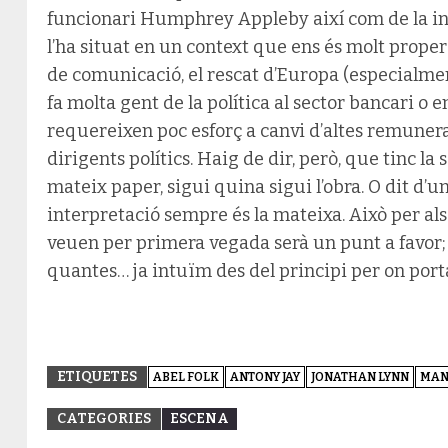
funcionari Humphrey Appleby així com de la in
l’ha situat en un context que ens és molt proper: 
de comunicació, el rescat d’Europa (especialment
fa molta gent de la política al sector bancari o
requereixen poc esforç a canvi d’altes remunera
dirigents polítics. Haig de dir, però, que tinc l
mateix paper, sigui quina sigui l’obra. O dit d’u
interpretació sempre és la mateixa. Això per als
veuen per primera vegada serà un punt a favor; 
quantes… ja intuïm des del principi per on port
ETIQUETES
ABEL FOLK
ANTONY JAY
JONATHAN LYNN
MAN
CATEGORIES
ESCENA