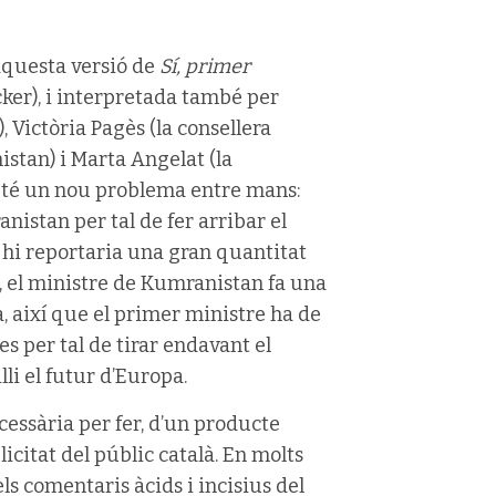
 aquesta versió de
Sí, primer
ker), i interpretada també per
, Victòria Pagès (la consellera
stan) i Marta Angelat (la
r té un nou problema entre mans:
nistan per tal de fer arribar el
s hi reportaria una gran quantitat
, el ministre de Kumranistan fa una
 així que el primer ministre ha de
es per tal de tirar endavant el
li el futur d’Europa.
ecessària per fer, d’un producte
icitat del públic català. En molts
s comentaris àcids i incisius del