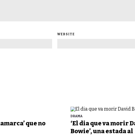
WEBSITE
DRAMA
namarca’ que no
‘El dia que va morir 
Bowie’, una estada al