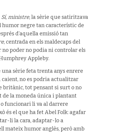
C
Sí, ministre
, la sèrie que satiritzava
 humor negre tan característic de
sprés d’aquella emissió tan
re
, centrada en els maldecaps del
 no poder no podia ni controlar els
ri Humphrey Appleby.
 una sèrie feta trenta anys enrere
 caient, no es podria actualitzar
britànic, tot pensant si surt o no
t de la moneda única i plantant
o funcionari li va al darrere
 és el que ha fet Abel Folk: agafar
tar-li la cara, adaptar-lo a
uell mateix humor anglès, però amb