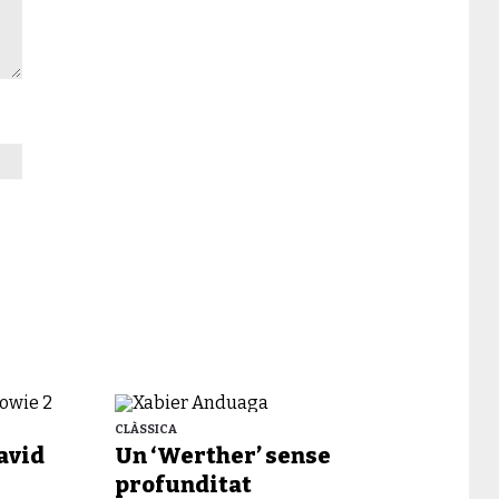
CLÀSSICA
David
Un ‘Werther’ sense
profunditat