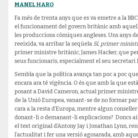
MANEL HARO
Fa més de trenta anys que es va emetre a la BB
el funcionament del govern britànic amb aquell
les produccions còmiques angleses. Uns anys de
reeixida, va arribar la seqüela
Sí, primer minist
primer ministre britànic, James Hacker, que per
seus funcionaris, especialment el seu secreta
Sembla que la política avança tan poc a poc que
encara ara té vigència. O és que amb la que està
posant a David Cameron, actual primer ministre 
de la Unió Europea, vanant-se de no formar par
cara a la resta d’Europa, mentre algun conseller 
donant-li o demanant-li explicacions? Doncs això
el text original d’Antony Jay i Jonathan Lynn, ren
l’actualitat i fer una versió agosarada, amb aq