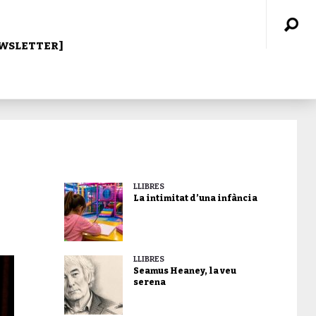
WSLETTER]
LLIBRES
La intimitat d’una infància
LLIBRES
Seamus Heaney, la veu
serena