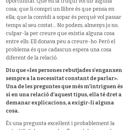
oportunitat. Que ell la truqui vol dir alguna
cosa; que li compri un llibre és que pensa en
ella; que la convidi a sopar és perquè vol passar
temps al seu costat… No podem, almenys jo no,
culpar-la per creure que existia alguna cosa
entre ells. Ell donava peu a creure-ho. Però el
problema és que cadascun espera una cosa
diferent de la relació.
Diu que «les persones rebutjades s’enganxen
sempre a la necessitat constant de parlar».
Una de les preguntes que més m’intriguen és
si en una relació d’aquest tipus, ella té dret a
demanar explicacions, a exigir-li alguna
cosa.
És una pregunta excel·lent i probablement la