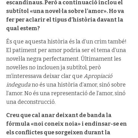
escandinaus. Però a continuació inclou el
subtítol «una novel·la sobre l’amor». Ho va
fer per aclarir el tipus d’història davant la
qual estem?
És que aquesta història és la d’un crim també!
El patiment per amor podria ser el tema d’una
novel·la negra perfectament. Últimament les
novel·les no inclouen ja subtítol, però
m’interessava deixar clar que
Apropiació
indeguda
no és una història d’amor, sinó sobre
l’amor. No és una representació de l’amor, sinó
una deconstrucció.
Creu que cal anar deixant de banda la
fórmula «noi coneix noia» i endinsar-se en
els conflictes que sorgeixen durant la