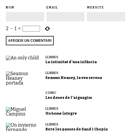
NOM
EMAIL
WEBSITE
2
−
1
=
LLIBRES
La intimitat d’una infància
LLIBRES
Seamus Heaney, la veu serena
CÒMIC
Les dones de l’aiguagim
LLIBRES
Un home íntegre
LLIBRES
Rere les passes de Sand i Chopin