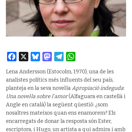
Facebook
X
Bluesky
Mastodon
Telegram
WhatsApp
Lena Andersson (Estocolm, 1970), una de les
analistes polítics més influents del seu país,
planteja en la seva novel·la
Apropiació indeguda
:
Una novel·la sobre l’amor
(Alfaguara en castellà i
Angle en català) la següent qüestió: ¿som
nosaltres mateixos quan ens enamorem? Els
encarregats de donar la resposta són Ester,
escriptora, i Hugo, un artista a qui admira i amb