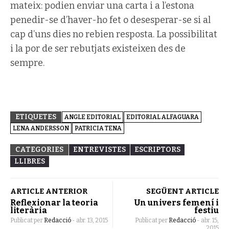
mateix: podien enviar una carta i a l’estona
penedir-se d’haver-ho fet o desesperar-se si al
cap d’uns dies no rebien resposta. La possibilitat
i la por de ser rebutjats existeixen des de
sempre.
ETIQUETES
ANGLE EDITORIAL
EDITORIAL ALFAGUARA
LENA ANDERSSON
PATRICIA TENA
CATEGORIES
ENTREVISTES
ESCRIPTORS
LLIBRES
ARTICLE ANTERIOR
SEGÜENT ARTICLE
Reflexionar la teoria
Un univers femení i
literària
festiu
Publicat per
Redacció
-
abr. 13, 2015
Publicat per
Redacció
-
abr. 15,
2015