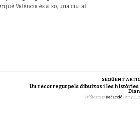
erquè València és això, una ciutat
SEGÜENT ARTI
Un recorregut pels dibuixos i les històries
Dis
Publicat per
Redacció
-
juny 13, 