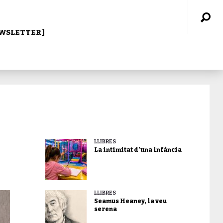
WSLETTER]
LLIBRES
La intimitat d’una infància
LLIBRES
Seamus Heaney, la veu
serena