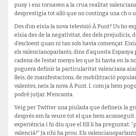
puny i ens tornaven a la crua realitat valencian
desprestigia tot allò que no continga una ch o u
Des d’on eixia la nova televisió À Punt? Us ho exp
eixia des de la negativitat, des dels prejudicis, d
d’excloent quan ni tan sols havia començat. Eixi
els valencianoparlants, dins d’aquesta Espanya 
cadena de l’estat menys les que hi havia en la no
poguera definir la particularitat valenciana aix
lleis, de manifestacions, de mobilització popular
valentes, neix la nova À Punt. I, com ja hem po
podré jutjar. M’encanta.
Veig per Twitter una piulada que defineix la grav
després em fa veure tot el que hem aconseguit.
experiència i hi diu que el fill li ha preguntat: 
valencià?” Ja n’hi ha prou. Els valencianoparlan