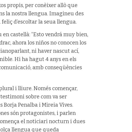
xos propis, per conèixer allò que
fons la nostra llengua. Imagineu des
eliç d’escoltar la seua llengua.
 en castellà: “Esto vendrá muy bien,
rac, ahora los niños no conocen los
cianoparlant, ni haver nascut ací,
nible. Hi ha hagut 4 anys en els
e comunicació, amb conseqüències
 plural i lliure. Només començar,
l testimoni sobre com va ser
s Borja Penalba i Mireia Vives.
nes són protagonistes, i parlen
comença el noticiari nocturn i dues
 dolça llengua que queda