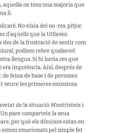
a, aquella on tens una majoria que
na ñ.
licaré. No eixia del no-res, pitjor,
es d’aquells que la titllaven
a des de la frustració de sentir com
plural, podíem rebre qualsevol
stra llengua. Si hi havia res que
ò era impotència. Així, després de
, de feina de base i de persones
gut veure les primeres emissions
etat de la situació. M’entristeix i
 Un pare comparteix la seua
“pare, per què els dibuixos estan en
ts estem emocionats pel simple fet