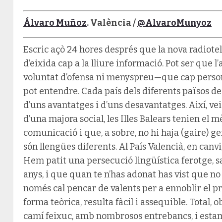
Álvaro Muñoz
. València /
@AlvaroMunyoz
Escric açò 24 hores després que la nova radiotel
d’eixida cap a la lliure informació. Pot ser que l
voluntat d’ofensa ni menyspreu—que cap persona
pot entendre. Cada país dels diferents països d
d’uns avantatges i d’uns desavantatges. Així, ve
d’una majora social, les Illes Balears tenien el 
comunicació i que, a sobre, no hi haja (gaire) g
són llengües diferents. Al País Valencià, en canvi,
Hem patit una persecució lingüística ferotge, sa
anys, i que quan te n’has adonat has vist que no
només cal pencar de valents per a ennoblir el pre
forma teòrica, resulta fàcil i assequible. Total, o
camí feixuc, amb nombrosos entrebancs, i esta