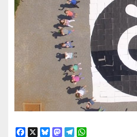
Facebook
X
Bluesky
Mastodon
Telegram
WhatsApp