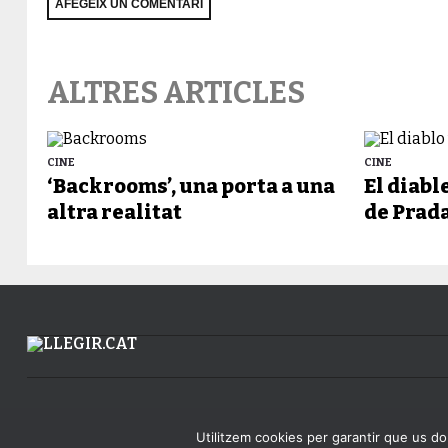
ALTRES ARTICLES
CINE
CINE
‘Backrooms’, una porta a una
El diabl
altra realitat
de Prada
Utilitzem cookies per garantir que us don