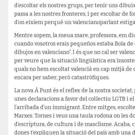
d’escoltar els nostres grups, per tenir uns dibui
passa a les nostres fronteres, i per escoltar de 
d’on eixíem perquè un valencianoparlant estiga f
Mentre sopem, la meua mare, professora, em diu
cuando vosotros erais pequeños estaba Bola de d
dibujos en valenciano”. I és que no cal ser valen
per veure que la situació lingüística era insoste
quals no hem escoltat valencià en cap mitjà d
encara per saber, però catastròfiques.
La nova À Punt és el reflex de la nostra societat,
unes declaracions a favor del col·lectiu LGTB i e
l’arribada d’un immigrant. Entre mitges, escolte
Marxes. Tornes i veus una taula rodona on les do
d’escriptura, de cultura i de masclisme. Acaba, 
dones t’expliquen la situació del país amb una