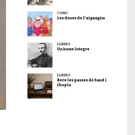
CÒMIC
Les dones de l’aiguagim
LLIBRES
Un home íntegre
LLIBRES
Rere les passes de Sand i
Chopin