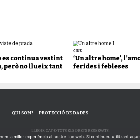
CINE
e es continua vestint
‘Un altre home’, l’am
, però no llueix tant
ferides i febleses
QUI SOM?
PROTECCIÓ DE DADES
LLEGIR.CAT © TOTS ELS DRETS RESERVATS.
em la millor experiència al nostre lloc web. Si continueu utilitzant aque