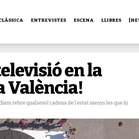
CLÀSSICA
ENTREVISTES
ESCENA
LLIBRES
[NE
elevisió en la
a València!
díem rebre qualsevol cadena de l’estat menys les que hi