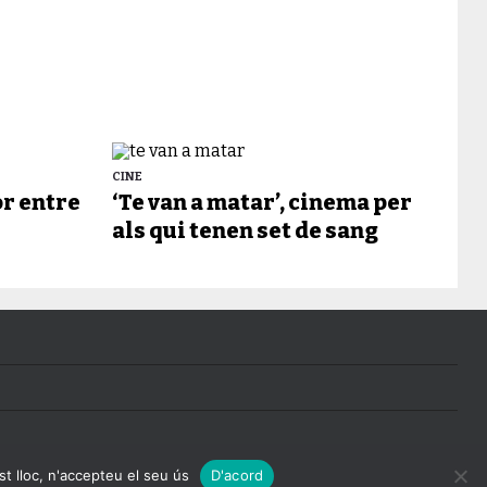
CINE
or entre
‘Te van a matar’, cinema per
als qui tenen set de sang
st lloc, n'accepteu el seu ús
D'acord