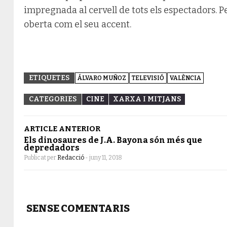
impregnada al cervell de tots els espectadors. P
oberta com el seu accent.
ETIQUETES
ÁLVARO MUÑOZ
TELEVISIÓ
VALÈNCIA
CATEGORIES
CINE
XARXA I MITJANS
ARTICLE ANTERIOR
Els dinosaures de J.A. Bayona són més que
depredadors
Publicat per
Redacció
-
juny 11, 2018
SENSE COMENTARIS