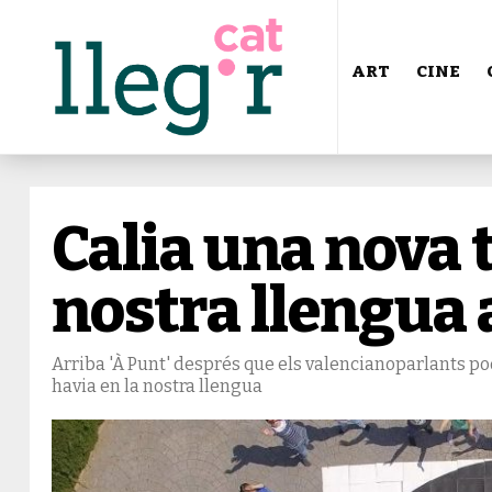
ART
CINE
Calia una nova t
nostra llengua 
Arriba 'À Punt' després que els valencianoparlants po
havia en la nostra llengua