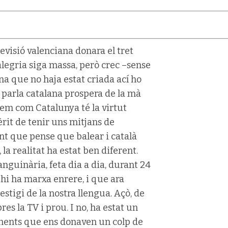
evisió valenciana donara el tret
’alegria siga massa, però crec –sense
 que no haja estat criada ací ho
e parla catalana prospera de la mà
iem com Catalunya té la virtut
mèrit de tenir uns mitjans de
ent que pense que balear i català
 la realitat ha estat ben diferent.
nguinària, feta dia a dia, durant 24
 hi ha marxa enrere, i que ara
stigi de la nostra llengua. Açò, de
bres la TV i prou. I no, ha estat un
ments que ens donaven un colp de