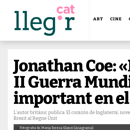
ART
CINE
Jonathan Coe: «
II Guerra Mundi
important en el 
L’autor britànic publica ‘El corazón de Inglaterra’, nov
Brexit al Regne Unit
Fotografia de Maria Teresa Slanzi (Anagrama).