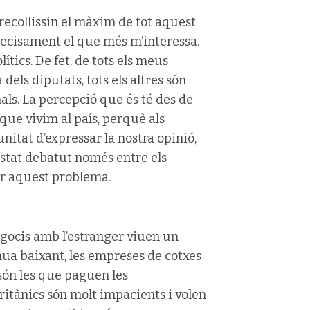
ecollissin el màxim de tot aquest
recisament el que més m’interessa.
ítics. De fet, de tots els meus
ls diputats, tots els altres són
als. La percepció que és té des de
que vivim al país, perquè als
itat d’expressar la nostra opinió,
estat debatut només entre els
ar aquest problema.
egocis amb l’estranger viuen un
tinua baixant, les empreses de cotxes
són les que paguen les
ritànics són molt impacients i volen