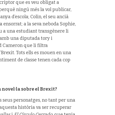
scriptor que es veu obligat a
c perquè ningú més la vol publicar,
a d’escola; Colin, el seu ancià
ha ensorrat; a la seva neboda Sophie,
u a una estudiant transgènere li
amb una diputada tory i
 Cameron que li filtra
’Brexit. Tots ells es mouen en una
sentiment de classe tenen cada cop
novel·la sobre el Brexit?
s seus personatges, no tant per una
aquesta història va ser recuperar
allas
i
El Círculo Cerrado
, que tenia