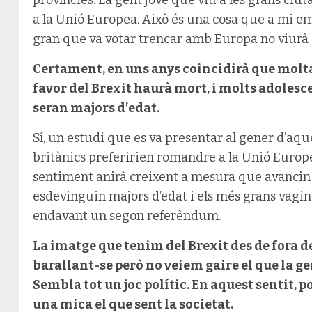
províncies. La gent jove que viu a les grans ci
a la Unió Europea. Això és una cosa que a mi 
gran que va votar trencar amb Europa no viurà 
Certament, en uns anys coincidirà que molta 
favor del Brexit haurà mort, i molts adolescen
seran majors d’edat.
Sí, un estudi que es va presentar al gener d’aq
britànics preferirien romandre a la Unió Europ
sentiment anirà creixent a mesura que avancin 
esdevinguin majors d’edat i els més grans vagin m
endavant un segon referèndum.
La imatge que tenim del Brexit des de fora de
barallant-se però no veiem gaire el que la g
Sembla tot un joc polític. En aquest sentit, p
una mica el que sent la societat.