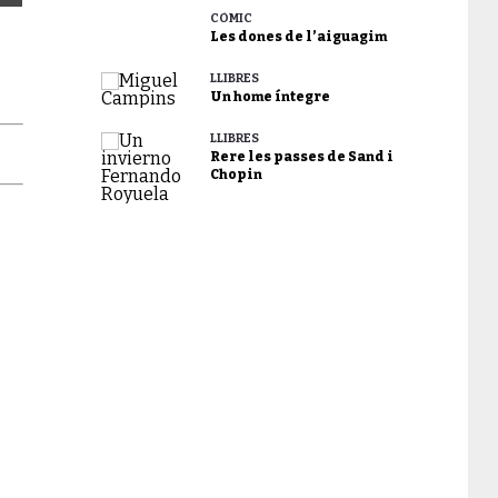
CÒMIC
Les dones de l’aiguagim
LLIBRES
Un home íntegre
LLIBRES
Rere les passes de Sand i
Chopin