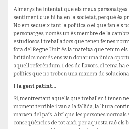
Almenys he intentat que els meus personatges r
sentiment que hi ha en la societat, perquè és p
No em sedueix tant la política o el que fan els pol
personatges, només un és membre de la cambra de
estudiosos i treballadors que tenen feines norm
fora del Regne Unit és la mateixa que tenim els 
britànics només ens van donar una única oportun
aquell referèndum. I des de llavors, el tema ha 
polítics que no troben una manera de solucion
I la gent patint…
Sí, mentrestant aquells que treballen i tenen n
moment terrible i van a la fallida, la lliura con
marxen del país. Així que les persones normals 
conseqüències de tot això, per aquesta raó els b