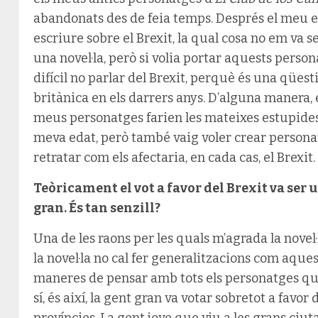
abandonats des de feia temps. Després el meu e
escriure sobre el Brexit, la qual cosa no em va 
una novel·la, però si volia portar aquests person
difícil no parlar del Brexit, perquè és una qüest
britànica en els darrers anys. D’alguna manera, 
meus personatges farien les mateixes estupide
meva edat, però també vaig voler crear personat
retratar com els afectaria, en cada cas, el Brexit.
Teòricament el vot a favor del Brexit va ser u
gran. És tan senzill?
Una de les raons per les quals m’agrada la novel
la novel·la no cal fer generalitzacions com aquest
maneres de pensar amb tots els personatges que
sí, és així, la gent gran va votar sobretot a favor