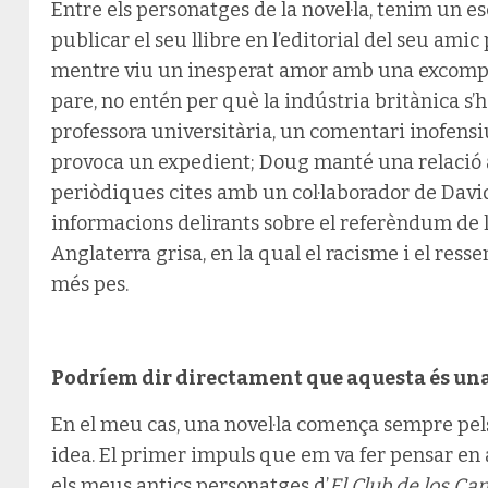
Entre els personatges de la novel·la, tenim un e
publicar el seu llibre en l’editorial del seu ami
mentre viu un inesperat amor amb una excompany
pare, no entén per què la indústria britànica s’
professora universitària, un comentari inofensi
provoca un expedient; Doug manté una relació 
periòdiques cites amb un col·laborador de David
informacions delirants sobre el referèndum de l
Anglaterra grisa, en la qual el racisme i el res
més pes.
Podríem dir directament que aquesta és una 
En el meu cas, una novel·la comença sempre pel
idea. El primer impuls que em va fer pensar en 
els meus antics personatges d’
El Club de los Can