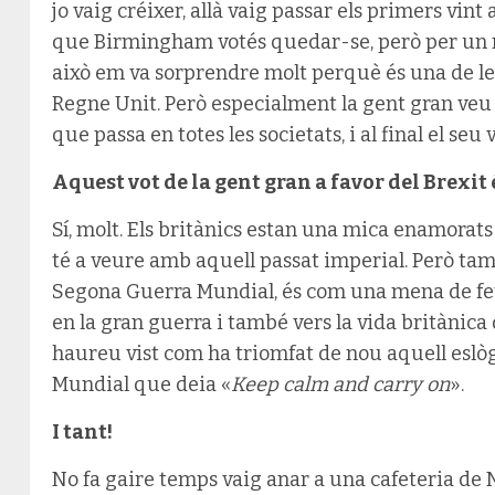
jo vaig créixer, allà vaig passar els primers vint
que Birmingham votés quedar-se, però per un m
això em va sorprendre molt perquè és una de le
Regne Unit. Però especialment la gent gran veu 
que passa en totes les societats, i al final el seu 
Aquest vot de la gent gran a favor del Brexit 
Sí, molt. Els britànics estan una mica enamorats 
té a veure amb aquell passat imperial. Però tam
Segona Guerra Mundial, és com una mena de feti
en la gran guerra i també vers la vida britànic
haureu vist com ha triomfat de nou aquell eslò
Mundial que deia «
Keep calm and carry on
».
I tant!
No fa gaire temps vaig anar a una cafeteria de 