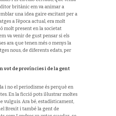
ditor britànic em va animar a
semblar una idea gaire excitant per a
atges a l’època actual, era molt
ió molt present en la societat
em va venir de gust pensar si els
ses ara que tenen més o menys la
ges nous, de diferents edats, per
n vot de províncies i de la gent
·la i no el periodisme és perquè en
es. En la ficció pots il·lustrar moltes
 vulguis. Ara bé, estadísticament,
 del Brexit i també la gent de