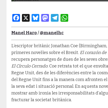
Facebook
X
Bluesky
Mastodon
Telegram
WhatsApp
Manel Haro
/
@manelhc
L’escriptor britànic Jonathan Coe (Birmingham, 
primeres novel·les sobre el Brexit.
El corazón de 
recupera personatges de dues de les seves obre
El Círculo Cerrado
. Coe retrata tot el que envol
Regne Unit, des de les diferències entre la cosm
del Regne Unit fins a la manera com afronten el
la seva edat i situació personal. En aquesta novel
mostrar amb ironia les irresponsabilitats d’algu
fracturar la societat britànica.