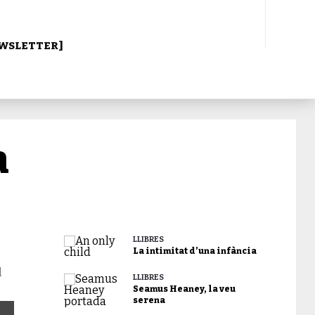
WSLETTER]
a
LLIBRES
La intimitat d’una infància
l
LLIBRES
Seamus Heaney, la veu
serena