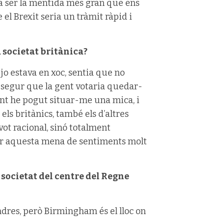
a ser la mentida més gran que ens
el Brexit seria un tràmit ràpid i
a societat britànica?
jo estava en xoc, sentia que no
a segur que la gent votaria quedar-
int he pogut situar-me una mica, i
els britànics, també els d’altres
 vot racional, sinó totalment
trar aquesta mena de sentiments molt
 societat del centre del Regne
ondres, però Birmingham és el lloc on