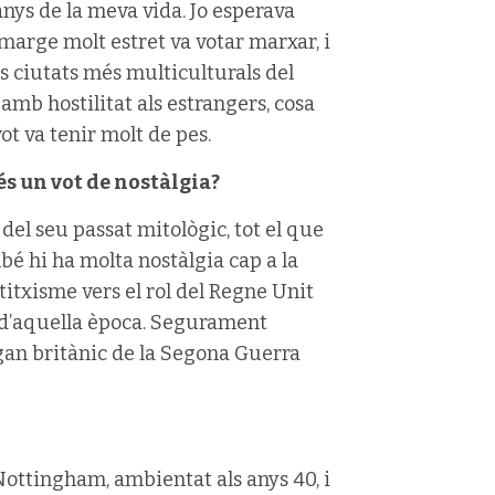
 anys de la meva vida. Jo esperava
arge molt estret va votar marxar, i
s ciutats més multiculturals del
amb hostilitat als estrangers, cosa
vot va tenir molt de pes.
és un vot de nostàlgia?
del seu passat mitològic, tot el que
bé hi ha molta nostàlgia cap a la
txisme vers el rol del Regne Unit
a d’aquella època. Segurament
gan britànic de la Segona Guerra
Nottingham, ambientat als anys 40, i