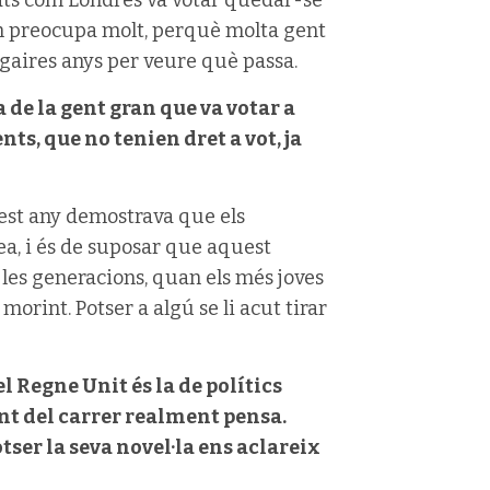
utats com Londres va votar quedar-se
em preocupa molt, perquè molta gent
gaires anys per veure què passa.
de la gent gran que va votar a
ts, que no tenien dret a vot, ja
uest any demostrava que els
ea, i és de suposar que aquest
les generacions, quan els més joves
orint. Potser a algú se li acut tirar
l Regne Unit és la de polítics
ent del carrer realment pensa.
otser la seva novel·la ens aclareix