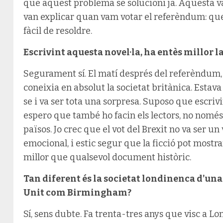
que aquest problema se solucioni ja. Aquesta v
van explicar quan vam votar el referèndum: que 
fàcil de resoldre.
Escrivint aquesta novel·la, ha entès millor l
Segurament sí. El matí després del referèndum, 
coneixia en absolut la societat britànica. Estav
se i va ser tota una sorpresa. Suposo que escriv
espero que també ho facin els lectors, no només 
països. Jo crec que el vot del Brexit no va ser un
emocional, i estic segur que la ficció pot mos
millor que qualsevol document històric.
Tan diferent és la societat londinenca d’una
Unit com Birmingham?
Sí, sens dubte. Fa trenta-tres anys que visc a L