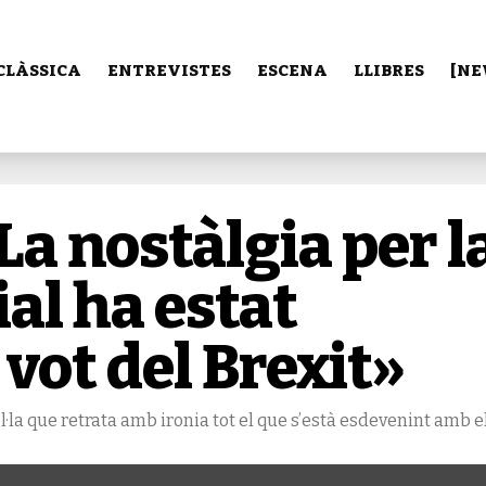
CLÀSSICA
ENTREVISTES
ESCENA
LLIBRES
[NE
La nostàlgia per l
al ha estat
vot del Brexit»
el·la que retrata amb ironia tot el que s’està esdevenint amb e