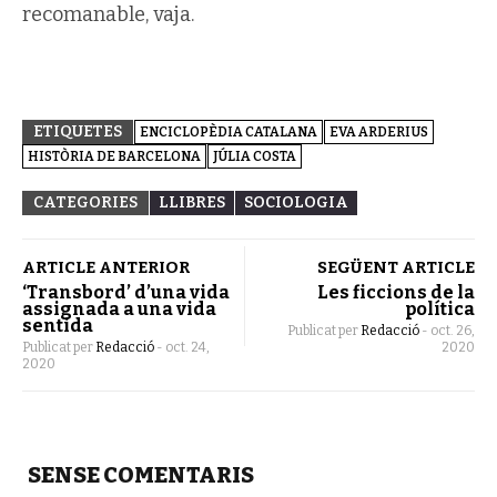
recomanable, vaja.
ETIQUETES
ENCICLOPÈDIA CATALANA
EVA ARDERIUS
HISTÒRIA DE BARCELONA
JÚLIA COSTA
CATEGORIES
LLIBRES
SOCIOLOGIA
ARTICLE ANTERIOR
SEGÜENT ARTICLE
‘Transbord’ d’una vida
Les ficcions de la
assignada a una vida
política
sentida
Publicat per
Redacció
-
oct. 26,
Publicat per
Redacció
-
oct. 24,
2020
2020
SENSE COMENTARIS