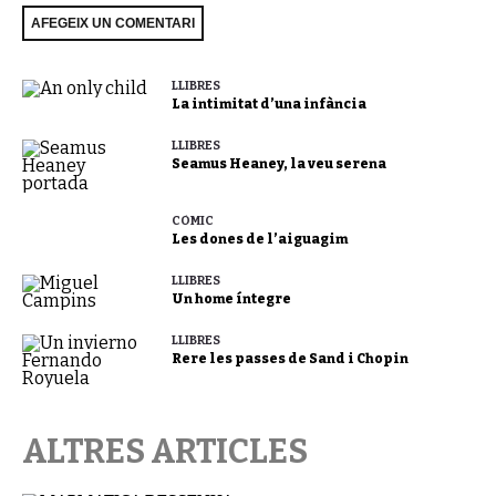
LLIBRES
La intimitat d’una infància
LLIBRES
Seamus Heaney, la veu serena
CÒMIC
Les dones de l’aiguagim
LLIBRES
Un home íntegre
LLIBRES
Rere les passes de Sand i Chopin
ALTRES ARTICLES