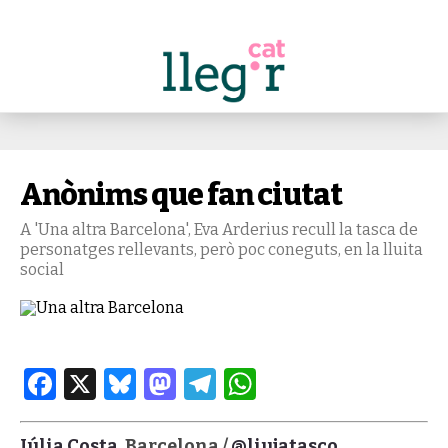
Anònims que fan ciutat
A 'Una altra Barcelona', Eva Arderius recull la tasca de
personatges rellevants, però poc coneguts, en la lluita
social
Facebook
X
Bluesky
Mastodon
Telegram
WhatsApp
Júlia Costa
. Barcelona /
@liujatasco