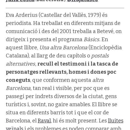
Eva Arderius (Castellar del Vallès, 1979) és
periodista. Ha treballat en diferents mitjans de
comunicació i des del 2001 treballa a Betevé, on
dirigeix i presenta el programa
Bàsics.
En
aquest llibre,
Una altra Barcelona
(Enciclopèdia
Catalana), al llarg de deu capítols o
postals
alternatives,
recull el testimoni i la tasca de
personatges rellevants, homes i dones poc
coneguts
, que conformen aquesta
altra
Barcelona,
tan real i visible, per poc que es
passegi per indrets diversos de la ciutat, gens
turístics i, sovint, no gaire amables. El llibre se
situa en diferents barris tot i que el cor de
Barcelona, el
Raval
, hi és molt present. Les
lluites
veïnals
i els problemes es poden comparar amb