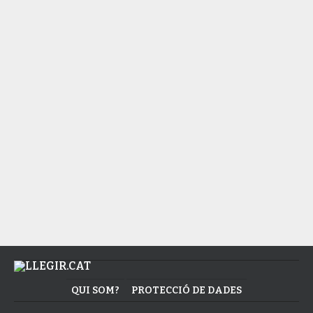
ART
Matisse més enllà del fauvisme
ART
Què és l’escultura?
ART
Artur Carbonell, encara emmascarat
QUI SOM?
PROTECCIÓ DE DADES