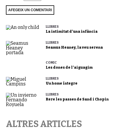
LLIBRES
La intimitat d’una infància
LLIBRES
Seamus Heaney, la veu serena
CÒMIC
Les dones de l’aiguagim
LLIBRES
Un home íntegre
LLIBRES
Rere les passes de Sand i Chopin
ALTRES ARTICLES