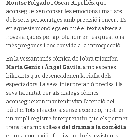
Montse Folgado
i
Òscar Ripollés
, que
aconsegueixen copsar les emocions i matisos
dels seus personatges amb precisió i encert. És
en aquests monòlegs en què el text s’aixeca a
noves alçades per aprofundir en les qüestions
més pregones i ens convida a la introspecció.
En la vessant més còmica de l’obra triomfen
Marta Genís
i
Ángel Gávila
, amb escenes
hilarants que desencadenen la rialla dels
espectadors. La seva interpretació precisa i la
seva habilitat per als diàlegs còmics
aconsegueixen mantenir viva l’atenció del
públic. Tots els actors, sense excepció, mostren
un ampli registre interpretatiu que els permet
transitar amb soltesa
del drama a la comèdia
en una connexió efectiva amb els assistents.