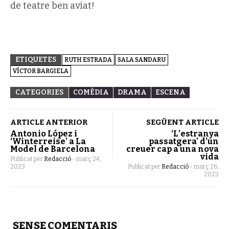
de teatre ben aviat!
ETIQUETES
RUTH ESTRADA
SALA SANDARU
VÍCTOR BARGIELA
CATEGORIES
COMÈDIA
DRAMA
ESCENA
ARTICLE ANTERIOR
SEGÜENT ARTICLE
Antonio López i
‘L’estranya
‘Winterreise’ a La
passatgera’ d’un
Model de Barcelona
creuer cap a una nova
vida
Publicat per
Redacció
-
març 24,
2023
Publicat per
Redacció
-
març 26,
2023
SENSE COMENTARIS