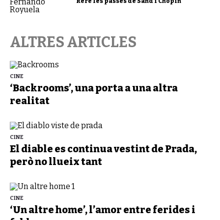
Rere les passes de Sand i Chopin
ALTRES ARTICLES
CINE
‘Backrooms’, una porta a una altra
realitat
CINE
El diable es continua vestint de Prada,
però no llueix tant
CINE
‘Un altre home’, l’amor entre ferides i