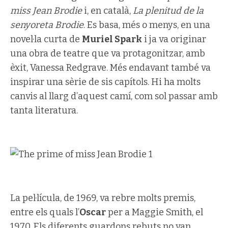
miss Jean Brodie
i, en català,
La plenitud de la
senyoreta Brodie
. Es basa, més o menys, en una
novel·la curta de
Muriel Spark
i ja va originar
una obra de teatre que va protagonitzar, amb
èxit, Vanessa Redgrave. Més endavant també va
inspirar una sèrie de sis capítols. Hi ha molts
canvis al llarg d’aquest camí, com sol passar amb
tanta literatura.
La pel·lícula, de 1969, va rebre molts premis,
entre els quals l’
Oscar
per a Maggie Smith, el
1970. Els diferents guardons rebuts no van