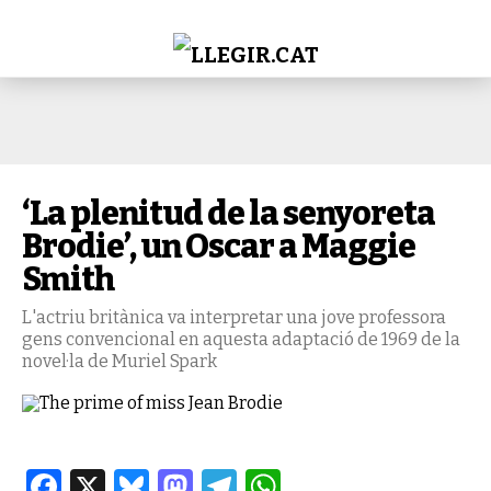
‘La plenitud de la senyoreta
Brodie’, un Oscar a Maggie
Smith
L'actriu britànica va interpretar una jove professora
gens convencional en aquesta adaptació de 1969 de la
novel·la de Muriel Spark
Facebook
X
Bluesky
Mastodon
Telegram
WhatsApp