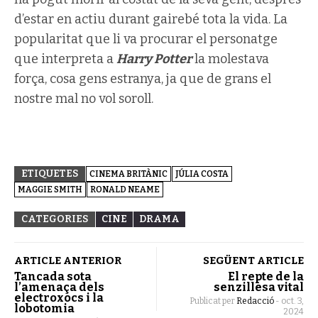
d’estar en actiu durant gairebé tota la vida. La
popularitat que li va procurar el personatge
que interpreta a
Harry Potter
la molestava
força, cosa gens estranya, ja que de grans el
nostre mal no vol soroll.
ETIQUETES
CINEMA BRITÀNIC
JÚLIA COSTA
MAGGIE SMITH
RONALD NEAME
CATEGORIES
CINE
DRAMA
ARTICLE ANTERIOR
SEGÜENT ARTICLE
Tancada sota
El repte de la
l’amenaça dels
senzillesa vital
electroxocs i la
Publicat per
Redacció
-
oct. 3,
lobotomia
2024