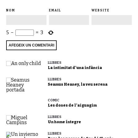
NOM
EMAIL
WEBSITE
5
−
=
3
LLIBRES
La intimitat d’una infància
LLIBRES
Seamus Heaney, la veu serena
CÒMIC
Les dones de l’aiguagim
LLIBRES
Un home íntegre
LLIBRES