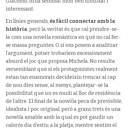
Giacomo, m’ha semblat molt ben dibuixat i
interessant.
En línies generals,
és fàcil connectar amb la
història
, però la veritat és que cal prendre-se-
la com una novel·la romàntica en què no cal fer-
se massa preguntes. O si ens posem a analitzar
l’argument, potser trobaríem excessivament
absurd el joc que proposa Michela. No resulta
versemblant que si els protagonistes realment
estan tan enamorats decideixin trencar al cap
de nou dies sense, al menys, plantejar-se la
possibilitat que un es mudi al lloc de residència
de l’altre. El final de la novel·la peca de previsible,
idealista i poc original, però a grans trets és una
novel·la amable amb la qual es pot gaudir un
calorós dia d’estiu a la platja, mentre sentim el