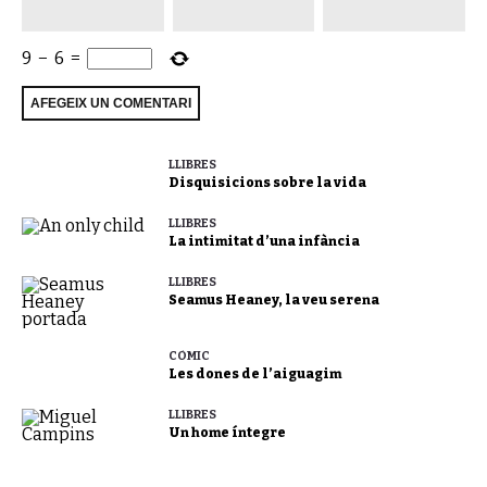
9
−
6
=
LLIBRES
Disquisicions sobre la vida
LLIBRES
La intimitat d’una infància
LLIBRES
Seamus Heaney, la veu serena
CÒMIC
Les dones de l’aiguagim
LLIBRES
Un home íntegre