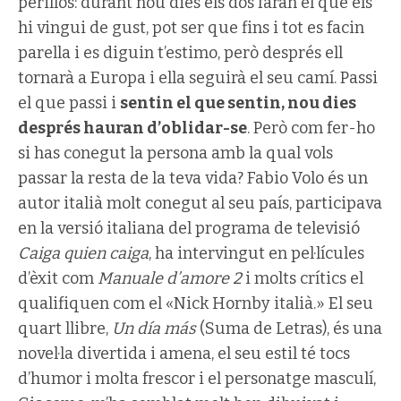
perillós: durant nou dies els dos faran el que els
hi vingui de gust, pot ser que fins i tot es facin
parella i es diguin t’estimo, però després ell
tornarà a Europa i ella seguirà el seu camí. Passi
el que passi i
sentin el que sentin, nou dies
després hauran d’oblidar-se
. Però com fer-ho
si has conegut la persona amb la qual vols
passar la resta de la teva vida? Fabio Volo és un
autor italià molt conegut al seu país, participava
en la versió italiana del programa de televisió
Caiga quien caiga
, ha intervingut en pel·lícules
d’èxit com
Manuale d’amore 2
i molts crítics el
qualifiquen com el «Nick Hornby italià.» El seu
quart llibre,
Un día más
(Suma de Letras), és una
novel·la divertida i amena, el seu estil té tocs
d’humor i molta frescor i el personatge masculí,