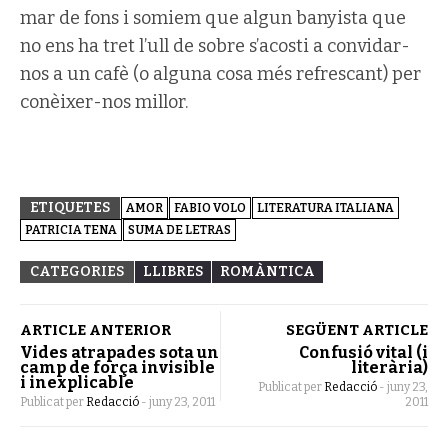
mar de fons i somiem que algun banyista que
no ens ha tret l’ull de sobre s’acosti a convidar-
nos a un cafè (o alguna cosa més refrescant) per
conèixer-nos millor.
ETIQUETES
AMOR
FABIO VOLO
LITERATURA ITALIANA
PATRICIA TENA
SUMA DE LETRAS
CATEGORIES
LLIBRES
ROMÀNTICA
ARTICLE ANTERIOR
SEGÜENT ARTICLE
Vides atrapades sota un
Confusió vital (i
camp de força invisible
literària)
i inexplicable
Publicat per
Redacció
-
juny 23,
Publicat per
Redacció
-
juny 23, 2011
2011