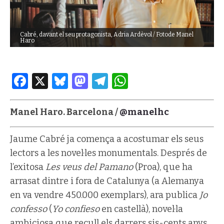
Cabré, davant el seu protagonista, Adria Ardèvol / Fotode Manel
Haro
Facebook
X
Bluesky
Mastodon
Telegram
WhatsApp
Manel Haro. Barcelona /
@manelhc
Jaume Cabré ja comença a acostumar els seus
lectors a les novel·les monumentals. Després de
l’exitosa
Les veus del Pamano
(Proa), que ha
arrasat dintre i fora de Catalunya (a Alemanya
en va vendre 450.000 exemplars), ara publica
Jo
confesso
(
Yo confieso
en castellà), novel·la
ambiciosa que recull els darrers sis-cents anys