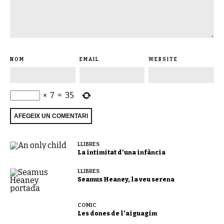
NOM
EMAIL
WEBSITE
×
7
=
35
LLIBRES
La intimitat d’una infància
LLIBRES
Seamus Heaney, la veu serena
CÒMIC
Les dones de l’aiguagim