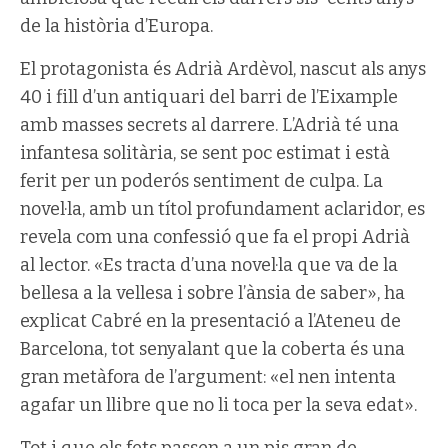
de la història d’Europa.
El protagonista és Adrià Ardèvol, nascut als anys
40 i fill d’un antiquari del barri de l’Eixample
amb masses secrets al darrere. L’Adrià té una
infantesa solitària, se sent poc estimat i està
ferit per un poderós sentiment de culpa. La
novel·la, amb un títol profundament aclaridor, es
revela com una confessió que fa el propi Adrià
al lector. «Es tracta d’una novel·la que va de la
bellesa a la vellesa i sobre l’ànsia de saber», ha
explicat Cabré en la presentació a l’Ateneu de
Barcelona, tot senyalant que la coberta és una
gran metàfora de l’argument: «el nen intenta
agafar un llibre que no li toca per la seva edat».
Tot i que els fets passen a un pis gran de