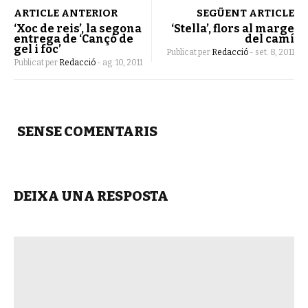
ARTICLE ANTERIOR
SEGÜENT ARTICLE
‘Xoc de reis’, la segona
‘Stella’, flors al marge
entrega de ‘Cançó de
del camí
gel i foc’
Publicat per
Redacció
-
set. 8, 2011
Publicat per
Redacció
-
ag. 10, 2011
SENSE COMENTARIS
DEIXA UNA RESPOSTA