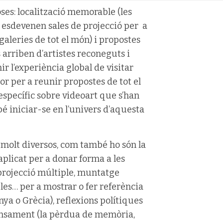
ses: localització memorable (les
i esdevenen sales de projecció per a
 galeries de tot el món) i propostes
 arriben d’artistes reconeguts i
mir l’experiència global de visitar
or per a reunir propostes de tot el
específic sobre videoart que s’han
bé iniciar-se en l’univers d’aquesta
molt diversos, com també ho són la
aplicat per a donar forma a les
projecció múltiple, muntatge
bles… per a mostrar o fer referència
nya o Grècia), reflexions polítiques
pensament (la pèrdua de memòria,