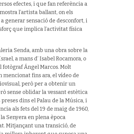
rsos efectes, i que fan referència a
stra l’artista ballant, on els
a generar sensació de desconfort, i
forç que implica l’activitat física
aleria Senda, amb una obra sobre la
Israel, a mans d’ Isabel Rocamora, o
 fotògraf Ángel Marcos. Molt
 mencionat fins ara, el vídeo de
iovisual, però per a obtenir un
rò sense oblidar la vessant estètica
eses dins el Palau de la Música, i
cia als fets del 19 de maig de 1960,
e la Senyera en plena època
t. Mitjançant una transició, de
ar la millora inherent que suposa una