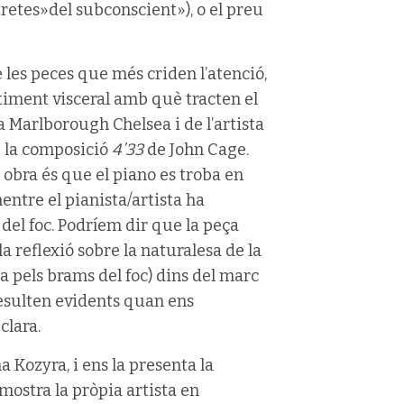
retes»del subconscient»), o el preu
les peces que més criden l’atenció,
timent visceral amb què tracten el
a Marlborough Chelsea i de l’artista
e la composició
4’33
de John Cage.
 obra és que el piano es troba en
entre el pianista/artista ha
del foc. Podríem dir que la peça
a reflexió sobre la naturalesa de la
 pels brams del foc) dins del marc
 resulten evidents quan ens
clara.
 Kozyra, i ens la presenta la
mostra la pròpia artista en