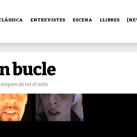
CLÀSSICA
ENTREVISTES
ESCENA
LLIBRES
[NE
en bucle
ístiques de tot el món