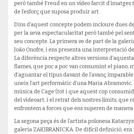
però també Freud en un vídeo farcit d’imatges t
de l’esforç que suposa produir art.
Dins d’aquest concepte podem incloure dues de 
per la seva espectacularitat però també pel sen
seu concepte. La primera ve de part de la galeri
João Onofre, i ens presenta una interpretació d
La diferència respecte altres versions d’aquesta
flames, que poc a poc van consumint el piano, m
d’aguantar el tipus davant de l’avanç imparable 
uneix l’art performàtic d’una Maria Abramovic, l
música de Cage (tot i que aquest cop consumida
del videoart, i el retrat dels nostres límits, que
enfrontem a forces que ens superen de manera 
La segona peça és de l’artista polonesa Katarzyna
galeria ZAK|BRANICKA. De difícil definició, ens 