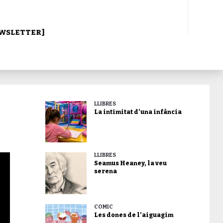
WSLETTER]
LLIBRES
La intimitat d’una infància
LLIBRES
Seamus Heaney, la veu
serena
CÒMIC
Les dones de l’aiguagim