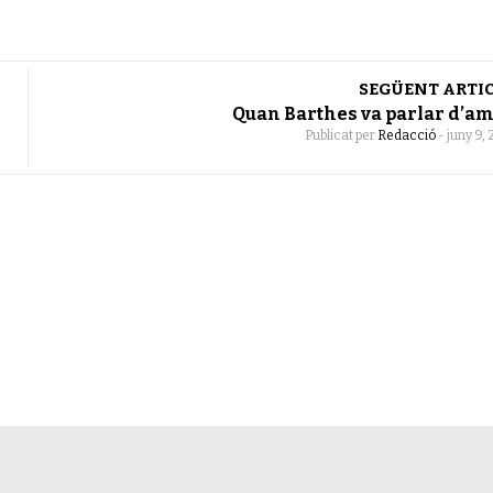
SEGÜENT ARTI
Quan Barthes va parlar d’a
Publicat per
Redacció
-
juny 9, 