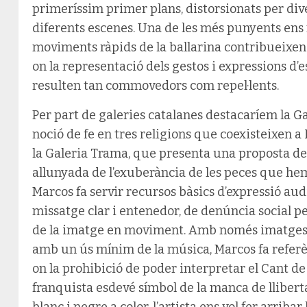
primeríssim primer plans, distorsionats per dive
diferents escenes. Una de les més punyents ens mo
moviments ràpids de la ballarina contribueixen 
on la representació dels gestos i expressions d’es
resulten tan commovedors com repel·lents.
Per part de galeries catalanes destacaríem la G
noció de fe en tres religions que coexisteixen a 
la Galeria Trama, que presenta una proposta del
allunyada de l’exuberància de les peces que hem
Marcos fa servir recursos bàsics d’expressió aud
missatge clar i entenedor, de denúncia social pe
de la imatge en moviment. Amb només imatges pr
amb un ús mínim de la música, Marcos fa referèn
on la prohibició de poder interpretar el Cant d
franquista esdevé símbol de la manca de lliberta
blanc i negre a color, l’artista ens vol fer arrib