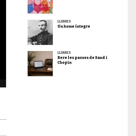
LLIBRES
Un home íntegre
LLIBRES
Rere les passes de Sand i
Chopin