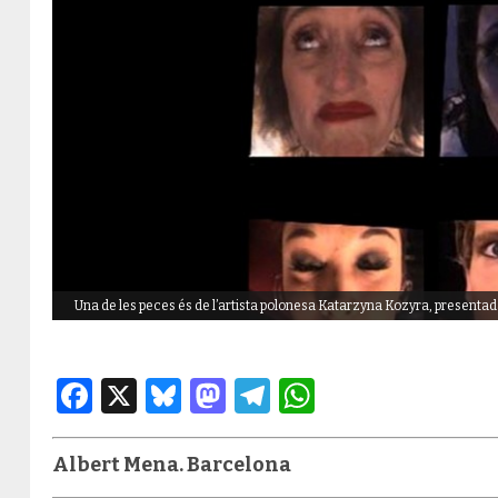
Una de les peces és de l’artista polonesa Katarzyna Kozyra, presen
Facebook
X
Bluesky
Mastodon
Telegram
WhatsApp
Albert Mena. Barcelona