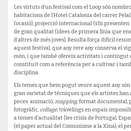
Les virtuts d’un festival com el Loop són nombro
habitacions de l’Hotel Catalonia del carrer Pela
l’ocasió), projecció internacional (s’hi presenten
de gran qualitat (idees de primera línia que ens
d’altres de més joves). Resulta força difícil resu
aquest festival, que any rere any conserva el vig
món, i que també ofereix activitats i contingut 
constituït com a referència per a cultivar i tam
disciplina.
Els temes que hem pogut veure aquest any són 
gran varietat de tècniques que els artistes han 
peces: animació,
mapping
, format documental, 
fotogràfic,
collage
, tràvelings en espais impossi
a temes d’actualitat (les crisis de Portugal, Espa
(el paper actual del Comunisme a la Xina), el 