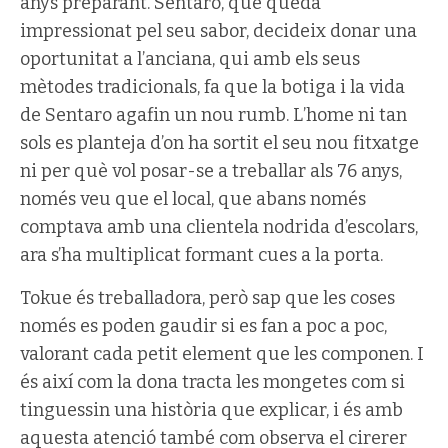
anys preparant. Sentaro, que queda
impressionat pel seu sabor, decideix donar una
oportunitat a l’anciana, qui amb els seus
mètodes tradicionals, fa que la botiga i la vida
de Sentaro agafin un nou rumb. L’home ni tan
sols es planteja d’on ha sortit el seu nou fitxatge
ni per què vol posar-se a treballar als 76 anys,
només veu que el local, que abans només
comptava amb una clientela nodrida d’escolars,
ara s’ha multiplicat formant cues a la porta.
Tokue és treballadora, però sap que les coses
només es poden gaudir si es fan a poc a poc,
valorant cada petit element que les componen. I
és així com la dona tracta les mongetes com si
tinguessin una història que explicar, i és amb
aquesta atenció també com observa el cirerer