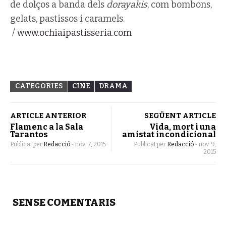
de dolços a banda dels
dorayakis
, com bombons,
gelats, pastissos i caramels.
/
www.ochiaipastisseria.com
CATEGORIES
CINE
DRAMA
ARTICLE ANTERIOR
SEGÜENT ARTICLE
Flamenc a la Sala
Vida, mort i una
Tarantos
amistat incondicional
Publicat per
Redacció
-
nov. 7, 2015
Publicat per
Redacció
-
nov. 9,
2015
SENSE COMENTARIS