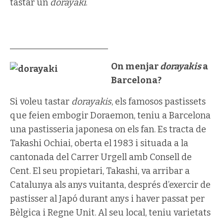
tastar un
dorayaki
.
______________________
On menjar
dorayakis
a
Barcelona?
Si voleu tastar
dorayakis
, els famosos pastissets
que feien embogir Doraemon, teniu a Barcelona
una pastisseria japonesa on els fan. Es tracta de
Takashi Ochiai, oberta el 1983 i situada a la
cantonada del Carrer Urgell amb Consell de
Cent. El seu propietari, Takashi, va arribar a
Catalunya als anys vuitanta, després d’exercir de
pastisser al Japó durant anys i haver passat per
Bèlgica i Regne Unit. Al seu local, teniu varietats