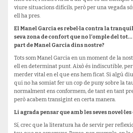
viure situacions difícils, però per una vegada 
ell ha pres.
El Manel Garcia es rebel·la contra la tranquil·
seva zona de confort que no l’omple del tot…
part de Manel Garcia dins nostre?
Tots som Manel Garcia en un moment de la nostra
ell en determinat punt. Això és indiscutible, pe
merder vital en el que ens hem ficat. Si algú di
qui no ha somiat fer un cop de puny sobre la ta
normalment ens conformem, de tant en tant pr
però acabem transigint en certa manera.
Li agrada pensar que amb les seves novel·les c
Sí, crec que la literatura ha de servir per refle