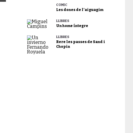
CÒMIC
Les dones de l’aiguagim
LLIBRES
Un home íntegre
LLIBRES
Rere les passes de Sand i
Chopin