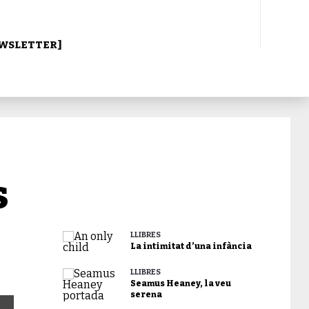
WSLETTER]
s
LLIBRES
La intimitat d’una infància
LLIBRES
Seamus Heaney, la veu
serena