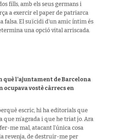
dos fills, amb els seus germans i
rça a exercir el paper de patriarca
a falsa. El suïcidi d’un amic íntim és
termina una opció vital arriscada.
en què l’ajuntament de Barcelona
an ocupava vostè càrrecs en
erquè escric, hi ha editorials que
na que m’agrada i que he triat jo. Ara
fer-me mal, atacant l’única cosa
la revenja, de destruir-me per