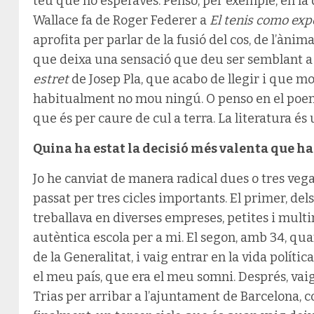
teu que no esperaves. Penso, per exemple, en la
Wallace fa de Roger Federer a
El tenis como exp
aprofita per parlar de la fusió del cos, de l’ànima 
que deixa una sensació que deu ser semblant a l
estret
de Josep Pla, que acabo de llegir i que 
habitualment no mou ningú. O penso en el po
que és per caure de cul a terra. La literatura és 
Quina ha estat la decisió més valenta que ha
Jo he canviat de manera radical dues o tres vegad
passat per tres cicles importants. El primer, del
treballava en diverses empreses, petites i mult
autèntica escola per a mi. El segon, amb 34, qu
de la Generalitat, i vaig entrar en la vida políti
el meu país, que era el meu somni. Després, va
Trias per arribar a l’ajuntament de Barcelona, c