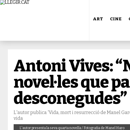
ART
CINE
Antoni Vives: 
novel·les que p
desconegudes”
L'autor publica 'Vida, mort i resurrecció de Manel Garc
vida
L'autor presenta la seva quarta novel·la / Fotografia de Manel Haro