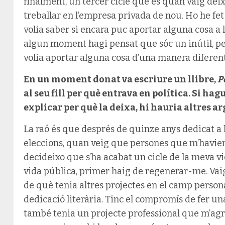
finalment, un tercer cicle que és quan vaig deix
treballar en l’empresa privada de nou. Ho he fe
volia saber si encara puc aportar alguna cosa a 
algun moment hagi pensat que sóc un inútil, p
volia aportar alguna cosa d’una manera diferent
En un moment donat va escriure un llibre,
P
al seu fill per què entrava en política. Si hag
explicar per què la deixa, hi hauria altres 
La raó és que després de quinze anys dedicat a l
eleccions, quan veig que persones que m’havien 
decideixo que s’ha acabat un cicle de la meva vid
vida pública, primer haig de regenerar-me. Vaig 
de què tenia altres projectes en el camp person
dedicació literària. Tinc el compromís de fer una
també tenia un projecte professional que m’agra