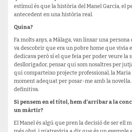
estímul és que la història del Manel Garcia, el pe
antecedent en una història real.
Quina?
Fa molts anys, a Màlaga, van linxar una persona 
va descobrir que era un pobre home que vivia en
dedicava però sí el que feia per poder veure la 
desllorigador, pensar qui som nosaltres per jut
qui comparteixo projecte professional, la Maria 
moment adequat per posar-me amb la novel·la. 
definitiva.
Si pensem en el títol, hem d’arribar a la con
un màrtir?
El Manel és algú que pren la decisió de ser ell 
més obvi, i m’atreviria a dir que és un exemple 