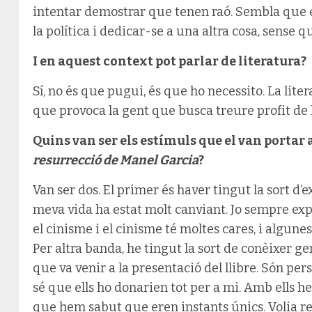
intentar demostrar que tenen raó. Sembla que e
la política i dedicar-se a una altra cosa, sense
I en aquest context pot parlar de literatura?
Sí, no és que pugui, és que ho necessito. La lit
que provoca la gent que busca treure profit de 
Quins van ser els estímuls que el van portar 
resurrecció de Manel Garcia
?
Van ser dos. El primer és haver tingut la sort d’
meva vida ha estat molt canviant. Jo sempre exp
el cinisme i el cinisme té moltes cares, i algune
Per altra banda, he tingut la sort de conèixer g
que va venir a la presentació del llibre. Són per
sé que ells ho donarien tot per a mi. Amb ells 
que hem sabut que eren instants únics. Volia re