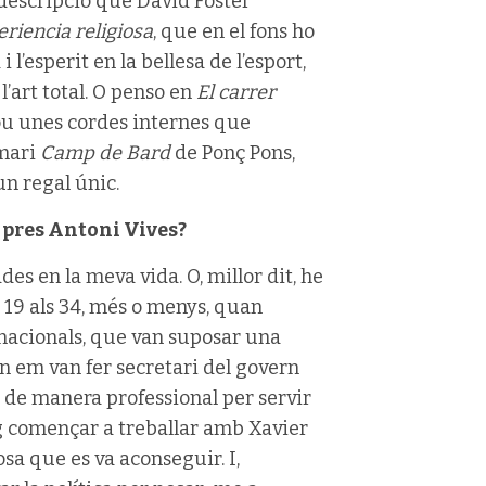
 descripció que David Foster
eriencia religiosa
, que en el fons ho
i l’esperit en la bellesa de l’esport,
’art total. O penso en
El carrer
mou unes cordes internes que
emari
Camp de Bard
de Ponç Pons,
un regal únic.
 pres Antoni Vives?
es en la meva vida. O, millor dit, he
s 19 als 34, més o menys, quan
inacionals, que van suposar una
an em van fer secretari del govern
ca de manera professional per servir
ig començar a treballar amb Xavier
osa que es va aconseguir. I,