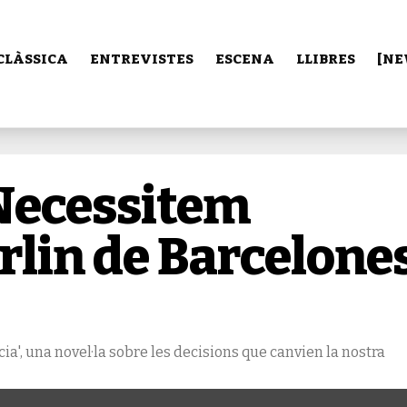
CLÀSSICA
ENTREVISTES
ESCENA
LLIBRES
[NE
“Necessitem
arlin de Barcelone
ia', una novel·la sobre les decisions que canvien la nostra