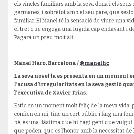
els vincles familiars amb la seva dona i els seus 
germanes, i sobretot amb el seu pare, que s’esfo
familiar. El Manel té la sensació de viure una vid
el tret que engega una fugida cap endavant i de
Pagarà un preu molt alt.
Manel Haro. Barcelona /
@manelhc
La seva novel·la es presenta en un moment 
l’acusa d’irregularitats en la seva gestió qu
l’executiva de Xavier Trias.
Estic en un moment molt feliç de la meva vida, p
confien en mi, tinc un cert públic i faig una fei
bé, és una llàstima que hi hagi gent que vulgui 
que poden, que es l’honor, amb la necessitat de 