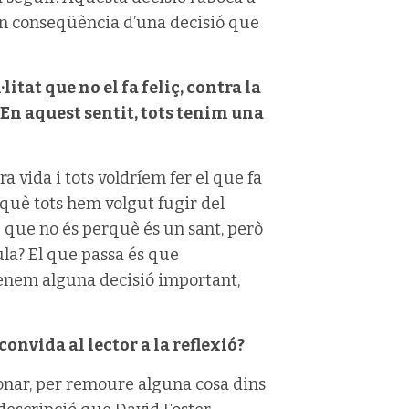
són conseqüència d’una decisió que
litat que no el fa feliç, contra la
 En aquest sentit, tots tenim una
 vida i tots voldríem fer el que fa
rquè tots hem volgut fugir del
u que no és perquè és un sant, però
ula? El que passa és que
enem alguna decisió important,
onvida al lector a la reflexió?
xionar, per remoure alguna cosa dins