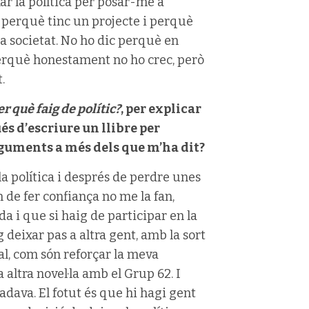
ar la política per posar-me a
t perquè tinc un projecte i perquè
la societat. No ho dic perquè en
erquè honestament no ho crec, però
.
er què faig de polític?
, per explicar
ués d’escriure un llibre per
arguments a més dels que m’ha dit?
a política i després de perdre unes
de fer confiança no me la fan,
a i que si haig de participar en la
deixar pas a altra gent, amb la sort
al, com són reforçar la meva
 altra novel·la amb el Grup 62. I
dava. El fotut és que hi hagi gent