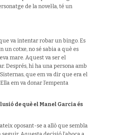
rsonatge de la novel·la, té un
que va intentar robar un bingo. Es
 un cotxe, no sé sabia a què es
seva mare. Aquest va ser el
jar. Després, hi ha una persona amb
Sisternas, que em va dir que era el
Ella em va donar l’empenta
clusió de què el Manel Garcia és
mateix oposant-se a allò que sembla
a seguir. Aquesta decisió l’aboca a