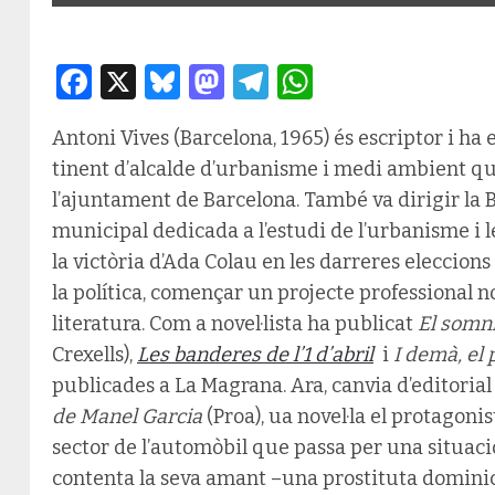
Facebook
X
Bluesky
Mastodon
Telegram
WhatsApp
Antoni Vives (Barcelona, 1965) és escriptor i ha e
tinent d’alcalde d’urbanisme i medi ambient q
l’ajuntament de Barcelona. També va dirigir la 
municipal dedicada a l’estudi de l’urbanisme i l
la victòria d’Ada Colau en les darreres eleccions
la política, començar un projecte professional n
literatura. Com a novel·lista ha publicat
El somn
Crexells),
Les banderes de l’1 d’abril
i
I demà, el 
publicades a La Magrana. Ara, canvia d’editorial
de Manel Garcia
(Proa), ua novel·la el protagoni
sector de l’automòbil que passa per una situació
contenta la seva amant –una prostituta dominic