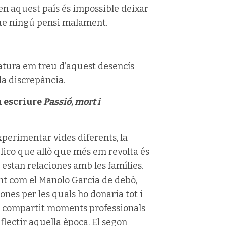
n aquest país és impossible deixar
 que ningú pensi malament.
eratura em treu d’aquest desencís
la discrepància.
a escriure
Passió, mort i
experimentar vides diferents, la
lico que allò que més em revolta és
s estan relaciones amb les famílies.
ent com el Manolo Garcia de debò,
sones per les quals ho donaria tot i
he compartit moments professionals
flectir aquella època. El segon