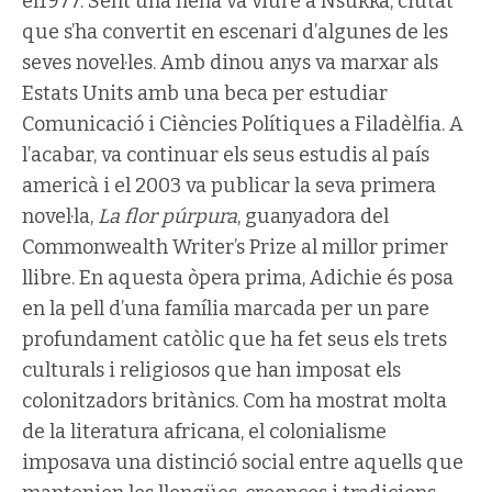
el1977. Sent una nena va viure a Nsukka, ciutat
que s’ha convertit en escenari d’algunes de les
seves novel·les. Amb dinou anys va marxar als
Estats Units amb una beca per estudiar
Comunicació i Ciències Polítiques a Filadèlfia. A
l’acabar, va continuar els seus estudis al país
americà i el 2003 va publicar la seva primera
novel·la,
La flor púrpura
, guanyadora del
Commonwealth Writer’s Prize al millor primer
llibre. En aquesta òpera prima, Adichie és posa
en la pell d’una família marcada per un pare
profundament catòlic que ha fet seus els trets
culturals i religiosos que han imposat els
colonitzadors britànics. Com ha mostrat molta
de la literatura africana, el colonialisme
imposava una distinció social entre aquells que