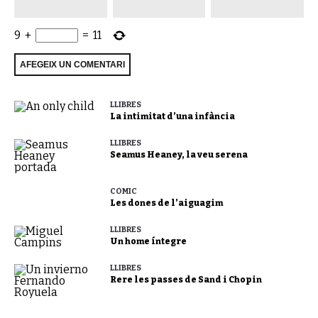
9
+
=
11
LLIBRES
La intimitat d’una infància
LLIBRES
Seamus Heaney, la veu serena
CÒMIC
Les dones de l’aiguagim
LLIBRES
Un home íntegre
LLIBRES
Rere les passes de Sand i Chopin