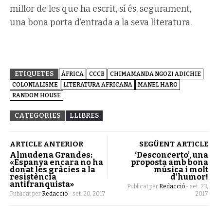
millor de les que ha escrit, sí és, segurament,
una bona porta d’entrada a la seva literatura.
ETIQUETES
ÀFRICA
CCCB
CHIMAMANDA NGOZI ADICHIE
COLONIALISME
LITERATURA AFRICANA
MANEL HARO
RANDOM HOUSE
CATEGORIES
LLIBRES
ARTICLE ANTERIOR
SEGÜENT ARTICLE
Almudena Grandes:
‘Desconcerto’, una
«Espanya encara no ha
proposta amb bona
donat les gràcies a la
música i molt
resistència
d’humor!
antifranquista»
Publicat per
Redacció
-
set. 23,
Publicat per
Redacció
-
set. 20, 2017
2017