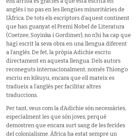
ens arriba és gràcies a què està escrita en
anglès i no pas en les llengües minoritàries de
l’Àfrica. De tots els escriptors d’aquest continent
que han guanyat el Premi Nobel de Literatura
(Coetzee, Soyinka i Gordimer), no n’hi ha cap que
hagi escrit la seva obra en una llengua diferent
a l’anglès. De fet, la pròpia Adichie escriu
directament en aquesta llengua. Dels autors
reconeguts internacionalment, només Thiong’o
escriu en kikuyu, encara que ell mateix es
tradueix a l’anglès per facilitar altres
traduccions.
Per tant, veus com la d’Adichie són necessàries,
especialment les que són joves, perquè
demostren que encara surt sang de les ferides
del colonialisme. Àfrica ha estat sempre un