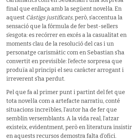
carismàtics com en Sebastian i una sorpresa
final que enllaça amb la següent novel·la. En
aquest
Càstigs justificats
, però, s’accentua la
sensació que la fórmula de fer best-sellers
s’esgota: es recórrer en excés a la casualitat en
moments clau de la resolució del cas i un
personatge carismàtic com en Sebastian s’ha
convertit en previsible: l’efecte sorpresa que
produïa al principi el seu caràcter arrogant i
irreverent s’ha perdut.
Pel que fa al primer punt i partint del fet que
tota novel·la com a artefacte narratiu, conté
situacions increïbles, l’autor ha de fer que
semblin versemblants. A la vida real, l’atzar
existeix, evidentment, però en literatura insistir
en aquests recursos demostra falta d’ofici.