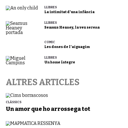
LLIBRES
La intimitat d’una infància
LLIBRES
Seamus Heaney, la veu serena
CÒMIC
Les dones de l’aiguagim
LLIBRES
Un home íntegre
ALTRES ARTICLES
CLÀSSICS
Un amor que ho arrossega tot