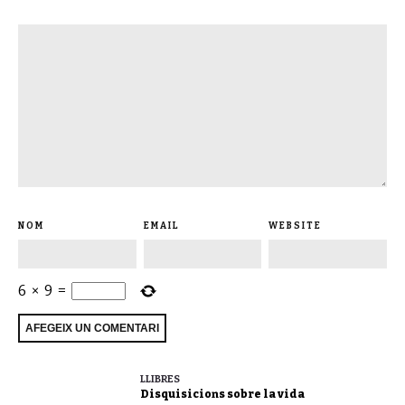
NOM
EMAIL
WEBSITE
6
×
9
=
LLIBRES
Disquisicions sobre la vida