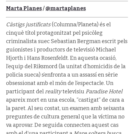
Marta Planes
/
@martaplanes
Càstigs justificats
(Columna/Planeta) és el
cinquè títol protagonitzat pel psicòleg
criminalista suec Sebastian Bergman escrit pels
guionistes i productors de televisió Michael
Hjorth i Hans Rosenfeldt. En aquesta ocasió,
l’equip del Riksmord (la unitat d’homicidis de la
policia sueca) s’enfronta a un assassí en sèrie
obsessionat amb el món de l’espectacle. Un
participant del
reality
televisiu
Paradise Hotel
apareix mort en una escola, “castigat” de cara a
la paret. Al seu costat, un examen amb seixanta
preguntes de cultura general que la víctima no
va aprovar. De seguida connecten aquest cas
amb el d’una participant a
Mare soltera busca