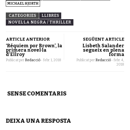
MICHAEL HJORTH
CATEGORIES
LLIBRES
NOVEL·LA NEGRA / THRILLER
ARTICLE ANTERIOR
SEGÜENT ARTICLE
‘Réquiem por Brown’, la
Lisbeth Salander
primera novel·la
segueix en plena
d’Ellroy
forma
Publicat per
Redacció
-
febr. 1, 2018
Publicat per
Redacció
-
febr. 4,
2018
SENSE COMENTARIS
DEIXA UNA RESPOSTA