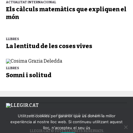
ACTUALITAT INTERNACIONAL
Els càlculs matemàtics que expliquen el
món
LLIBRES
La lentitud de les coses vives
LLIBRES
Somni i solitud
QUI SOM?
PROTECCIÓ DE DADES
Utilitzem cookies per garantir que us donem la millor
experiència al nostre lloc web. Si continueu utilitzant aquest
lloc, n'accepteu el seu ús
LLEGIR.CAT © TOTS ELS DRETS RESERVATS.