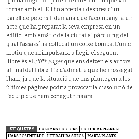
qui ha tingut un parell de cites i li diu que vol
tornar amb ell. Ell ho accepta i després d’un
parell de petons li demana que l’acompanyi a un
acte que ha preparat la seva empresa en un
edifici emblemàtic de la ciutat al pàrquing del
qual l’assassí ha col·locat un cotxe bomba. L’unic
motiu que m’impulsaria a llegir el següent
llibre és el
cliffhanger
que ens deixen els autors
al final del llibre. He d’admetre que he mossegat
l’ham, ja que la situació que ens plantegen a les
últimes pàgines podria provocar la dissolució de
l’equip que hem conegut fins ara.
ETIQUETES
COLUMNA EDICIONS
EDITORIAL PLANETA
HANS ROSENFELDT
LITERATURA SUECA
MARTA PLANES