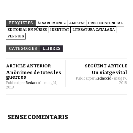
ETIQUETES
ÁLVARO MUÑOZ
AMISTAT
CRISI EXISTENCIAL
EDITORIAL EMPÚRIES
IDENTITAT
LITERATURA CATALANA
PEP PUIG
CATEGORIES
LLIBRES
ARTICLE ANTERIOR
SEGÜENT ARTICLE
Anònimes de totes les
Un viatge vital
guerres
Publicat per
Redacció
-
maig 17,
Publicat per
Redacció
-
maig 14,
2018
2018
SENSE COMENTARIS