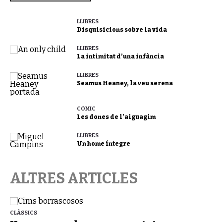
LLIBRES
Disquisicions sobre la vida
LLIBRES
La intimitat d’una infància
LLIBRES
Seamus Heaney, la veu serena
CÒMIC
Les dones de l’aiguagim
LLIBRES
Un home íntegre
ALTRES ARTICLES
CLÀSSICS