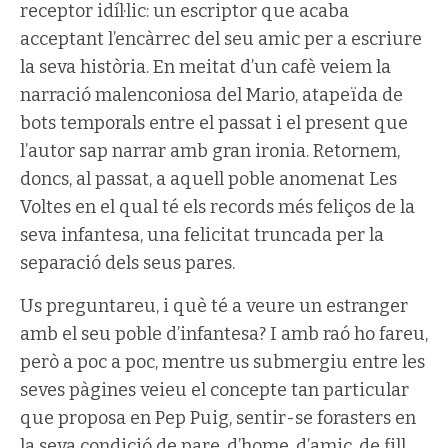
receptor idíl·lic: un escriptor que acaba
acceptant l’encàrrec del seu amic per a escriure
la seva història. En meitat d’un cafè veiem la
narració malenconiosa del Mario, atapeïda de
bots temporals entre el passat i el present que
l’autor sap narrar amb gran ironia. Retornem,
doncs, al passat, a aquell poble anomenat Les
Voltes en el qual té els records més feliços de la
seva infantesa, una felicitat truncada per la
separació dels seus pares.
Us preguntareu, i què té a veure un estranger
amb el seu poble d’infantesa? I amb raó ho fareu,
però a poc a poc, mentre us submergiu entre les
seves pàgines veieu el concepte tan particular
que proposa en Pep Puig, sentir-se forasters en
la seva condició de pare, d’home, d’amic, de fill,