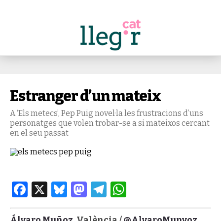
Estranger d’un mateix
A ‘Els metecs’, Pep Puig novel·la les frustracions d’uns
personatges que volen trobar-se a si mateixos cercant
en el seu passat
Facebook
X
Bluesky
Mastodon
Telegram
WhatsApp
Álvaro Muñoz
. València /
@AlvaroMunyoz