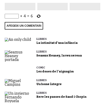
+
4
=
6
LLIBRES
La intimitat d’una infància
LLIBRES
Seamus Heaney, la veu serena
CÒMIC
Les dones de l’aiguagim
LLIBRES
Un home íntegre
LLIBRES
Rere les passes de Sand i Chopin