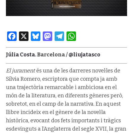
Facebook
X
Bluesky
Mastodon
Telegram
WhatsApp
Júlia Costa
. Barcelona /
@liujatasco
El jurament
és una de les darreres novel·les de
Sílvia Romero, escriptora que compta ja amb
una trajectòria remarcable i ambiciosa en el
món de la literatura, en diferents gèneres però,
sobretot, en el camp de la narrativa. En aquest
llibre incideix en el gènere de la novel·la
històrica, evocant dos fets importants i tràgics
esdevinguts a l’Anglaterra del segle XVII, la gran