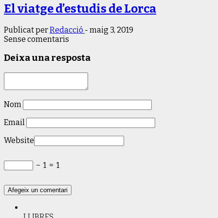
El viatge d’estudis de Lorca
Publicat per
Redacció
-
maig 3, 2019
Sense comentaris
Deixa una resposta
Nom
Email
Website
−
1
=
1
LLIBRES