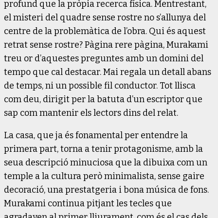
profund que la pròpia recerca física. Mentrestant,
el misteri del quadre sense rostre no s’allunya del
centre de la problemàtica de l’obra. Qui és aquest
retrat sense rostre? Pàgina rere pàgina, Murakami
treu or d’aquestes preguntes amb un domini del
tempo que cal destacar. Mai regala un detall abans
de temps, ni un possible fil conductor. Tot llisca
com deu, dirigit per la batuta d’un escriptor que
sap com mantenir els lectors dins del relat.
La casa, que ja és fonamental per entendre la
primera part, torna a tenir protagonisme, amb la
seua descripció minuciosa que la dibuixa com un
temple a la cultura però minimalista, sense gaire
decoració, una prestatgeria i bona música de fons.
Murakami continua pitjant les tecles que
agradaven al primer lliurament, com és el cas dels