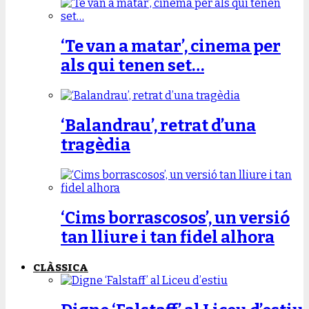
‘Te van a matar’, cinema per
als qui tenen set…
‘Balandrau’, retrat d’una
tragèdia
‘Cims borrascosos’, un versió
tan lliure i tan fidel alhora
CLÀSSICA