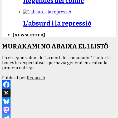
llegendes del còmic
L’absurd i la repressió
[NEWSLETTER]
MURAKAMI NO ABAIXA EL LLISTÓ
En el segon volum de 'La mort del comanador’, l'autor fa
bones les expectatives que havia generat en acabar la
primera entrega
Publicat per
Redacció
Facebook
X
Bluesky