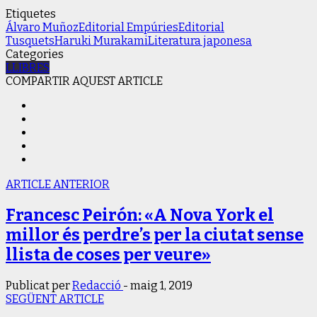
Etiquetes
Álvaro Muñoz
Editorial Empúries
Editorial
Tusquets
Haruki Murakami
Literatura japonesa
Categories
LLIBRES
COMPARTIR AQUEST ARTICLE
ARTICLE ANTERIOR
Francesc Peirón: «A Nova York el
millor és perdre’s per la ciutat sense
llista de coses per veure»
Publicat per
Redacció
-
maig 1, 2019
SEGÜENT ARTICLE