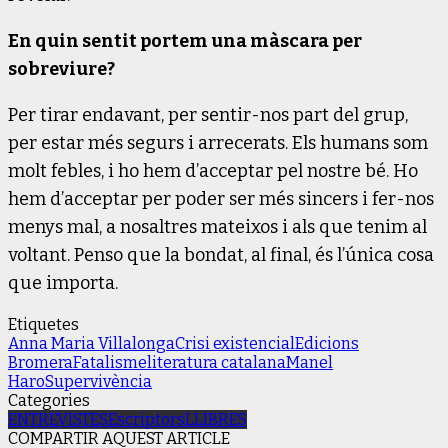
En quin sentit portem una màscara per
sobreviure?
Per tirar endavant, per sentir-nos part del grup,
per estar més segurs i arrecerats. Els humans som
molt febles, i ho hem d’acceptar pel nostre bé. Ho
hem d’acceptar per poder ser més sincers i fer-nos
menys mal, a nosaltres mateixos i als que tenim al
voltant. Penso que la bondat, al final, és l’única cosa
que importa.
Etiquetes
Anna Maria Villalonga
Crisi existencial
Edicions
Bromera
Fatalisme
literatura catalana
Manel
Haro
Supervivència
Categories
ENTREVISTES
Escriptors
LLIBRES
COMPARTIR AQUEST ARTICLE