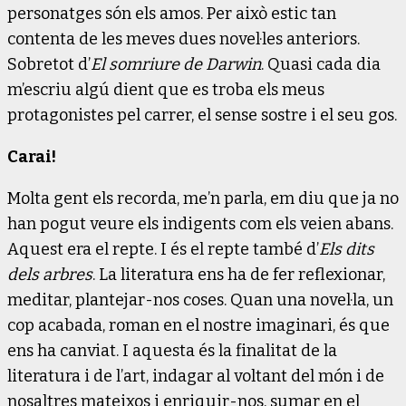
personatges són els amos. Per això estic tan
contenta de les meves dues novel·les anteriors.
Sobretot d’
El somriure de Darwin
. Quasi cada dia
m’escriu algú dient que es troba els meus
protagonistes pel carrer, el sense sostre i el seu gos.
Carai!
Molta gent els recorda, me’n parla, em diu que ja no
han pogut veure els indigents com els veien abans.
Aquest era el repte. I és el repte també d’
Els dits
dels arbres
. La literatura ens ha de fer reflexionar,
meditar, plantejar-nos coses. Quan una novel·la, un
cop acabada, roman en el nostre imaginari, és que
ens ha canviat. I aquesta és la finalitat de la
literatura i de l’art, indagar al voltant del món i de
nosaltres mateixos i enriquir-nos, sumar en el