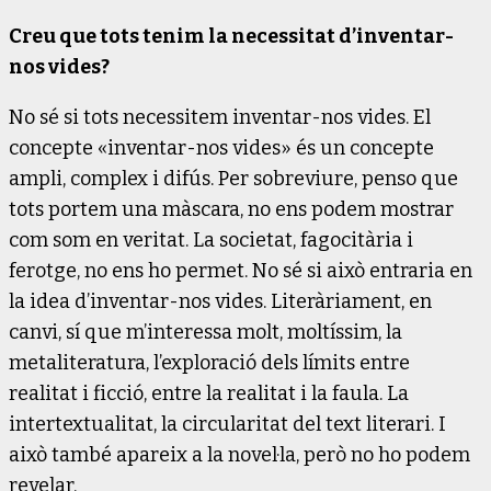
Creu que tots tenim la necessitat d’inventar-
nos vides?
No sé si tots necessitem inventar-nos vides. El
concepte «inventar-nos vides» és un concepte
ampli, complex i difús. Per sobreviure, penso que
tots portem una màscara, no ens podem mostrar
com som en veritat. La societat, fagocitària i
ferotge, no ens ho permet. No sé si això entraria en
la idea d’inventar-nos vides. Literàriament, en
canvi, sí que m’interessa molt, moltíssim, la
metaliteratura, l’exploració dels límits entre
realitat i ficció, entre la realitat i la faula. La
intertextualitat, la circularitat del text literari. I
això també apareix a la novel·la, però no ho podem
revelar.