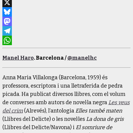
Facebook
X
Bluesky
Mastodon
Telegram
WhatsApp
Manel Haro
. Barcelona /
@manelhc
Anna Maria Villalonga (Barcelona, 1959) és
professora, escriptora i una lletraferida de pedra
picada. Ha publicat diversos llibres, com el volum
de converses amb autors de novel·la negra
Les veus
del crim
(Alrevés), l’antologia
Elles també maten
(Llibres del Delicte) o les novel·les
La dona de gris
(Llibres del Delicte/Navona) i
El somriure de