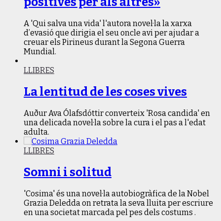
positives per als altres»
A 'Qui salva una vida' l'autora novel·la la xarxa
d’evasió que dirigia el seu oncle avi per ajudar a
creuar els Pirineus durant la Segona Guerra
Mundial.
LLIBRES
La lentitud de les coses vives
Auður Ava Ólafsdóttir converteix 'Rosa candida' en
una delicada novel·la sobre la cura i el pas a l'edat
adulta.
LLIBRES
Somni i solitud
'Cosima' és una novel·la autobiogràfica de la Nobel
Grazia Deledda on retrata la seva lluita per escriure
en una societat marcada pel pes dels costums .