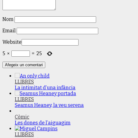
Nom
Email
Website
5
×
=
25
LLIBRES
La intimitat d’una infància
LLIBRES
Seamus Heaney, la veu serena
Còmic
Les dones de l’aiguagim
LLIBRES