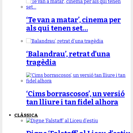
‘Te van a matar’, cinema per
als qui tenen set…
‘Balandrau’, retrat d’una
tragèdia
‘Cims borrascosos’, un versió
tan lliure i tan fidel alhora
CLÀSSICA