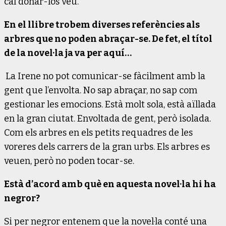
cal donar-los veu.
En el llibre trobem diverses referències als
arbres que no poden abraçar-se. De fet, el títol
de la novel·la ja va per aquí…
La Irene no pot comunicar-se fàcilment amb la
gent que l’envolta. No sap abraçar, no sap com
gestionar les emocions. Està molt sola, està aïllada
en la gran ciutat. Envoltada de gent, però isolada.
Com els arbres en els petits requadres de les
voreres dels carrers de la gran urbs. Els arbres es
veuen, però no poden tocar-se.
Està d’acord amb què en aquesta novel·la hi ha
negror?
Si per negror entenem que la novel·la conté una