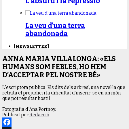
L’absurd i la repressió
La veu d’una terra
abandonada
[NEWSLETTER]
ANNA MARIA VILLALONGA: «ELS
HUMANS SOM FEBLES, HO HEM
D’ACCEPTAR PEL NOSTRE BÉ»
L'escriptora publica 'Els dits dels arbres', una novel·la que
retrata el prejudici i la dificultat d’inserir-se en un món
que pot resultar hostil
Fotografia d'Ana Portnoy.
Publicat per
Redacció