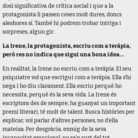
dosi significativa de crítica social i que a la
protagonista li passen coses molt dures, doncs
aleshores sí. També hi podrem trobar intriga i
sorpreses, algun gir.
La Irene, la protagonista, escriu com a teràpia,
però res no indica que sigui una bona idea…
En realitat, la Irene no escriu com a teràpia. El seu
psiquiatre vol que escrigui com a teràpia. Ella s’hi
nega i ho diu clarament. Ella escriu perquè ho
necessita, perquè és la seva vida. La Irene és
escriptora des de sempre, ha guanyat un important
premi literari, té molt de talent. Busca històries per
explicar, vol parlar d’altres persones, no d’ella
mateixa. Per desgràcia, enmig de la seva
incapacitat emocional, no se’n surt del tot.