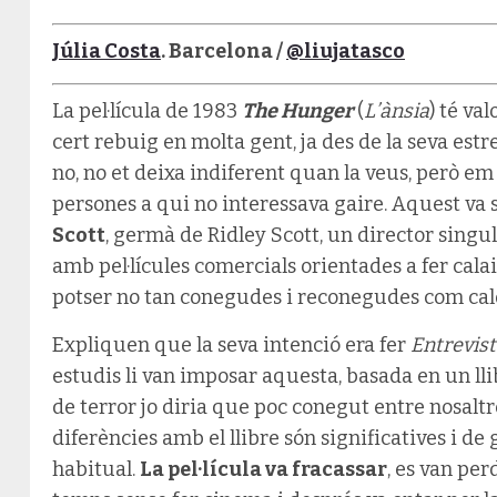
Júlia Costa
. Barcelona /
@liujatasco
La pel·lícula de 1983
The Hunger
(
L’ànsia
) té va
cert rebuig en molta gent, ja des de la seva estre
no, no et deixa indiferent quan la veus, però e
persones a qui no interessava gaire. Aquest va s
Scott
, germà de Ridley Scott, un director singu
amb pel·lícules comercials orientades a fer calai
potser no tan conegudes i reconegudes com cal
Expliquen que la seva intenció era fer
Entrevis
estudis li van imposar aquesta, basada en un ll
de terror jo diria que poc conegut entre nosaltr
diferències amb el llibre són significatives i de 
habitual.
La pel·lícula va fracassar
, es van per