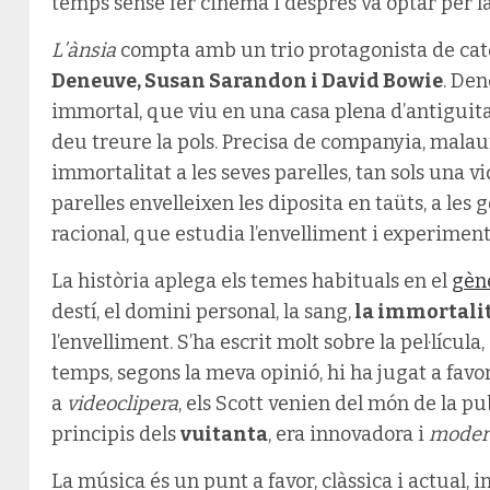
temps sense fer cinema i després va optar per l
L’ànsia
compta amb un trio protagonista de cate
Deneuve, Susan Sarandon i David Bowie
. Den
immortal, que viu en una casa plena d’antiguitat
deu treure la pols. Precisa de companyia, mala
immortalitat a les seves parelles, tan sols una v
parelles envelleixen les diposita en taüts, a les
racional, que estudia l’envelliment i experime
La història aplega els temes habituals en el
gèn
destí, el domini personal, la sang,
la immortali
l’envelliment. S’ha escrit molt sobre la pel·lícula, 
temps, segons la meva opinió, hi ha jugat a favor.
a
videoclipera
, els Scott venien del món de la pub
principis dels
vuitanta
, era innovadora i
moder
La música és un punt a favor, clàssica i actual, i