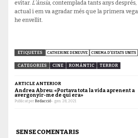
evitar.
L’ànsia,
contemplada tants anys després
actual i em va agradar més que la primera vega
he envellit.
ETIQUETES
CATHERINE DENEUVE
CINEMA D'ESTATS UNITS
CATEGORIES
CINE
ROMÀNTIC
TERROR
ARTICLE ANTERIOR
Andrea Abreu: «Portava tota la vida aprenent a
avergonyir-me de qui era»
Publicat per
Redacció
-
gen. 28, 2021
SENSE COMENTARIS