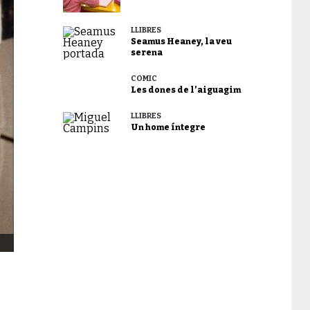
LLIBRES
Seamus Heaney, la veu
serena
CÒMIC
Les dones de l’aiguagim
LLIBRES
Un home íntegre