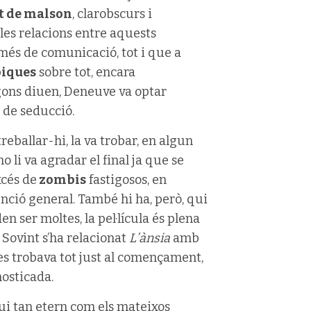
 de malson
, clarobscurs i
les relacions entre aquests
 més de comunicació, tot i que a
biques
sobre tot, encara
egons diuen, Deneuve va optar
 de seducció.
eballar-hi, la va trobar, en algun
li va agradar el final ja que se
xcés de
zombis
fastigosos, en
enció general. També hi ha, però, qui
en ser moltes, la pel·lícula és plena
. Sovint s’ha relacionat
L’ànsia
amb
es trobava tot just al començament,
nosticada.
ui tan etern com els mateixos