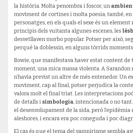
la història. Molta penombra i foscor, un
ambient
moviment de cortines i molta poesia, també, en 
personatges, en els quals el sexe és un element
principis dels vuitanta algunes escenes, les
lès
desvetllaven morbo popular. Potser per això, s
perquè la doblessin, en alguns tòrrids moments
Bowie, que manifestava haver estat content de tr
moment, una mica massa violenta. A Sarandon no 
n’havia previst un altre de més entenedor. Un e
moviment, cap al final, potser perjudica la cont
valora molt el final triat. Les interpretacions pod
de detalls i
simbologia
, intencionada o no tant
el desenvolupament de la sida, però l’epidèmia 
aleshores, i encara era poc coneguda i poc diag
El cas és que el tema del vampirisme sembla av