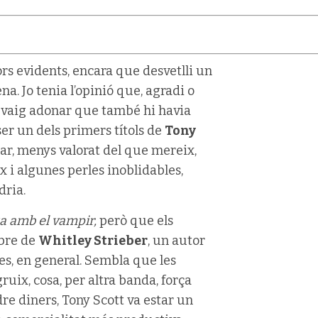
lors evidents, encara que desvetlli un
na. Jo tenia l’opinió que, agradi o
m vaig adonar que també hi havia
er un dels primers títols de
Tony
lar, menys valorat del que mereix,
x i algunes perles inoblidables,
dria.
ta amb el vampir,
però que els
ibre de
Whitley Strieber
, un autor
es, en general. Sembla que les
gruix, cosa, per altra banda, força
dre diners, Tony Scott va estar un