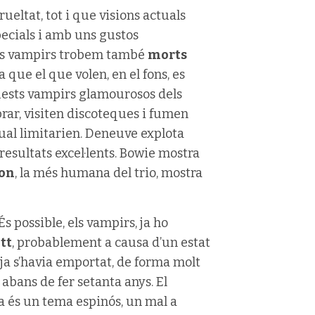
 crueltat, tot i que visions actuals
pecials i amb uns gustos
dels vampirs trobem també
morts
 que el que volen, en el fons, es
quests vampirs glamourosos dels
prar, visiten discoteques i fumen
ual limitarien. Deneuve explota
resultats excel·lents. Bowie mostra
on
, la més humana del trio, mostra
 És possible, els vampirs, ja ho
tt
, probablement a causa d’un estat
ja s’havia emportat, de forma molt
 abans de fer setanta anys. El
a és un tema espinós, un mal a