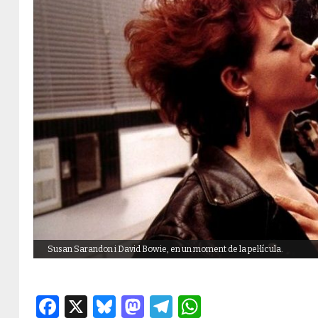
Susan Sarandon i David Bowie, en un moment de la pel·lícula.
Facebook
X
Bluesky
Mastodon
Telegram
WhatsApp