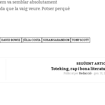
, em va semblar absolutament
da que la vaig veure. Potser perquè
DAVID BOWIE
JÚLIA COSTA
SUSAN SARANDON
TONY SCOTT
SEGÜENT ARTI
Toteking, rap i bona literat
Publicat per
Redacció
-
gen. 31, 