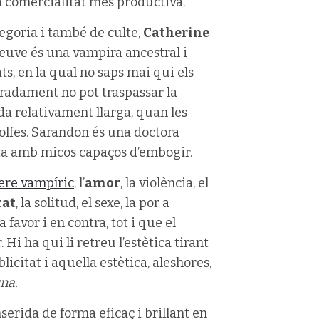
a comercialitat més productiva.
goria i també de culte,
Catherine
euve és una vampira ancestral i
s, en la qual no saps mai qui els
uradament no pot traspassar la
ida relativament llarga, quan les
 golfes. Sarandon és una doctora
nta amb micos capaços d’embogir.
ere vampíric
, l’
amor
, la violència, el
tat
, la solitud, el sexe, la por a
a favor i en contra, tot i que el
 Hi ha qui li retreu l’estètica tirant
licitat i aquella estètica, aleshores,
na.
nserida de forma eficaç i brillant en