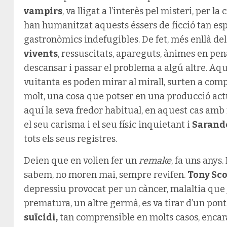
vampirs
, va lligat a l’interès pel misteri, per la
han humanitzat aquests éssers de ficció tan es
gastronòmics indefugibles. De fet, més enllà 
vivents
, ressuscitats, apareguts, ànimes en pena
descansar i passar el problema a algú altre. A
vuitanta es poden mirar al mirall, surten a com
molt, una cosa que potser en una producció act
aquí la seva fredor habitual, en aquest cas amb 
el seu carisma i el seu físic inquietant i
Sarand
tots els seus registres.
Deien que en volien fer un
remake
, fa uns anys.
sabem, no moren mai, sempre revifen.
Tony Sco
depressiu provocat per un càncer, malaltia que 
prematura, un altre germà, es va tirar d’un pont
suïcidi,
tan comprensible en molts casos, encar