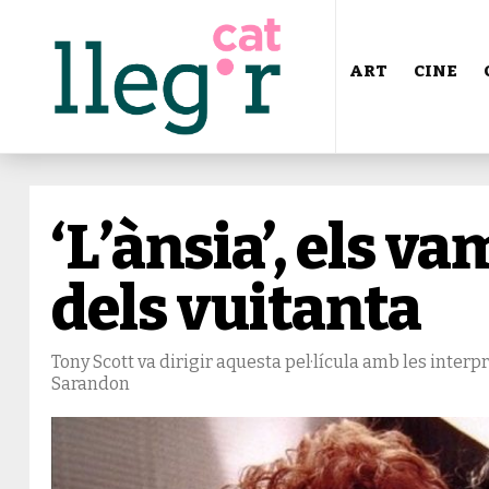
ART
CINE
‘L’ànsia’, els 
dels vuitanta
Tony Scott va dirigir aquesta pel·lícula amb les inte
Sarandon