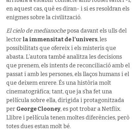
arribarà a establir contacte amb l’observatori -i,
en aquest cas, què es diran- i si es resoldran els
enigmes sobre la civilització.
El cielo de medianoche
posa davant els ulls del
lector
la immensitat de l’univers
, les
possibilitats que ofereix i els misteris que
abasta. L’autora també analitza les decisions
que prenem, els intents de reconciliació amb el
passat i amb les persones, els llaços humans i el
que deixem enrere. És una història molt
cinematogràfica; tant, que ja s’ha fet una
pel·lícula sobre ella, dirigida i protagonitzada
per
George Clooney
, es pot trobar a Netflix.
Llibre i pel·lícula tenen moltes diferències, però
totes dues estan molt bé.