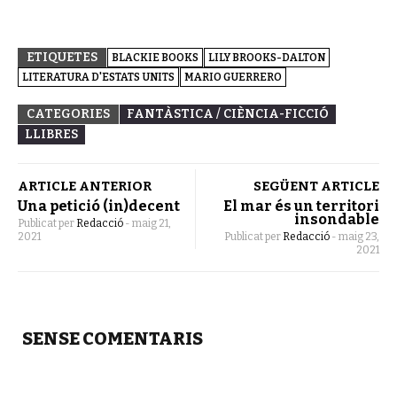
ETIQUETES
BLACKIE BOOKS
LILY BROOKS-DALTON
LITERATURA D'ESTATS UNITS
MARIO GUERRERO
CATEGORIES
FANTÀSTICA / CIÈNCIA-FICCIÓ
LLIBRES
ARTICLE ANTERIOR
SEGÜENT ARTICLE
Una petició (in)decent
El mar és un territori
insondable
Publicat per
Redacció
-
maig 21,
2021
Publicat per
Redacció
-
maig 23,
2021
SENSE COMENTARIS