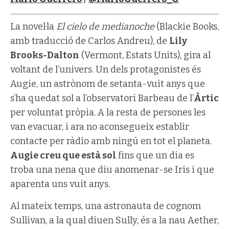
La novel·la
El cielo de medianoche
(Blackie Books,
amb traducció de Carlos Andreu), de
Lily
Brooks-Dalton
(Vermont, Estats Units), gira al
voltant de l’univers. Un dels protagonistes és
Augie, un astrònom de setanta-vuit anys que
s’ha quedat sol a l’observatori Barbeau de l’
Àrtic
per voluntat pròpia. A la resta de persones les
van evacuar, i ara no aconsegueix establir
contacte per ràdio amb ningú en tot el planeta.
Augie creu que està sol
fins que un dia es
troba una nena que diu anomenar-se Iris i que
aparenta uns vuit anys.
Al mateix temps, una astronauta de cognom
Sullivan, a la qual diuen Sully, és a la nau Aether,