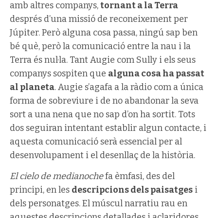
amb altres companys,
tornant a la Terra
després d’una missió de reconeixement per
Júpiter. Però alguna cosa passa, ningú sap ben
bé què, però la comunicació entre la nau i la
Terra és nul·la. Tant Augie com Sully i els seus
companys sospiten que
alguna cosa ha passat
al planeta
. Augie s’agafa a la ràdio com a única
forma de sobreviure i de no abandonar la seva
sort a una nena que no sap d’on ha sortit. Tots
dos seguiran intentant establir algun contacte, i
aquesta comunicació serà essencial per al
desenvolupament i el desenllaç de la història.
El cielo de medianoche
fa èmfasi, des del
principi, en les
descripcions dels paisatges
i
dels personatges. El múscul narratiu rau en
aquestes descripcions detallades i aclaridores