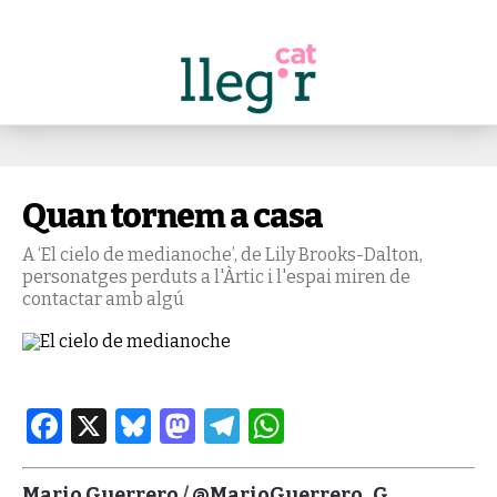
Quan tornem a casa
A ‘El cielo de medianoche’, de Lily Brooks-Dalton,
personatges perduts a l'Àrtic i l'espai miren de
contactar amb algú
Facebook
X
Bluesky
Mastodon
Telegram
WhatsApp
Mario Guerrero
/
@MarioGuerrero_G