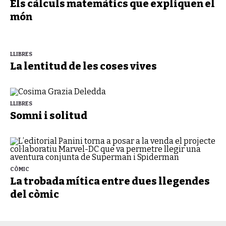
Els càlculs matemàtics que expliquen el
món
LLIBRES
La lentitud de les coses vives
LLIBRES
Somni i solitud
CÒMIC
La trobada mítica entre dues llegendes
del còmic