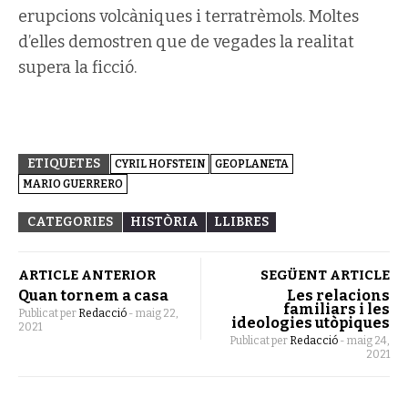
erupcions volcàniques i terratrèmols. Moltes
d’elles demostren que de vegades la realitat
supera la ficció.
ETIQUETES
CYRIL HOFSTEIN
GEOPLANETA
MARIO GUERRERO
CATEGORIES
HISTÒRIA
LLIBRES
ARTICLE ANTERIOR
SEGÜENT ARTICLE
Quan tornem a casa
Les relacions
familiars i les
Publicat per
Redacció
-
maig 22,
ideologies utòpiques
2021
Publicat per
Redacció
-
maig 24,
2021