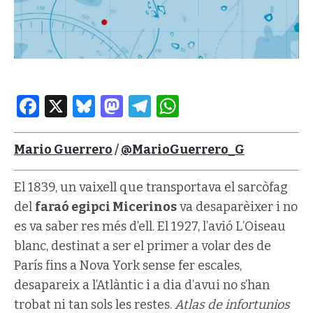
Facebook
X
Bluesky
Mastodon
Telegram
WhatsApp
Mario Guerrero
/
@MarioGuerrero_G
El 1839, un vaixell que transportava el sarcòfag
del
faraó egipci Micerinos
va desaparèixer i no
es va saber res més d’ell. El 1927, l’avió L’Oiseau
blanc, destinat a ser el primer a volar des de
París fins a Nova York sense fer escales,
desapareix a l’Atlàntic i a dia d’avui no s’han
trobat ni tan sols les restes.
Atlas de infortunios