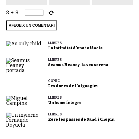
8
+
8
=
LLIBRES
La intimitat d’una infància
LLIBRES
Seamus Heaney, la veu serena
CÒMIC
Les dones de l’aiguagim
LLIBRES
Un home íntegre
LLIBRES
Rere les passes de Sand i Chopin