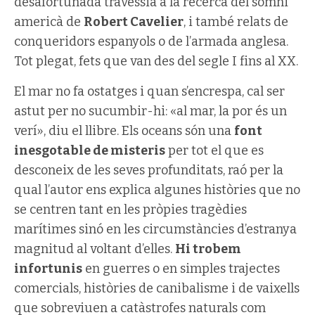
desafortunada travessia a la recerca del somni
americà de
Robert Cavelier
, i també relats de
conqueridors espanyols o de l’armada anglesa.
Tot plegat, fets que van des del segle I fins al XX.
El mar no fa ostatges i quan s’encrespa, cal ser
astut per no sucumbir-hi: «al mar, la por és un
verí», diu el llibre. Els oceans són una
font
inesgotable de misteris
per tot el que es
desconeix de les seves profunditats, raó per la
qual l’autor ens explica algunes històries que no
se centren tant en les pròpies tragèdies
marítimes sinó en les circumstàncies d’estranya
magnitud al voltant d’elles.
Hi trobem
infortunis
en guerres o en simples trajectes
comercials, històries de canibalisme i de vaixells
que sobreviuen a catàstrofes naturals com