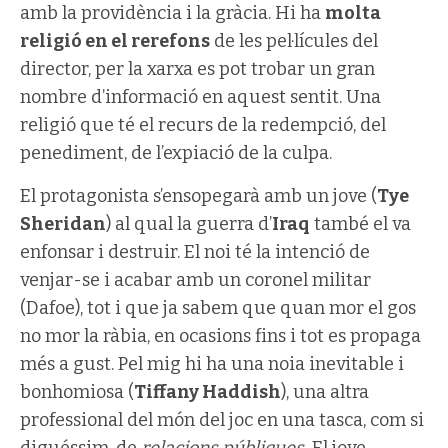
amb la providència i la gràcia. Hi ha
molta
religió en el rerefons
de les pel·lícules del
director, per la xarxa es pot trobar un gran
nombre d’informació en aquest sentit. Una
religió que té el recurs de la redempció, del
penediment, de l’expiació de la culpa.
El protagonista s’ensopegarà amb un jove (
Tye
Sheridan
) al qual la guerra d’
Iraq
també el va
enfonsar i destruir. El noi té la intenció de
venjar-se i acabar amb un coronel militar
(Dafoe), tot i que ja sabem que quan mor el gos
no mor la ràbia, en ocasions fins i tot es propaga
més a gust. Pel mig hi ha una noia inevitable i
bonhomiosa (
Tiffany Haddish
), una altra
professional del món del joc en una tasca, com si
diguéssim, de
relacions públiques.
El jove