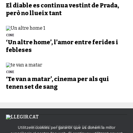
El diable es continua vestint de Prada,
però no llueix tant
CINE
‘Un altre home’, l’amor entre ferides i
febleses
CINE
‘Te van a matar’, cinema per als qui
tenen set de sang
QUI SOM?
PROTECCIÓ DE DADES
Utilitzem cookies per garantir que us donem la millor