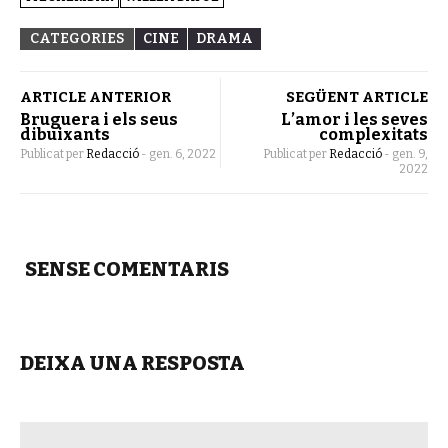
CATEGORIES
CINE
DRAMA
ARTICLE ANTERIOR
SEGÜENT ARTICLE
Bruguera i els seus
L’amor i les seves
dibuixants
complexitats
Publicat per
Redacció
-
gen. 6, 2022
Publicat per
Redacció
-
gen. 9,
2022
SENSE COMENTARIS
DEIXA UNA RESPOSTA