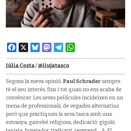
Facebook
X
Bluesky
Mastodon
Telegram
WhatsApp
Júlia Costa
/
@liujatasco
Segons la meva opinió,
Paul Schrader
sempre
té el seu interès, fins i tot quan no ens acaba de
convèncer. Les seves pel·lícules incideixen en un
mena de professionals, de vegades alternatius
però que practiquen la seva tasca amb una
estranya, gairebé religiosa, dedicació: gigoló,
taxista, boxejador, traficant, reverend… A
El