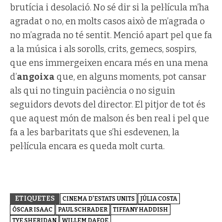
brutícia i desolació. No sé dir si la pel·lícula m’ha
agradat o no, en molts casos això de m’agrada o
no m’agrada no té sentit.
Menció apart pel que fa
a la música i als sorolls, crits, gemecs, sospirs,
que ens immergeixen encara més en una mena
d’
angoixa
que, en alguns moments, pot cansar
als qui no tinguin paciència o no siguin
seguidors devots del director. El pitjor de tot és
que aquest món de malson és ben real i pel que
fa a les barbaritats que s’hi esdevenen, la
pel·lícula encara es queda molt curta.
ETIQUETES
CINEMA D'ESTATS UNITS
JÚLIA COSTA
ÓSCAR ISAAC
PAUL SCHRADER
TIFFANY HADDISH
TYE SHERIDAN
WILLEM DAFOE