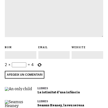
NOM
EMAIL
WEBSITE
2
×
=
4
LLIBRES
La intimitat d’una infància
LLIBRES
Seamus Heaney, la veu serena