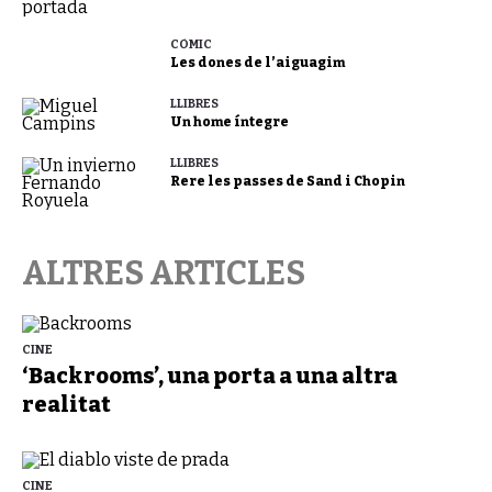
CÒMIC
Les dones de l’aiguagim
LLIBRES
Un home íntegre
LLIBRES
Rere les passes de Sand i Chopin
ALTRES ARTICLES
CINE
‘Backrooms’, una porta a una altra
realitat
CINE