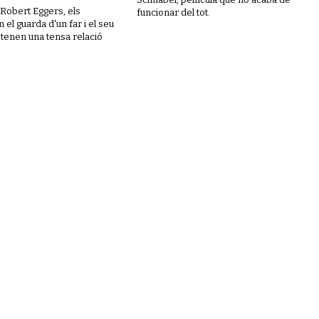
e Robert Eggers, els
funcionar del tot.
 el guarda d'un far i el seu
s tenen una tensa relació