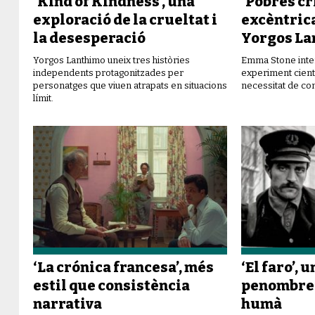
‘Kind of Kindness’, una
‘Pobres cr
exploració de la crueltat i
excèntric
la desesperació
Yorgos La
Yorgos Lanthimo uneix tres històries
Emma Stone inter
independents protagonitzades per
experiment cient
personatges que viuen atrapats en situacions
necessitat de co
límit.
‘La crónica francesa’, més
‘El faro’, 
estil que consistència
penombres
narrativa
humà