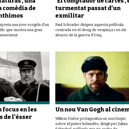
iaturas’, una
‘El comptador de cartes’, 
a comèdia de
turmentat passat d’un
nthimos
exmilitar
preta una jove sorgida d'un
Paul Schrader dirigeix aquesta pel·lícula
ífic que mostra una gran
centrada en el desig de venjança i en els
neixement.
abusos de la guerra d'Iraq.
un focus en les
Un nou Van Gogh al cine
 de l’ésser
Willem Dafoe protagonitza un nou biopic
sobre el pintor holandès, dirigit per Julian
Schnabel, pel·lícula que no acaba de