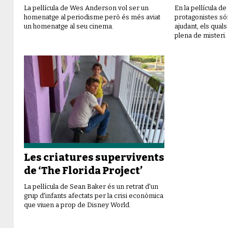
La pel·lícula de Wes Anderson vol ser un
En la pel·lícula d
homenatge al periodisme però és més aviat
protagonistes són
un homenatge al seu cinema.
ajudant, els qual
plena de misteri.
Les criatures supervivents
de ‘The Florida Project’
La pel·lícula de Sean Baker és un retrat d'un
grup d'infants afectats per la crisi econòmica
que viuen a prop de Disney World.