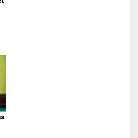
el
ma