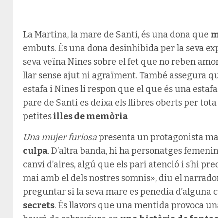
La Martina, la mare de Santi, és una dona que
m
embuts. És una dona desinhibida per la seva expe
seva veïna Nines sobre el fet que no reben amor
llar sense ajut ni agraïment. També assegura q
estafa i Nines li respon que el que és una estaf
pare de Santi es deixa els llibres oberts per tota
petites
illes de memòria
Una mujer furiosa
presenta un protagonista ma
culpa
. D’altra banda, hi ha personatges femeni
canvi d’aires, algú que els pari atenció i s’hi p
mai amb el dels nostres somnis», diu el narrador
preguntar si la seva mare es penedia d’alguna c
secrets
. És llavors que una mentida provoca una