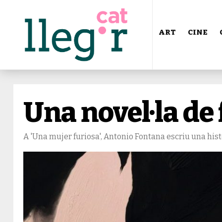
ART
CINE
Una novel·la de
A 'Una mujer furiosa', Antonio Fontana escriu una hist