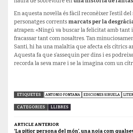
haurà de sobreviure en
una història de fant
En aquesta novel·la és fàcil reconèixer l’estil de
personatges corrents
marcats per la desgràci
atrapen: «Ningú va buscar la felicitat amb tant 
fracassar tant com nosaltres. Tan minuciosament»
Santi, hi ha una malaltia que afecta els cítrics
Aquesta fa que s’assequin per dins i es podreixe
recorda la seva mare i se la imagina com un cítri
ETIQUETES
ANTONIO FONTANA
EDICIONES SIRUELA
LITE
CATEGORIES
LLIBRES
ARTICLE ANTERIOR
‘La pitjor persona del món’, una noia com qualse