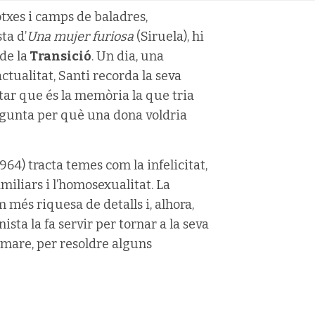
otxes i camps de baladres,
ta d’
Una mujer furiosa
(Siruela), hi
de la
Transició
. Un dia, una
ctualitat, Santi recorda la seva
itar que és la memòria la que tria
egunta per què una dona voldria
964) tracta temes com la infelicitat,
amiliars i l’homosexualitat. La
més riquesa de detalls i, alhora,
sta la fa servir per tornar a la seva
va mare, per resoldre alguns