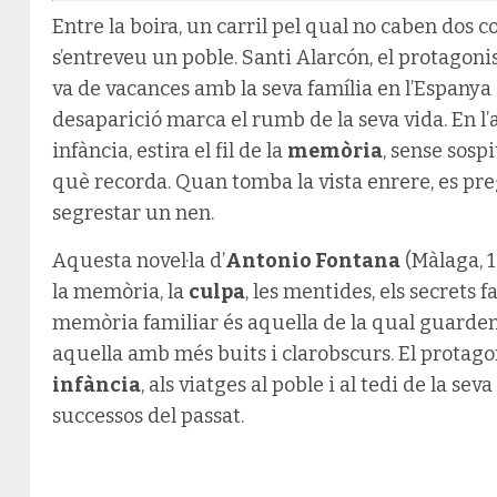
Entre la boira, un carril pel qual no caben dos c
s’entreveu un poble. Santi Alarcón, el protagonis
va de vacances amb la seva família en l’Espanya 
desaparició marca el rumb de la seva vida. En l’a
infància, estira el fil de la
memòria
, sense sosp
què recorda. Quan tomba la vista enrere, es pr
segrestar un nen.
Aquesta novel·la d’
Antonio Fontana
(Màlaga, 1
la memòria, la
culpa
, les mentides, els secrets f
memòria familiar és aquella de la qual guardem 
aquella amb més buits i clarobscurs. El protagoni
infància
, als viatges al poble i al tedi de la se
successos del passat.