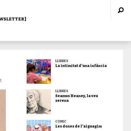
WSLETTER]
LLIBRES
La intimitat d’una infància
t
LLIBRES
Seamus Heaney, la veu
serena
CÒMIC
Les dones de l’aiguagim