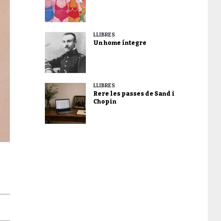
LLIBRES
Un home íntegre
LLIBRES
Rere les passes de Sand i
Chopin