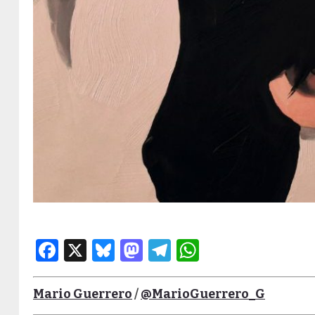
Facebook
X
Bluesky
Mastodon
Telegram
WhatsApp
Mario Guerrero
/
@MarioGuerrero_G