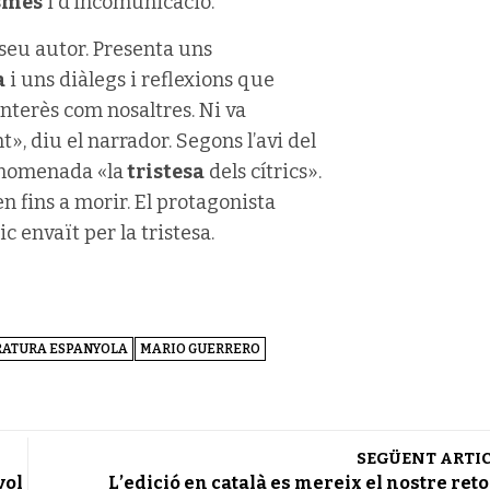
asmes
i d’incomunicació.
l seu autor. Presenta uns
a
i uns diàlegs i reflexions que
interès com nosaltres. Ni va
, diu el narrador. Segons l’avi del
 anomenada «la
tristesa
dels cítrics».
n fins a morir. El protagonista
c envaït per la tristesa.
RATURA ESPANYOLA
MARIO GUERRERO
SEGÜENT ARTI
vol
L’edició en català es mereix el nostre ret