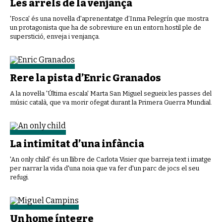
Les arrels de la venjança
'Fosca' és una novel·la d'aprenentatge d’Inma Pelegrín que mostra
un protagonista que ha de sobreviure en un entorn hostil ple de
superstició, enveja i venjança.
Rere la pista d’Enric Granados
A la novel·la 'Última escala' Marta San Miguel segueix les passes del
músic català, que va morir ofegat durant la Primera Guerra Mundial.
La intimitat d’una infància
'An only child' és un llibre de Carlota Visier que barreja text i imatge
per narrar la vida d'una noia que va fer d'un parc de jocs el seu
refugi.
Un home íntegre