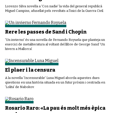
Lorenzo Silva novel·la a 'Con nadie' la vida del general republicà
Miguel Campins, afusellat pels revoltats a l'inici de la Guerra Civil.
Rere les passes de Sand i Chopin
'Un invierno' és una novel·la de Fernando Royuela que planteja un
exercici de metaliteratura al voltant del llibre de George Sand 'Un
hivern a Mallorca'.
El plaer i la censura
A la novel·la 'Incensurable' Luna Miguel aborda aquestes dues
qüestions en una història situada en un futur pròxim i centrada en
'Lolita' de Nabokov.
Rosario Raro: «La pau és molt més èpica