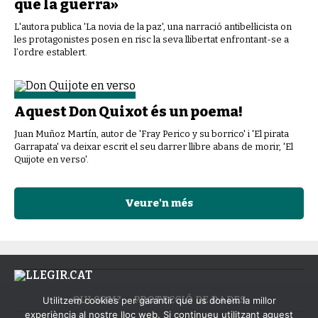
que la guerra»
L'autora publica 'La novia de la paz', una narració antibel·licista on
les protagonistes posen en risc la seva llibertat enfrontant-se a
l’ordre establert.
Aquest Don Quixot és un poema!
Juan Muñoz Martín, autor de 'Fray Perico y su borrico' i 'El pirata
Garrapata' va deixar escrit el seu darrer llibre abans de morir, 'El
Quijote en verso'.
Veure'n més
QUI SOM?
PROTECCIÓ DE DADES
Utilitzem cookies per garantir que us donem la millor
experiència al nostre lloc web. Si continueu utilitzant aquest