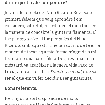
d’interpretar, de compondre?
Jo vinc de l’escola del Niño Ricardo. Seva va ser la
primera
falseta
que vaig aprendre i em
considero, sobretot, ricardià, en el meu toc i en
la manera de concebre la guitarra flamenca. El
toc per
seguiriya
, el toc per
soleá
del Niño
Ricardo, amb aquest ritme tan sobri que té en la
manera de tocar, aquesta forma m’agrada a mi,
tocar amb una base sòlida. Després, una mica
més tard, va aparèixer a la meva vida Paco de
Lucía, amb aquell disc,
Fuente y caudal
, que va
ser el que em va fer decidir a ser guitarrista.
Bons referents.
He tingut la sort d’aprendre de molts
guitarristes, de Manolo Sanlúcar, qui em va