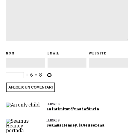
NOM
EMAIL
WEBSITE
+
6
=
8
LLIBRES
La intimitat d’una infància
LLIBRES
Seamus Heaney, la veu serena