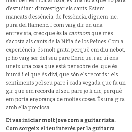
molt bé i és molt artista, és una noia que no para
d’estudiar i d’investigar els cants. Estem
mancats d’essència, de l’essència, diguem-ne,
pura del flamenc. I com vaig dir en una
entrevista, crec que és la
cantaora
que més
s’acosta als cants de la Niña de los Peines. Com a
experiència, és molt grata perquè em diu nebot,
jo ho vaig ser del seu pare Enrique, i aquí ens
uneix una cosa que està per sobre del que és
humà i el que és diví, que són els records i els
sentiments pel seu pare i cada vegada que fa un
gir que em recorda el seu pare jo li dic, perquè
em porta enyorança de moltes coses. És una gira
amb ella preciosa.
Et vas iniciar molt jove com a guitarrista.
Com sorgeix el teu interès per la guitarra