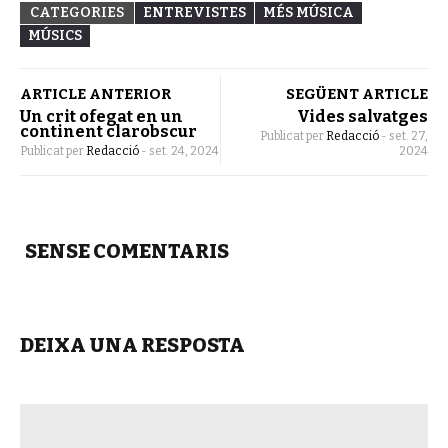
CATEGORIES
ENTREVISTES
MÉS MÚSICA
MÚSICS
ARTICLE ANTERIOR
SEGÜENT ARTICLE
Un crit ofegat en un
Vides salvatges
continent clarobscur
Publicat per
Redacció
-
set. 27,
Publicat per
Redacció
-
set. 24, 2024
2024
SENSE COMENTARIS
DEIXA UNA RESPOSTA