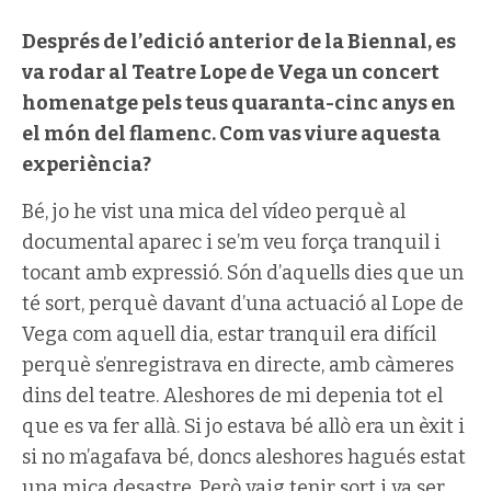
Després de l’edició anterior de la Biennal, es
va rodar al Teatre Lope de Vega un concert
homenatge pels teus quaranta-cinc anys en
el món del flamenc. Com vas viure aquesta
experiència?
Bé, jo he vist una mica del vídeo perquè al
documental aparec i se’m veu força tranquil i
tocant amb expressió. Són d’aquells dies que un
té sort, perquè davant d’una actuació al Lope de
Vega com aquell dia, estar tranquil era difícil
perquè s’enregistrava en directe, amb càmeres
dins del teatre. Aleshores de mi depenia tot el
que es va fer allà. Si jo estava bé allò era un èxit i
si no m’agafava bé, doncs aleshores hagués estat
una mica desastre. Però vaig tenir sort i va ser