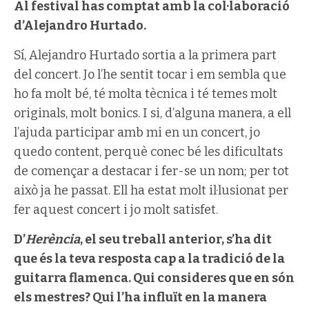
Al festival has comptat amb la col·laboració
d’Alejandro Hurtado.
Sí, Alejandro Hurtado sortia a la primera part
del concert. Jo l’he sentit tocar i em sembla que
ho fa molt bé, té molta tècnica i té temes molt
originals, molt bonics. I si, d’alguna manera, a ell
l’ajuda participar amb mi en un concert, jo
quedo content, perquè conec bé les dificultats
de començar a destacar i fer-se un nom; per tot
això ja he passat. Ell ha estat molt il·lusionat per
fer aquest concert i jo molt satisfet.
D’
Herència
, el seu treball anterior, s’ha dit
que és la teva resposta cap a la tradició de la
guitarra flamenca. Qui consideres que en són
els mestres? Qui l’ha influït en la manera