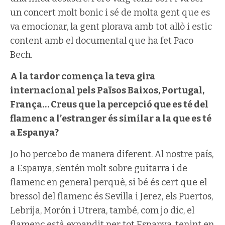
un concert molt bonic i sé de molta gent que es
va emocionar, la gent plorava amb tot allò i estic
content amb el documental que ha fet Paco
Bech.
A la tardor comença la teva gira
internacional pels Països Baixos, Portugal,
França… Creus que la percepció que es té del
flamenc a l’estranger és similar a la que es té
a Espanya?
Jo ho percebo de manera diferent. Al nostre país,
a Espanya, s’entén molt sobre guitarra i de
flamenc en general perquè, si bé és cert que el
bressol del flamenc és Sevilla i Jerez, els Puertos,
Lebrija, Morón i Utrera, també, com jo dic, el
flamenc està expandit per tot Espanya, tenint en