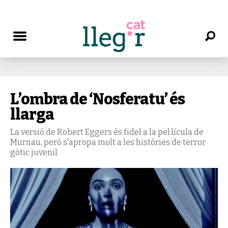
L’ombra de ‘Nosferatu’ és
llarga
La versió de Robert Eggers és fidel a la pel·lícula de
Murnau, però s'apropa molt a les històries de terror
gòtic juvenil