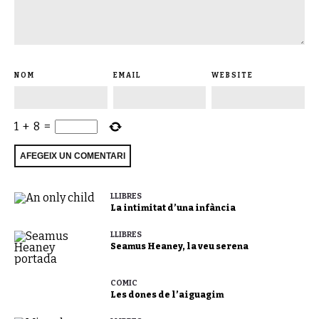
NOM
EMAIL
WEBSITE
1
+
8
=
LLIBRES
La intimitat d’una infància
LLIBRES
Seamus Heaney, la veu serena
CÒMIC
Les dones de l’aiguagim