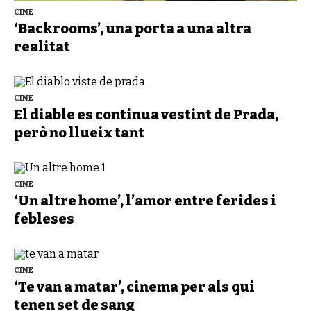
CINE
‘Backrooms’, una porta a una altra
realitat
CINE
El diable es continua vestint de Prada,
però no llueix tant
CINE
‘Un altre home’, l’amor entre ferides i
febleses
CINE
‘Te van a matar’, cinema per als qui
tenen set de sang