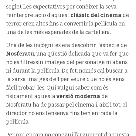
segle). Les expectatives per conèixer la seva
reinterpretació d’aquest
clàssic del cinema
de
terror eren altes fins a convertir la pel·lícula en
una de les més esperades de la cartellera.
Una de les incògnites era descobrir l’aspecte de
Nosferatu
, una qüestió delicada que va fer que
no es filtressin imatges del personatge ni abans
ni durant la pel·lícula. De fet, només cal buscar a
la xarxa imatges d’ell per veure que no és gens
fàcil trobar-les. Qui vulgui saber com és
físicament aquesta
versió moderna
de
Nosferatu ha de passar pel cinema i, així i tot, el
director no ens l’ensenya fins ben entrada la
pel·lícula.
Per qui encara no conegui l’argument d’aquesta