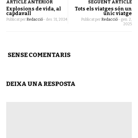
ARTICLE ANTERIOR
SEGÜENT ARTICLE
Explosions de vida, al
Tots els viatges són un
capdavall
únic viatge
Publicat per
Redacció
-
des. 31, 2024
Publicat per
Redacció
-
gen. 2,
2025
SENSE COMENTARIS
DEIXA UNA RESPOSTA