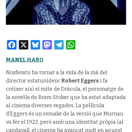
Facebook
X
Bluesky
Mastodon
Telegram
WhatsApp
MANEL HARO
Nosferatu ha tornat a la vida de la mà del
director estatunidenc
Robert Eggers
i fa
créixer així el mite de Dràcula, el personatge de
la novel·la de Bram Stoker que ha estat adaptada
al cinema diverses vegades. La pel·lícula
d’Eggers és un remake de la versió que Murnau
va fer el 1922, però amb una identitat pròpia (al
capdavall, el cinema ha avançat molt en aquest