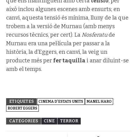
que ens mantinguem amb certa
tensió
, per
això inclou algunes escenes amb ensurts; en
canvi, aquesta tensió és mínima, lluny de la que
trobem a la versió de Murnau (amb menys
recursos tècnics, per cert). La
Nosferatu
de
Murnau era una pel·lícula per passar a la
història, la d’Eggers, en canvi, la veig un
producte més per
fer taquilla
i anar diluint-se
amb el temps.
ETIQUETES
CINEMA D'ESTATS UNITS
MANEL HARO
ROBERT EGGERS
CATEGORIES
CINE
TERROR