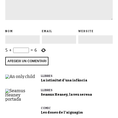
NOM
EMAIL
WEBSITE
5
+
=
6
LLIBRES
La intimitat d’una infància
LLIBRES
Seamus Heaney, la veu serena
CÒMIC
Les dones de l’aiguagim