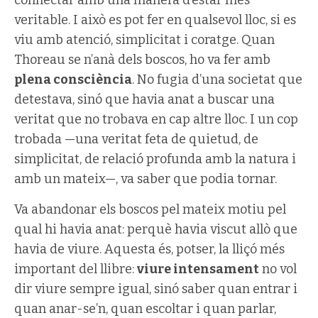
veritable. I això es pot fer en qualsevol lloc, si es
viu amb atenció, simplicitat i coratge. Quan
Thoreau se n’anà dels boscos, ho va fer amb
plena consciència
. No fugia d’una societat que
detestava, sinó que havia anat a buscar una
veritat que no trobava en cap altre lloc. I un cop
trobada —una veritat feta de quietud, de
simplicitat, de relació profunda amb la natura i
amb un mateix—, va saber que podia tornar.
Va abandonar els boscos pel mateix motiu pel
qual hi havia anat: perquè havia viscut allò que
havia de viure. Aquesta és, potser, la lliçó més
important del llibre:
viure intensament
no vol
dir viure sempre igual, sinó saber quan entrar i
quan anar-se’n, quan escoltar i quan parlar,