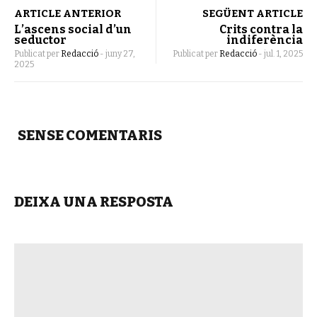
ARTICLE ANTERIOR
SEGÜENT ARTICLE
L’ascens social d’un
Crits contra la
seductor
indiferència
Publicat per
Redacció
-
juny 27,
Publicat per
Redacció
-
jul. 1, 2025
2025
SENSE COMENTARIS
DEIXA UNA RESPOSTA