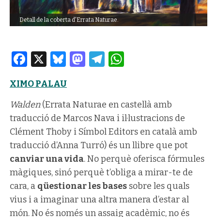
Detall de la coberta d'Errata Naturae.
Facebook
X
Bluesky
Mastodon
Telegram
WhatsApp
XIMO PALAU
Walden
(Errata Naturae en castellà amb
traducció de Marcos Nava i il·lustracions de
Clément Thoby i Símbol Editors en català amb
traducció d’Anna Turró) és un llibre que pot
canviar una vida
. No perquè oferisca fórmules
màgiques, sinó perquè t’obliga a mirar-te de
cara, a
qüestionar les bases
sobre les quals
vius i a imaginar una altra manera d’estar al
món. No és només un assaig acadèmic, no és