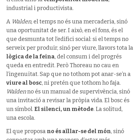
industrial i productivista.
A
Walden
, el temps no és una mercaderia, sinó
una oportunitat de ser. I això, en el fons, és el
que desmunta tot l’edifici social: si el temps no
serveix per produir, sinó per viure, llavors tota la
lògica de la feina
, del consum i del progrés
queda en entredit. Però Thoreau no cau en
l’ingenuïtat. Sap que no tothom pot anar-se’n a
viure al bosc
, ni pretén que tothom ho faja.
Walden
no és un manual de supervivència, sinó
una invitació a revisar la pròpia vida. El bosc és
un símbol.
El silenci, un mètode
. La solitud,
una escola.
El que proposa
no és aïllar-se del món
, sinó
connectar amb una manera d’estar més