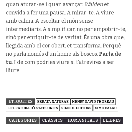
quan aturar-se i quan avançar.
Walden
et
convida a fer una pausa. A mirar-te. A viure
amb calma. A escoltar el món sense
intermediaris. A simplificar, no per empobrir-te,
sinó per enriquir-te de veritat. És una obra que,
llegida amb el cor obert, et transforma. Perquè
no parla només d’un home als boscos.
Parla de
tu
. I de com podries viure si t’atrevires a ser
lliure.
ETIQUETES
ERRATA NATURAE
HENRY DAVID THOREAU
LITERATURA D'ESTATS UNITS
SÍMBOL EDITORS
XIMO PALAU
CATEGORIES
CLÀSSICS
HUMANITATS
LLIBRES