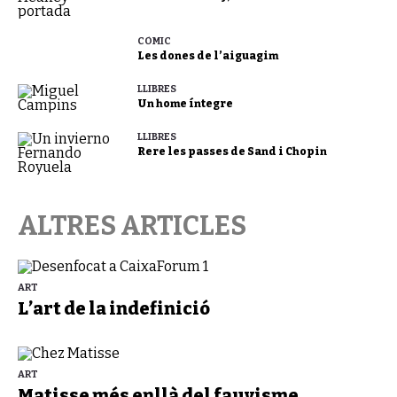
CÒMIC
Les dones de l’aiguagim
LLIBRES
Un home íntegre
LLIBRES
Rere les passes de Sand i Chopin
ALTRES ARTICLES
ART
L’art de la indefinició
ART
Matisse més enllà del fauvisme