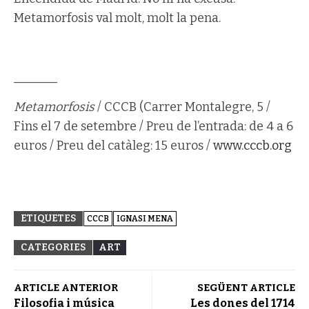
Metamorfosis val molt, molt la pena.
_______
Metamorfosis
/ CCCB (Carrer Montalegre, 5 /
Fins el 7 de setembre / Preu de l’entrada: de 4 a 6
euros / Preu del catàleg: 15 euros /
www.cccb.org
ETIQUETES
CCCB
IGNASI MENA
CATEGORIES
ART
ARTICLE ANTERIOR
SEGÜENT ARTICLE
Filosofia i música
Les dones del 1714