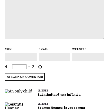
NOM
EMAIL
WEBSITE
4
−
=
2
LLIBRES
La intimitat d’una infància
LLIBRES
Seamus Heaney, la veu serena