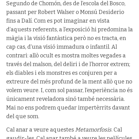
Segundo de Chomón, des de l’escola del Bosco,
passant per Robert Walser o Monsú Desiderio
fins a Dalí. Com es pot imaginar en vista
d’aquests referents, a l’exposició hi predomina la
màgia i la visió fantàstica però no es tracta, en
cap cas, d’una visió immadura o infantil. Al
contrari: allò ocult es mostra moltes vegades a
través del malson, del deliri i de l’horror extrem;
els diables i els monstres es conjuren per a
extreure del més profund de la ment allò que no
volem veure. I, com sol passar, l’experiència no és
únicament reveladora sinó també necessària.
Mai no ens podrem quedar impertèrrits davant
del que som.
Cal anar a veure aquestes
Metamorfosis
. Cal
gaudir-les. Cal anar també a veure les pel·lícules