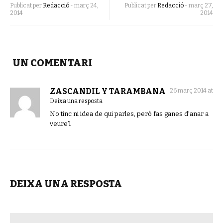
Publicat per
Redacció
-
març 24,
Publicat per
Redacció
-
març 27,
2014
2014
UN COMENTARI
ZASCANDIL Y TARAMBANA
26 març 2014 at
Deixa una resposta
No tinc ni idea de qui parles, però fas ganes d’anar a
veure’l
DEIXA UNA RESPOSTA