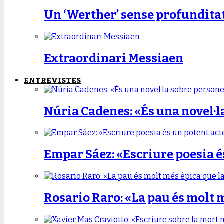
Un ‘Werther’ sense profundita
Extraordinari Messiaen
ENTREVISTES
Núria Cadenes: «És una novel·l
Empar Sáez: «Escriure poesia é
Rosario Raro: «La pau és molt 