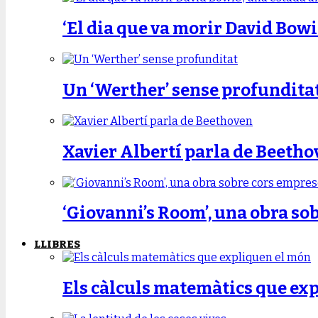
‘El dia que va morir David Bowi
Un ‘Werther’ sense profundita
Xavier Albertí parla de Beetho
‘Giovanni’s Room’, una obra so
LLIBRES
Els càlculs matemàtics que ex