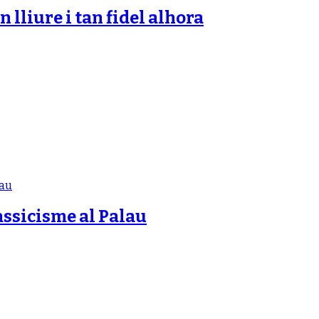
n lliure i tan fidel alhora
assicisme al Palau