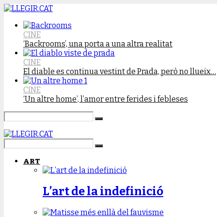
CINE
‘Backrooms’, una porta a una altra realitat
CINE
El diable es continua vestint de Prada, però no llueix…
CINE
‘Un altre home’, l’amor entre ferides i febleses
ART
L’art de la indefinició