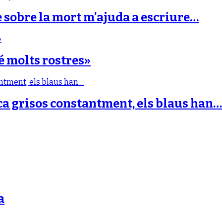
e sobre la mort m’ajuda a escriure…
é molts rostres»
ca grisos constantment, els blaus han…
a