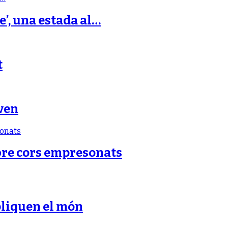
e’, una estada al…
t
ven
bre cors empresonats
pliquen el món