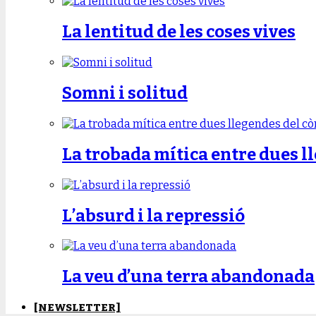
La lentitud de les coses vives
Somni i solitud
La trobada mítica entre dues l
L’absurd i la repressió
La veu d’una terra abandonada
[NEWSLETTER]