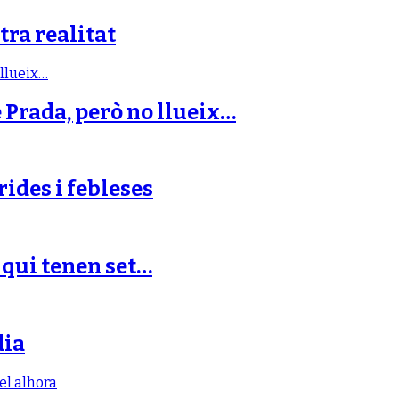
tra realitat
e Prada, però no llueix…
rides i febleses
s qui tenen set…
dia