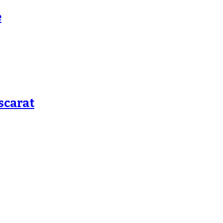
e
scarat