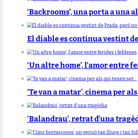
‘Backrooms’, una porta a una al
El diable es continua vestint d
‘Un altre home’, l’amor entre fe
‘Te van a matar’, cinema per al
‘Balandrau’, retrat d’una tragè