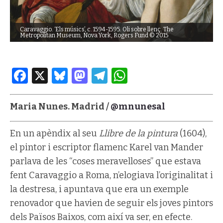
Caravaggio. ‘Els músics’, c. 1594-1595. Oli sobre llenç. The
Metropolitan Museum, Nova York, Rogers Fund © 2015
Facebook
X
Bluesky
Mastodon
Telegram
WhatsApp
Maria Nunes. Madrid /
@mnunesal
En un apèndix al seu
Llibre de la pintura
(1604),
el pintor i escriptor flamenc Karel van Mander
parlava de les “coses meravelloses” que estava
fent Caravaggio a Roma, n’elogiava l’originalitat i
la destresa, i apuntava que era un exemple
renovador que havien de seguir els joves pintors
dels Països Baixos, com així va ser, en efecte.