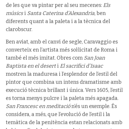
de les que va pintar per al seu mecenes:
Els
músics
i
Santa Caterina d’Alexandria
, ben
diferents quant a la paleta i a la tècnica del
clarobscur.
Ben aviat, amb el canvi de segle, Caravaggio es
converteix en l’artista més sol·licitat de Roma i
també el més imitat. Obres com
San Joan
Baptista en el desert
i
El sacrifici d’Isaac
mostren la maduresa i l’esplendor de l’estil del
pintor que combina un intens dramatisme amb
execució tècnica brillant i única. Vers 1605, l’estil
es torna menys pulcre i la paleta més apagada.
San Francesc en meditació
n’és un exemple. És
considera, a més, que l’evolució de l’estil i la
temàtica de la penitència estan relacionats amb