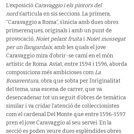
L’exposició
Caravaggio i els pintors del
nord
s’articula en sis seccions. La primera,
“Caravaggio a Roma”, s’inicia amb dues obres
primerenques, originals i amb un punt de
provocació,
Noiet pelant fruita
i
Noiet mossegat
per un llangardaix
, amb les quals el jove
Caravaggio mira d’obrir-se camí en el món
artístic de Roma. Aviat, entre 1594 i 1596, aborda
composicions més ambicioses com
La
Bonaventura,
obra que sobta per l’originalitat
del tema, una escena de carrer, que va
desencadenar tot un seguit d’obres de temàtica
similar i va cridar l’atenció de col·leccionistes
com el cardenal Del Monte que entre 1596-1597
pren el jove Caravaggio al seu servei. En la
secció es poden veure dues esplèndides obres