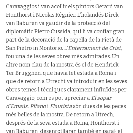
Caravaggios i van acollir els pintors Gerard van
Honthorst i Nicolas Régnier. L’holandés Dirck
van Baburen va gaudir de la protecció del
diplomàtic Pietro Cussida, qui li va confiar gran
part de la decoració de la capella de la Pietà de
San Pietro in Montorio. L’
Enterrament de Crist
,
fou una de les seves obres més admirades. Un
altre nom clau de la mostra és el de Hendrick
Ter Brugghen, que havia fet estada a Roma i
que de retorn a Utrecht va introduir en les seves
obres temes i tècniques clarament influïdes per
Caravaggio, com es pot apreciar a
El sopar
d’Emaús. Pífano
i
Flautista
són dues de les peces
més belles de la mostra. De retorn a Utrech,
després de la seva estada a Roma, Honthorst i
van Baburen desenrotllaran també en paral·lel