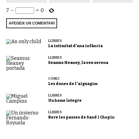
7
−
=
0
LLIBRES
La intimitat d’una infància
LLIBRES
Seamus Heaney, la veu serena
CÒMIC
Les dones de l’aiguagim
LLIBRES
Un home íntegre
LLIBRES
Rere les passes de Sand i Chopin