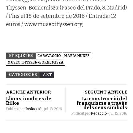
Thyssen-Bornemisza (Paseo del Prado, 8. Madrid)
/ Fins el 18 de setembre de 2016 / Entrada: 12
euros /
www.museothyssen.org
ETIQUETES
CARAVAGGIO
MARIA NUNES
MUSEO THYSSEN-BORNEMISZA
CATEGORIES
ART
ARTICLE ANTERIOR
SEGÜENT ARTICLE
Llums i ombres de
La construcció del
Rilke
franquisme a través
dels seus símbols
Publicat per
Redacció
-
jul. 13, 2016
Publicat per
Redacció
-
jul. 15, 2016