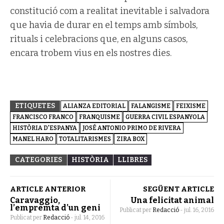
constitució com a realitat inevitable i salvadora
que havia de durar en el temps amb símbols,
rituals i celebracions que, en alguns casos,
encara trobem vius en els nostres dies.
ETIQUETES
ALIANZA EDITORIAL
FALANGISME
FEIXISME
FRANCISCO FRANCO
FRANQUISME
GUERRA CIVIL ESPANYOLA
HISTÒRIA D'ESPANYA
JOSÉ ANTONIO PRIMO DE RIVERA
MANEL HARO
TOTALITARISMES
ZIRA BOX
CATEGORIES
HISTÒRIA
LLIBRES
ARTICLE ANTERIOR
SEGÜENT ARTICLE
Caravaggio,
Una felicitat animal
l’empremta d’un geni
Publicat per
Redacció
-
jul. 16, 2016
Publicat per
Redacció
-
jul. 14, 2016