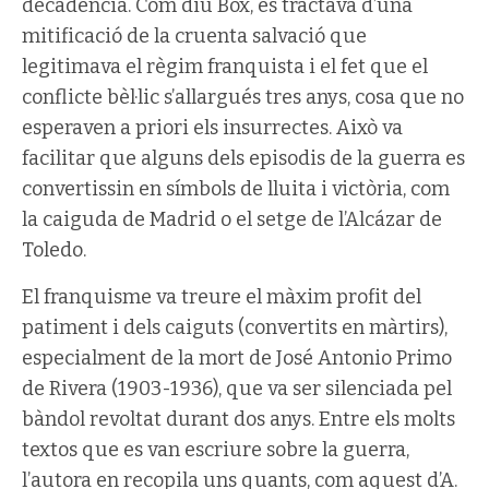
decadència. Com diu Box, es tractava d’una
mitificació de la cruenta salvació que
legitimava el règim franquista i el fet que el
conflicte bèl·lic s’allargués tres anys, cosa que no
esperaven a priori els insurrectes. Això va
facilitar que alguns dels episodis de la guerra es
convertissin en símbols de lluita i victòria, com
la caiguda de Madrid o el setge de l’Alcázar de
Toledo.
El franquisme va treure el màxim profit del
patiment i dels caiguts (convertits en màrtirs),
especialment de la mort de José Antonio Primo
de Rivera (1903-1936), que va ser silenciada pel
bàndol revoltat durant dos anys. Entre els molts
textos que es van escriure sobre la guerra,
l’autora en recopila uns quants, com aquest d’A.