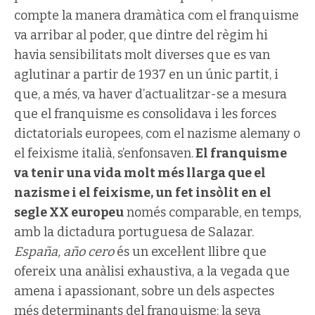
compte la manera dramàtica com el franquisme
va arribar al poder, que dintre del règim hi
havia sensibilitats molt diverses que es van
aglutinar a partir de 1937 en un únic partit, i
que, a més, va haver d’actualitzar-se a mesura
que el franquisme es consolidava i les forces
dictatorials europees, com el nazisme alemany o
el feixisme italià, s’enfonsaven.
El franquisme
va tenir una vida molt més llarga que el
nazisme i el feixisme, un fet insòlit en el
segle XX europeu
només comparable, en temps,
amb la dictadura portuguesa de Salazar.
España, año cero
és un excel·lent llibre que
ofereix una anàlisi exhaustiva, a la vegada que
amena i apassionant, sobre un dels aspectes
més determinants del franquisme: la seva