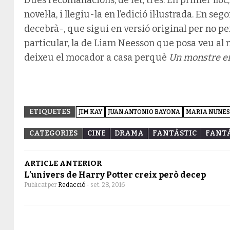
novel·la, i llegiu-la en l’edició il·lustrada. En seg
decebrà-, que sigui en versió original per no per
particular, la de Liam Neesson que posa veu al mo
deixeu el mocador a casa perquè
Un monstre e
ETIQUETES
JIM KAY
JUAN ANTONIO BAYONA
MARIA NUNES
CATEGORIES
CINE
DRAMA
FANTÀSTIC
FANTÀ
ARTICLE ANTERIOR
L’univers de Harry Potter creix però decep
Publicat per
Redacció
-
set. 28, 2016