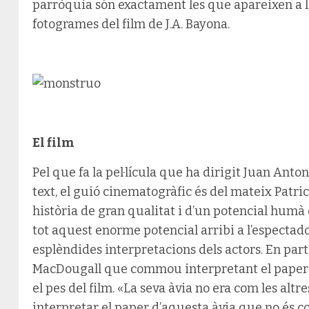
parròquia són exactament les que apareixen a les
fotogrames del film de J.A. Bayona.
El film
Pel que fa la pel·lícula que ha dirigit Juan Anton
text, el guió cinematogràfic és del mateix Patr
història de gran qualitat i d’un potencial humà 
tot aquest enorme potencial arribi a l’espectador
esplèndides interpretacions dels actors. En part
MacDougall que commou interpretant el paper d
el pes del film. «La seva àvia no era com les altre
interpretar el paper d’aquesta àvia que no és co