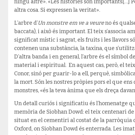
ningú altre». «Les històries són importants[…]
altra cosa. Si expressen la veritat».
L’arbre d’
Un monstre em ve a veure
no és qualse
baccata), i això és important. El teix s’associa 
significat místic i sagrat, els fruits i les llavor
contenen una substància, la taxina, que s’utili
D’altra banda i en general, l’arbre és el símbol d
material i espiritual. En aquest cas, però, el tei
Conor, sinó per guarir-lo a ell, perquè, simbòlica
la mort. Són les nostres pròpies pors el que ens
monstres, «és la teva ànima que els dreça davan
Un detall curiós i significatiu és l’homenatge qu
memòria de Siobhan Dowd: el teix centenari de la
situat en el cementiri al costat de la parròquia 
Oxford, on Siobhan Dowd és enterrada. Les imatges