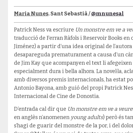
Maria Nunes
. Sant Sebastià /
@mnunesal
Patrick Ness va escriure
Un monstre em ve a v
traducció de Ferran Ràfols i Reservoir Books en 
Jiménez) a partir d’una idea original de l’autora
desapareguda prematurament a causa d’un cànce
de Jim Kay que acompanyen el text li afegeixen
especialment dura i bella alhora. La novel·la, ac
amb diversos premis internacionals, ha estat por
Antonio Bayona, amb guió del propi Patrick Ness,
Internacional de Cine de Donostia.
D’entrada cal dir que
Un monstre em ve a veure
en anglès n’anomenen
young adults
) però és ta
s’hagi de guarir del monstre de la por, i del dolo