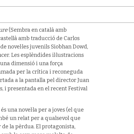
eure
(Sembra en català amb
castellà amb traducció de Carlos
 de novel·les juvenils Siobhan Dowd,
r. Les esplèndides il·lustracions
 una dimensió i una força
lamada per la crítica i reconeguda
tada a la pantalla pel director Juan
 i presentada en el recent Festival
és una novel·la per a joves (el que
mbé un relat per a qualsevol que
r de la pèrdua. El protagonista,