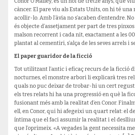
Conor O’Malley, és un noi de tretze anys, que v
càncer. El pare viu als Estats Units, on hi té una
acollir-lo. Amb l’àvia no s’acaben d’entendre. No
és objecte d’assetjament per part de tres pinxos 
malson recorrent i cada nit, exactament a les 0
plantat al cementiri, s’alça de les seves arrels i s
El paper guaridor de la ficció
Tot utilitzant l’antic i eficaç recurs de la ficció d
nocturnes, el monstre arbori li explicarà tres re
quals no puc deixar de trobar-hi un cert regus
els tres relats hi ha una progressió en què la fi
fusionant més amb la realitat d’en Conor. Finalm
ell, en Conor, qui hi afegeixi un quart relat: el de
íntima que el faci assumir la realitat i el deslliur
que l’oprimeix. «A vegades la gent necessita me