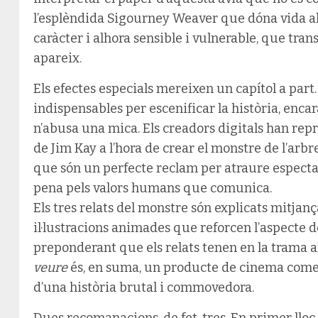
l’esplèndida Sigourney Weaver que dóna vida 
caràcter i alhora sensible i vulnerable, que tra
apareix.
Els efectes especials mereixen un capítol a part
indispensables per escenificar la història, enca
n’abusa una mica. Els creadors digitals han repro
de Jim Kay a l’hora de crear el monstre de l’arbr
que són un perfecte reclam per atraure espectad
pena pels valors humans que comunica.
Els tres relats del monstre són explicats mitjanç
il·lustracions animades que reforcen l’aspecte de
preponderant que els relats tenen en la trama
veure
és, en suma, un producte de cinema comer
d’una història brutal i commovedora.
Dues recomanacions, de fet, tres. En primer lloc, 