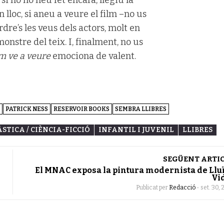
on lloc, si aneu a veure el film –no us
dre’s les veus dels actors, molt en
nstre del teix. I, finalment, no us
m ve a veure
emociona de valent.
PATRICK NESS
RESERVOIR BOOKS
SEMBRA LLIBRES
STICA / CIÈNCIA-FICCIÓ
INFANTIL I JUVENIL
LLIBRES
SEGÜENT ARTI
El MNAC exposa la pintura modernista de Llu
Vi
Publicat per
Redacció
-
set. 30, 