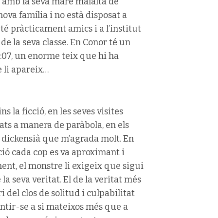
iu amb la seva mare malalta de
 nova família i no està disposat a
 té pràcticament amics i a l’institut
de la seva classe. En Conor té un
0:07, un enorme teix que hi ha
e li apareix…
ins la ficció, en les seves visites
lats a manera de paràbola, en els
t dickensià que m’agrada molt. En
cció cada cop es va aproximant i
ent, el monstre li exigeix que sigui
 la seva veritat. El de la veritat més
i del clos de solitud i culpabilitat
ntir-se a si mateixos més que a