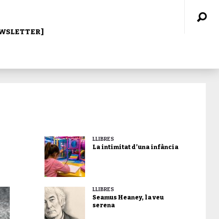
WSLETTER]
LLIBRES
La intimitat d’una infància
LLIBRES
Seamus Heaney, la veu
serena