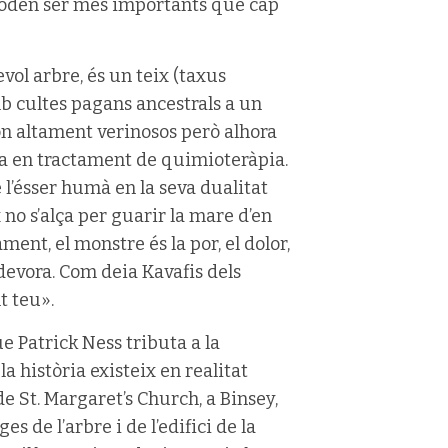
 Poden ser més importants que cap
vol arbre, és un teix (taxus
amb cultes pagans ancestrals a un
s són altament verinosos però alhora
tza en tractament de quimioteràpia.
e l’ésser humà en la seva dualitat
x no s’alça per guarir la mare d’en
ment, el monstre és la por, el dolor,
 devora. Com deia Kavafis dels
t teu».
e Patrick Ness tributa a la
 història existeix en realitat
de St. Margaret’s Church, a Binsey,
 de l’arbre i de l’edifici de la