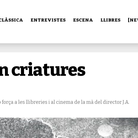
CLÀSSICA
ENTREVISTES
ESCENA
LLIBRES
[NE
ón criatures
orça a les llibreries i al cinema de la mà del director J.A.