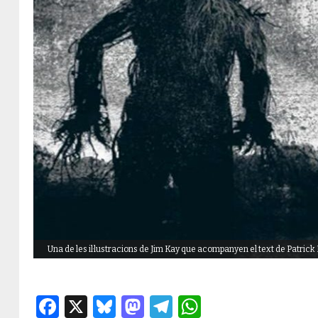
Una de les il·lustracions de Jim Kay que acompanyen el text de Patrick
Facebook
X
Bluesky
Mastodon
Telegram
WhatsApp