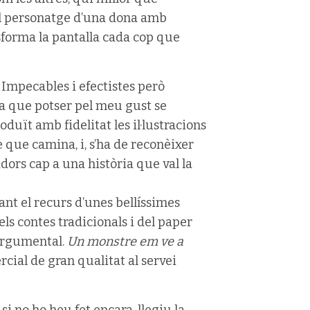
al personatge d’una dona amb
nsforma la pantalla cada cop que
. Impecables i efectistes però
ra que potser pel meu gust se
duït amb fidelitat les il·lustracions
e que camina, i, s’ha de reconèixer
ors cap a una història que val la
ant el recurs d’unes bellíssimes
ls contes tradicionals i del paper
 argumental.
Un monstre em ve a
cial de gran qualitat al servei
si no ho heu fet encara, llegiu la