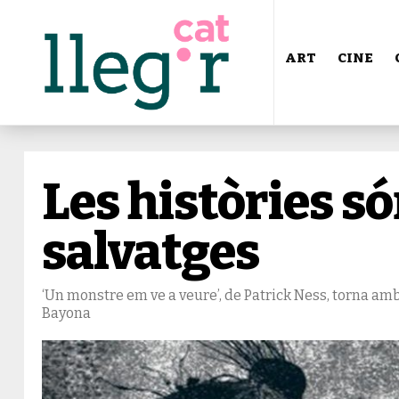
ART
CINE
Les històries s
salvatges
‘Un monstre em ve a veure’, de Patrick Ness, torna amb f
Bayona