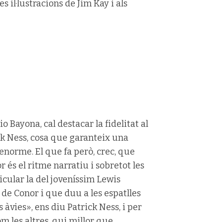
 il·lustracions de Jim Kay i als
io Bayona, cal destacar la fidelitat al
ick Ness, cosa que garanteix una
enorme. El que fa però, crec, que
 és el ritme narratiu i sobretot les
icular la del joveníssim Lewis
e Conor i que duu a les espatlles
s àvies», ens diu Patrick Ness, i per
m les altres, qui millor que