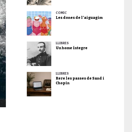
CÒMIC
Les dones de l’aiguagim
LLIBRES
Un home íntegre
LLIBRES
Rere les passes de Sand i
Chopin