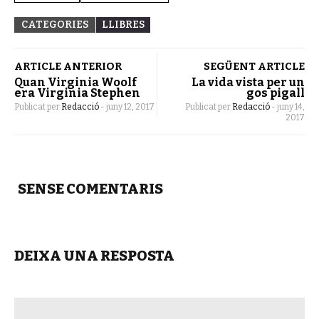
CATEGORIES
LLIBRES
ARTICLE ANTERIOR
SEGÜENT ARTICLE
Quan Virginia Woolf
La vida vista per un
era Virginia Stephen
gos pigall
Publicat per
Redacció
-
juny 12, 2017
Publicat per
Redacció
-
juny 14,
2017
SENSE COMENTARIS
DEIXA UNA RESPOSTA