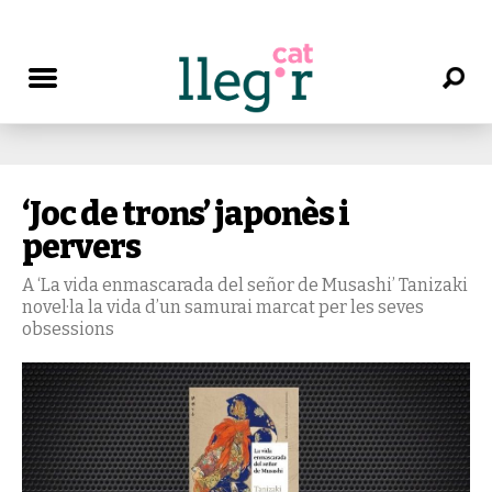
‘Joc de trons’ japonès i
pervers
A ‘La vida enmascarada del señor de Musashi’ Tanizaki
novel·la la vida d’un samurai marcat per les seves
obsessions