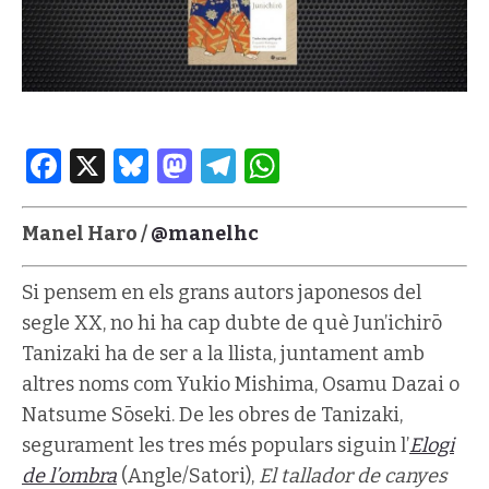
Facebook
X
Bluesky
Mastodon
Telegram
WhatsApp
Manel Haro /
@manelhc
Si pensem en els grans autors japonesos del
segle XX, no hi ha cap dubte de què Jun’ichirō
Tanizaki ha de ser a la llista, juntament amb
altres noms com Yukio Mishima, Osamu Dazai o
Natsume Sōseki. De les obres de Tanizaki,
segurament les tres més populars siguin l’
Elogi
de l’ombra
(Angle/Satori),
El tallador de canyes