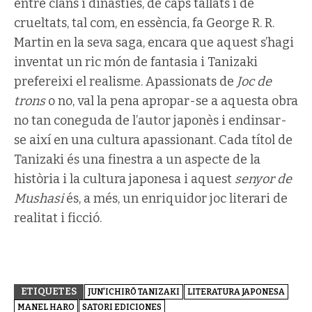
entre clans i dinasties, de caps tallats i de
crueltats, tal com, en essència, fa George R. R.
Martin en la seva saga, encara que aquest s’hagi
inventat un ric món de fantasia i Tanizaki
prefereixi el realisme. Apassionats de
Joc de
trons
o no, val la pena apropar-se a aquesta obra
no tan coneguda de l’autor japonès i endinsar-
se així en una cultura apassionant. Cada títol de
Tanizaki és una finestra a un aspecte de la
història i la cultura japonesa i aquest
senyor de
Mushasi
és, a més, un enriquidor joc literari de
realitat i ficció.
ETIQUETES
JUN'ICHIRŌ TANIZAKI
LITERATURA JAPONESA
MANEL HARO
SATORI EDICIONES