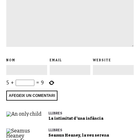
NOM
EMAIL
WEBSITE
5
+
=
9
LLIBRES
La intimitat d’una infància
LLIBRES
Seamus Heaney, la veu serena