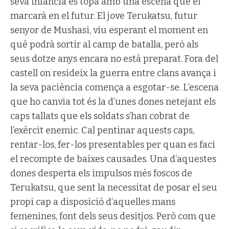
seva infància es topa amb una escena que el
marcarà en el futur. El jove Terukatsu, futur
senyor de Mushasi, viu esperant el moment en
què podrà sortir al camp de batalla, però als
seus dotze anys encara no està preparat. Fora del
castell on resideix la guerra entre clans avança i
la seva paciència comença a esgotar-se. L’escena
que ho canvia tot és la d’unes dones netejant els
caps tallats que els soldats s’han cobrat de
l’exèrcit enemic. Cal pentinar aquests caps,
rentar-los, fer-los presentables per quan es faci
el recompte de baixes causades. Una d’aquestes
dones desperta els impulsos més foscos de
Terukatsu, que sent la necessitat de posar el seu
propi cap a disposició d’aquelles mans
femenines, font dels seus desitjos. Però com que