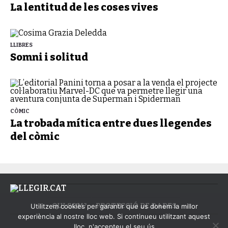
La lentitud de les coses vives
LLIBRES
Somni i solitud
CÒMIC
La trobada mítica entre dues llegendes
del còmic
QUI SOM?
PROTECCIÓ DE DADES
Utilitzem cookies per garantir que us donem la millor
experiència al nostre lloc web. Si continueu utilitzant aquest
lloc, n'accepteu el seu ús