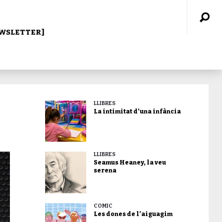
WSLETTER]
LLIBRES
La intimitat d’una infància
LLIBRES
Seamus Heaney, la veu
serena
CÒMIC
Les dones de l’aiguagim