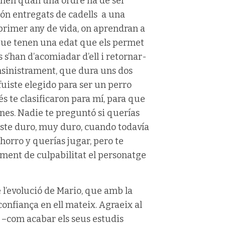
tenen quan una ordre ha de ser
són entregats de cadells a una
 primer any de vida, on aprendran a
 que tenen una edat que els permet
 s’han d’acomiadar d’ell i retornar-
nsinistrament, que dura uns dos
uiste elegido para ser un perro
s te clasificaron para mí, para que
enes. Nadie te preguntó si querías
aste duro, muy duro, cuando todavía
chorro y querías jugar, pero te
iment de culpabilitat el personatge
e l’evolució de Mario, que amb la
onfiança en ell mateix. Agraeix al
da –com acabar els seus estudis