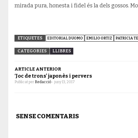
mirada pura, honesta i fidel és la dels gossos. 
ETIQUETES
EDITORIAL DUOMO
EMILIO ORTIZ
PATRICIA T
CATEGORIES
LLIBRES
ARTICLE ANTERIOR
‘Joc de trons’ japonès i pervers
Publicat per
Redacció
-
juny 13, 2017
SENSE COMENTARIS