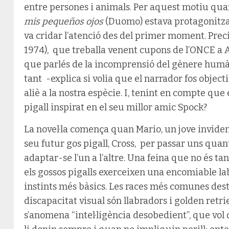
entre persones i animals. Per aquest motiu qu
mis pequeños ojos
(Duomo) estava protagonitzad
va cridar l’atenció des del primer moment. Prec
1974), que treballa venent cupons de l’ONCE a Al
que parlés de la incomprensió del gènere humà
tant -explica si volia que el narrador fos objec
aliè a la nostra espècie. I, tenint en compte que 
pigall inspirat en el seu millor amic Spock?
La novel·la comença quan Mario, un jove invident
seu futur gos pigall, Cross, per passar uns quan
adaptar-se l’un a l’altre. Una feina que no és tan
els gossos pigalls exerceixen una encomiable lab
instints més bàsics. Les races més comunes des
discapacitat visual són llabradors i golden retr
s’anomena “intel·ligència desobedient”, que vol 