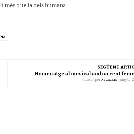
Molt més que la dels humans.
ENA
SEGÜENT ARTI
Homenatge al musical amb accent fem
Publicat per
Redacció
-
juny 15, 