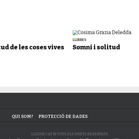
LLIBRES
tud de les coses vives
Somni i solitud
QUI SOM?
PROTECCIÓ DE DADES
LLEGIR.CAT © TOTS ELS DRETS RESERVATS.