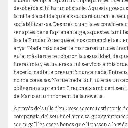
li donin sempre i quan no impliquin perill; en
desobeïda si hi ha un obstacle. Aquests gossos 
família d’acollida que els cuidarà durant el seu
sociabilitzar-se. Després, quan ja es considera
ser aptes per a l’aprenentatge, aquestes famílies
lo a la Fundació perquè el gos comenci el seu e
anys. “Nada más nacer te marcaron un destino: f
guía; más tarde te robaron la sexualidad, despué
fueras mío y estuvieras a mi servicio, a mis órd
hacerlo, nadie te preguntó nunca nada. Entren
no me conocías. No fue nada fácil, tú eras un ca
obligaron a aprender…”, reconeix amb cert sent
de Mario en un moment de la novel·la.
A través dels ulls d’en Cross serem testimonis d
companyia del seu fidel amic va guanyant més c
seu pigall les coses bones que li passen a la vi