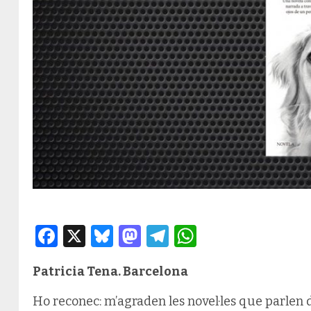
Facebook
X
Bluesky
Mastodon
Telegram
WhatsApp
Patricia Tena. Barcelona
Ho reconec: m’agraden les novel·les que parlen d