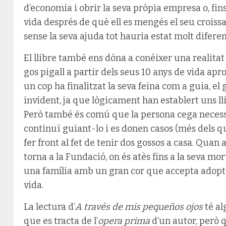
d’economia i obrir la seva pròpia empresa o, fins 
vida després de què ell es mengés el seu croiss
sense la seva ajuda tot hauria estat molt diferen
El llibre també ens dóna a conèixer una realitat 
gos pigall a partir dels seus 10 anys de vida 
un cop ha finalitzat la seva feina com a guia, e
invident, ja que lògicament han establert uns ll
Però també és comú que la persona cega necessi
continuï guiant-lo i es donen casos (més dels 
fer front al fet de tenir dos gossos a casa. Quan a
torna a la Fundació, on és atès fins a la seva mort
una família amb un gran cor que accepta adopta
vida.
La lectura d’
A través de mis pequeños ojos
té al
que es tracta de l’
opera prima
d’un autor, però 