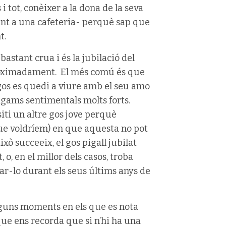
i tot, conèixer a la dona de la seva
ant a una cafeteria- perquè sap que
t.
bastant crua i és la jubilació del
aproximadament. El més comú és que
l gos es quedi a viure amb el seu amo
igams sentimentals molts forts.
ti un altre gos jove perquè
que voldríem) en que aquesta no pot
ixò succeeix, el gos pigall jubilat
, o, en el millor dels casos, troba
r-lo durant els seus últims anys de
guns moments en els que es nota
que ens recorda que si n’hi ha una