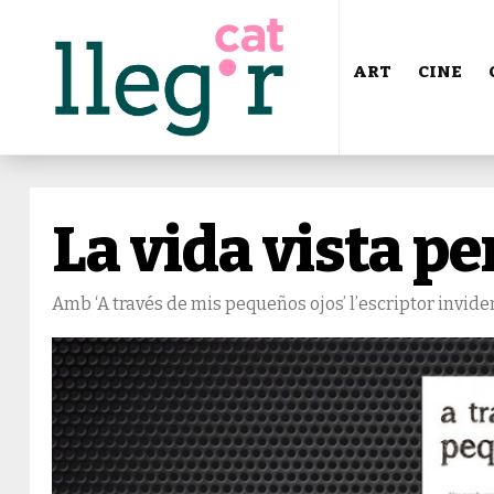
ART
CINE
La vida vista pe
Amb ‘A través de mis pequeños ojos’ l’escriptor invid