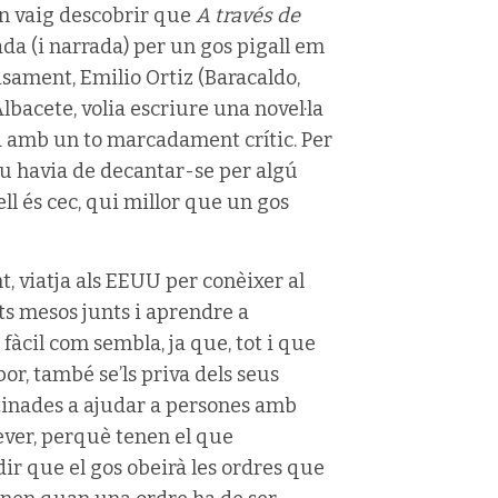
an vaig descobrir que
A través de
a (i narrada) per un gos pigall em
isament, Emilio Ortiz (Baracaldo,
bacete, volia escriure una novel·la
 amb un to marcadament crític. Per
tiu havia de decantar-se per algú
ell és cec, qui millor que un gos
, viatja als EEUU per conèixer al
ts mesos junts i aprendre a
 fàcil com sembla, ja que, tot i que
or, també se’ls priva dels seus
tinades a ajudar a persones amb
iever, perquè tenen el que
dir que el gos obeirà les ordres que