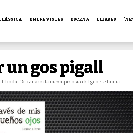
CLÀSSICA
ENTREVISTES
ESCENA
LLIBRES
[NE
r un gos pigall
ent Emilio Ortiz narra la incomprensió del gènere humà