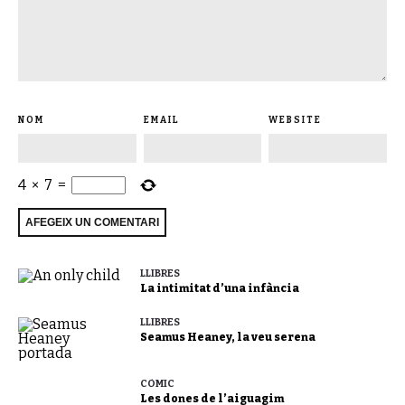
NOM
EMAIL
WEBSITE
4
×
7
=
LLIBRES
La intimitat d’una infància
LLIBRES
Seamus Heaney, la veu serena
CÒMIC
Les dones de l’aiguagim