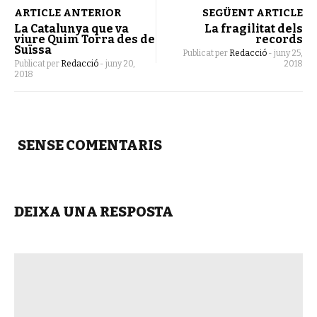
ARTICLE ANTERIOR
SEGÜENT ARTICLE
La Catalunya que va
La fragilitat dels
viure Quim Torra des de
records
Suïssa
Publicat per
Redacció
-
juny 25,
Publicat per
Redacció
-
juny 20,
2018
2018
SENSE COMENTARIS
DEIXA UNA RESPOSTA