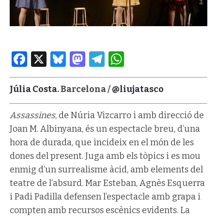
Facebook
X
Bluesky
Mastodon
Telegram
WhatsApp
Júlia Costa
. Barcelona /
@liujatasco
Assassines
, de Núria Vizcarro i amb direcció de
Joan M. Albinyana, és un espectacle breu, d’una
hora de durada, que incideix en el món de les
dones del present. Juga amb els tòpics i es mou
enmig d’un surrealisme àcid, amb elements del
teatre de l’absurd. Mar Esteban, Agnès Esquerra
i Padi Padilla defensen l’espectacle amb grapa i
compten amb recursos escènics evidents. La