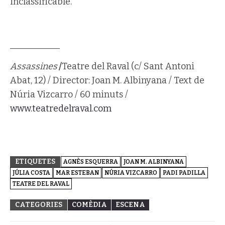
inclassificable.
___________
Assassines
/
Teatre del Raval (c/ Sant Antoni
Abat, 12) / Director: Joan M. Albinyana / Text de
Núria Vizcarro / 60 minuts /
www.teatredelraval.com
ETIQUETES
AGNÈS ESQUERRA
JOAN M. ALBINYANA
JÚLIA COSTA
MAR ESTEBAN
NÚRIA VIZCARRO
PADI PADILLA
TEATRE DEL RAVAL
CATEGORIES
COMÈDIA
ESCENA