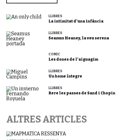
LLIBRES
La intimitat d’una infància
LLIBRES
Seamus Heaney, la veu serena
CÒMIC
Les dones de l’aiguagim
LLIBRES
Un home íntegre
LLIBRES
Rere les passes de Sand i Chopin
ALTRES ARTICLES