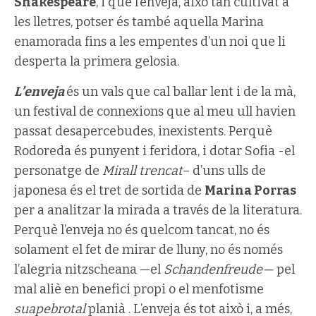
Shakespeare
, i que l’enveja, això tan cultivat a
les lletres, potser és també aquella Marina
enamorada fins a les empentes d’un noi que li
desperta la primera gelosia.
L’enveja
és un vals que cal ballar lent i de la mà,
un festival de connexions que al meu ull havien
passat desapercebudes, inexistents. Perquè
Rodoreda és punyent i feridora, i dotar Sofia -el
personatge de
Mirall trencat
– d’uns ulls de
japonesa és el tret de sortida de
Marina Porras
per a analitzar la mirada a través de la literatura.
Perquè l’enveja no és quelcom tancat, no és
solament el fet de mirar de lluny, no és només
l’alegria nitzscheana —el
Schandenfreude—
pel
mal aliè en benefici propi o el menfotisme
suapebrotal
planià . L’enveja és tot això i, a més,