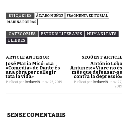
ETIQUETES
ÁLVARO MUÑOZ
FRAGMENTA EDITORIAL
MARINA PORRAS
CATEGORIES
ESTUDIS LITERARIS
HUMANITATS
LLIBRES
ARTICLE ANTERIOR
SEGÜENT ARTICLE
José María Micó: «La
António Lobo
«Comedia» de Dante és
Antunes: «Viure no és
una obra per rellegir
més que defensar-se
tota la vida»
contra la depressió»
Publicat per
Redacció
-
nov. 25, 2019
Publicat per
Redacció
-
nov. 27,
2019
SENSE COMENTARIS