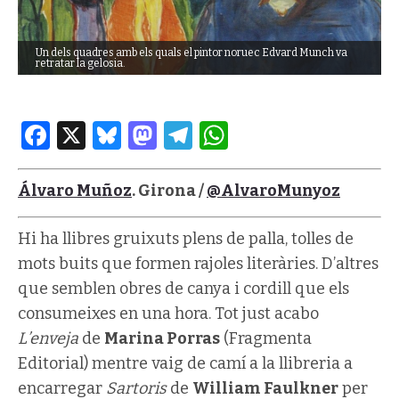
Un dels quadres amb els quals el pintor noruec Edvard Munch va
retratar la gelosia.
Facebook
X
Bluesky
Mastodon
Telegram
WhatsApp
Álvaro Muñoz
. Girona /
@AlvaroMunyoz
Hi ha llibres gruixuts plens de palla, tolles de
mots buits que formen rajoles literàries. D’altres
que semblen obres de canya i cordill que els
consumeixes en una hora. Tot just acabo
L’enveja
de
Marina Porras
(Fragmenta
Editorial) mentre vaig de camí a la llibreria a
encarregar
Sartoris
de
William Faulkner
per