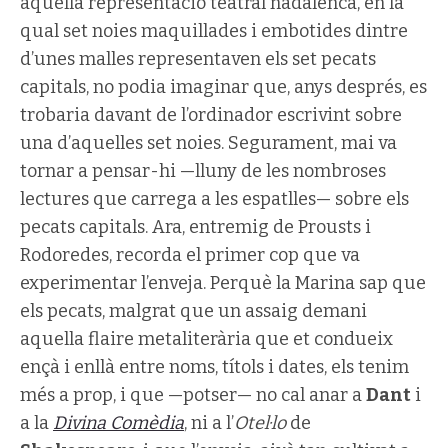
aquella representació teatral nadalenca, en la
qual set noies maquillades i embotides dintre
d’unes malles representaven els set pecats
capitals, no podia imaginar que, anys després, es
trobaria davant de l’ordinador escrivint sobre
una d’aquelles set noies. Segurament, mai va
tornar a pensar-hi —lluny de les nombroses
lectures que carrega a les espatlles— sobre els
pecats capitals. Ara, entremig de Prousts i
Rodoredes, recorda el primer cop que va
experimentar l’enveja. Perquè la Marina sap que
els pecats, malgrat que un assaig demani
aquella flaire metaliterària que et condueix
ençà i enllà entre noms, títols i dates, els tenim
més a prop, i que —potser— no cal anar a
Dant
i
a la
Divina Comèdia
, ni a l’
Otel·lo
de