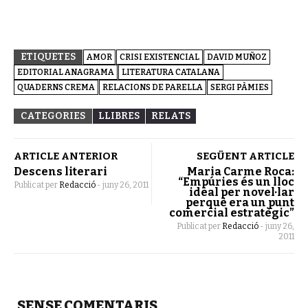
ETIQUETES
AMOR
CRISI EXISTENCIAL
DAVID MUÑOZ
EDITORIAL ANAGRAMA
LITERATURA CATALANA
QUADERNS CREMA
RELACIONS DE PARELLA
SERGI PÀMIES
CATEGORIES
LLIBRES
RELATS
ARTICLE ANTERIOR
SEGÜENT ARTICLE
Descens literari
Maria Carme Roca:
“Empúries és un lloc
Publicat per
Redacció
-
juny 26, 2011
ideal per novel·lar
perquè era un punt
comercial estratègic”
Publicat per
Redacció
-
juny 26,
2011
SENSE COMENTARIS