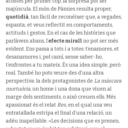
acostes per primer cop, la sorpresa pot ser
majúscula. El món de Pàmies resulta proper,
quotidià
, tan fàcil de reconèixer que, a vegades,
espanta; et veus reflectit en comportaments,
actituds i gestos. En el cas de les històries que
parlàvem abans, l’
efecte mirall
no pot ser més
evident. Ens passa a tots i a totes: t’enamores, et
desanamores i, pel camí, sense saber-ho,
t’enfrontes a tu mateix. És una idea simple, però
real. També ho pots veure des d’una altra
perspectiva: la dels protagonistes de
La màscara
mortuòria
, un home i una dona que viuen al
marge dels sentiments, o això creuen ells. Més
apassionat és el relat
Res
, en el qual una veu
entratallada estripa el final d’una relació, un
adéu inapel·lable. «Les decisions que es prenen,