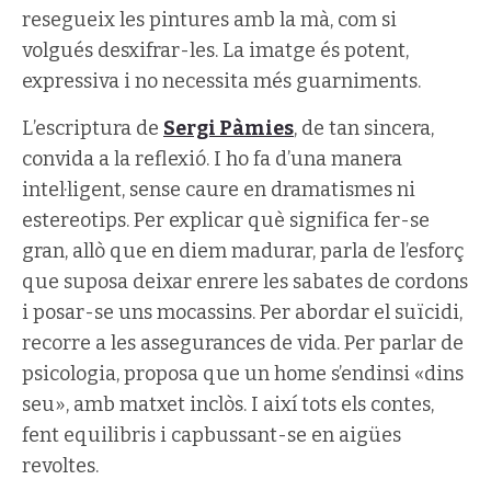
resegueix les pintures amb la mà, com si
volgués desxifrar-les. La imatge és potent,
expressiva i no necessita més guarniments.
L’escriptura de
Sergi Pàmies
, de tan sincera,
convida a la reflexió. I ho fa d’una manera
intel·ligent, sense caure en dramatismes ni
estereotips. Per explicar què significa fer-se
gran, allò que en diem madurar, parla de l’esforç
que suposa deixar enrere les sabates de cordons
i posar-se uns mocassins. Per abordar el suïcidi,
recorre a les assegurances de vida. Per parlar de
psicologia, proposa que un home s’endinsi «dins
seu», amb matxet inclòs. I així tots els contes,
fent equilibris i capbussant-se en aigües
revoltes.