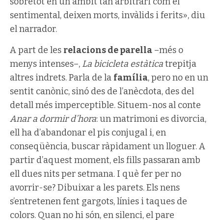
sobretot en un àmbit tan arbitrari com el
sentimental, deixen morts, invàlids i ferits», diu
el narrador.
A part de les
relacions de parella
–més o
menys intenses–,
La bicicleta estàtica
trepitja
altres indrets. Parla de la
família
, pero no en un
sentit canònic, sinó des de l’anècdota, des del
detall més imperceptible. Situem-nos al conte
Anar a dormir d’hora
: un matrimoni es divorcia,
ell ha d’abandonar el pis conjugal i, en
conseqüència, buscar ràpidament un lloguer. A
partir d’aquest moment, els fills passaran amb
ell dues nits per setmana. I què fer per no
avorrir-se? Dibuixar a les parets. Els nens
s’entretenen fent gargots, línies i taques de
colors. Quan no hi són, en silenci, el pare