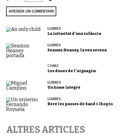
LLIBRES
La intimitat d’una infància
LLIBRES
Seamus Heaney, la veu serena
CÒMIC
Les dones de l’aiguagim
LLIBRES
Un home íntegre
LLIBRES
Rere les passes de Sand i Chopin
ALTRES ARTICLES